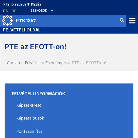
Ugrás
a
EN
DE
ESZKÖZÖK
tartalomra
Fel
FELVÉTELI OLDAL
me
PTE az EFOTT-on!
Címlap
Felvételi
Események
PTE az EFOTT-on!
Morzsa
FELVÉTELI INFORMÁCIÓK
Képzéskereső
Képzéstípusok
Pontszámítás