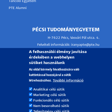
Táncoló Egyetem
PTE Alumni
PÉCSI TUDOMÁNYEGYETEM
H-7622 Pécs, Vasvári Pál utca. 4.
Felvételi információk:
iranyapte@pte.hu
A felhasználói élmény javítása
Tel.: +36-72/501-500/28085
érdekében a webhelyen
Kollégium:
kollegiumok.ehok@pte.hu
sütiket használunk
Tel.: +36-72/501 500/18562
Az oldal bármely hivatkozására való
Tanulmányi kérdések:
infokti@pte.hu
kattintással hozzájárul a sütik
További információ
létrehozásához.
Analitikai célú sütik
Marketing célú sütik
Funkcionális célú sütik
Nem besorolható sütik
Pécsi Tudományegyetem |
Kancellária
|
Informatikai Igazgatóság
|
Portál csoport - 2021.
Teljesítmény célú sütik