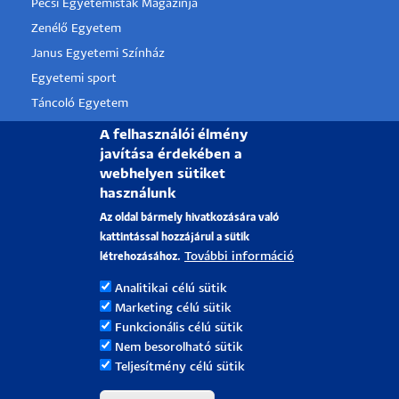
Pécsi Egyetemisták Magazinja
Zenélő Egyetem
Janus Egyetemi Színház
Egyetemi sport
Táncoló Egyetem
PTE Alumni
A felhasználói élmény
javítása érdekében a
webhelyen sütiket
használunk
PÉCSI TUDOMÁNYEGYETEM
Az oldal bármely hivatkozására való
H-7622 Pécs, Vasvári Pál utca. 4.
kattintással hozzájárul a sütik
További információ
létrehozásához.
Felvételi információk:
iranyapte@pte.hu
Tel.: +36-72/501-500/28085
Analitikai célú sütik
Marketing célú sütik
Kollégium:
kollegiumok.ehok@pte.hu
Funkcionális célú sütik
Tel.: +36-72/501 500/18562
Nem besorolható sütik
Tanulmányi kérdések:
infokti@pte.hu
Teljesítmény célú sütik