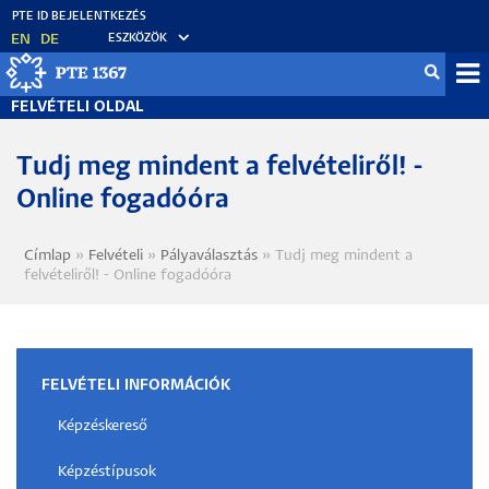
Ugrás
a
EN
DE
ESZKÖZÖK
tartalomra
Fel
FELVÉTELI OLDAL
me
Tudj meg mindent a felvételiről! -
Online fogadóóra
Címlap
Felvételi
Pályaválasztás
Tudj meg mindent a
Morzsa
felvételiről! - Online fogadóóra
FELVÉTELI INFORMÁCIÓK
Képzéskereső
Képzéstípusok