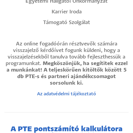
Egyetemi Hallgatói Önkormányzat
Karrier Iroda
Támogató Szolgálat
Az online fogadóórán résztvevők számára
visszajelző kérdőívet fogunk küldeni, hogy a
visszajelzésekből tanulva tovább fejleszthessük a
programunkat.
Megköszönjük, ha segítitek ezzel
a munkánkat! A teljeskörűen kitöltők között 5
db PTE-s és partneri ajándékcsomagot
sorsolunk ki.
Az adatvédelmi tájékoztató
A PTE pontszámító kalkulátora