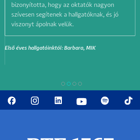
bizonyította, hogy az oktatók nagyon
szívesen segítenek a hallgatóknak, és jó
viszonyt ápolnak velük.
Első éves hallgatóinktól: Barbara, MIK
E