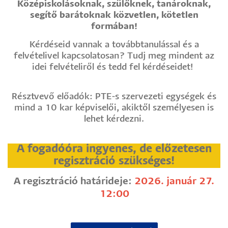
Középiskolásoknak, szülőknek, tanároknak,
segítő barátoknak közvetlen, kötetlen
formában!
Kérdéseid vannak a továbbtanulással és a
felvételivel kapcsolatosan? Tudj meg mindent az
idei felvételiről és tedd fel kérdéseidet!
Résztvevő előadók: PTE-s szervezeti egységek és
mind a 10 kar képviselői, akiktől személyesen is
lehet kérdezni.
A fogadóóra ingyenes, de előzetesen
regisztráció szükséges!
A regisztráció határideje:
2026. január 27.
12:00