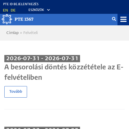
Ugrás
a
EN
DE
ESZKÖZÖK
tartalomra
Mo
Címlap
Felvételi
Morzsa
fő
2026-07-31 - 2026-07-31
A besorolási döntés közzététele az E-
felvételiben
Tovább