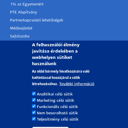
1% az Egyetemért
PTE Alapítvány
Partnerkapcsolati lehetőségek
Médiaajánlat
Sajtószoba
Pályázati projektek
A felhasználói élmény
javítása érdekében a
HRS4R
webhelyen sütiket
használunk
PÉCSI TUDOMÁNYEGYETEM
Az oldal bármely hivatkozására való
kattintással hozzájárul a sütik
H-7622 Pécs, Vasvári Pál utca. 4.
További információ
létrehozásához.
Tel.:
+36-72/501-500
Analitikai célú sütik
Rektori Kabinet: +36 30/787-2913
Marketing célú sütik
Email:
info@pte.hu
Funkcionális célú sütik
Nem besorolható sütik
Teljesítmény célú sütik