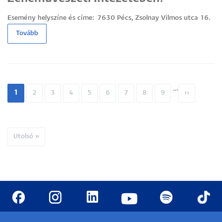
Esemény helyszíne és címe:
7630 Pécs, Zsolnay Vilmos utca 16.
Tovább
…
Oldalszámozás
Jelenlegi
1
Oldal
2
Oldal
3
Oldal
4
Oldal
5
Oldal
6
Oldal
7
Oldal
8
Oldal
9
Következő
››
oldal
oldal
Utolsó
Utolsó »
oldal