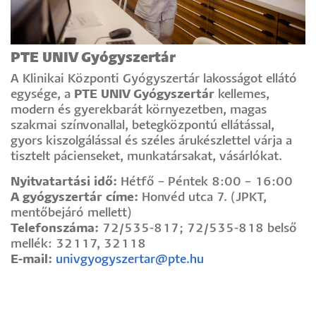
PTE UNIV Gyógyszertár
A Klinikai Központi Gyógyszertár lakosságot ellátó
egysége, a
PTE UNIV Gyógyszertár
kellemes,
modern és gyerekbarát környezetben, magas
szakmai színvonallal, betegközpontú ellátással,
gyors kiszolgálással és széles árukészlettel várja a
tisztelt pácienseket, munkatársakat, vásárlókat.
Nyitvatartási idő:
Hétfő – Péntek 8:00 – 16:00
A gyógyszertár címe:
Honvéd utca 7. (JPKT,
mentőbejáró mellett)
Telefonszáma:
72/535-817; 72/535-818 belső
mellék: 32117, 32118
E-mail:
univgyogyszertar@pte.hu