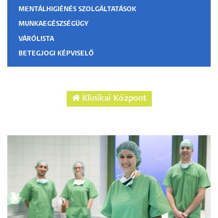
MENTÁLHIGIÉNÉS SZOLGÁLTATÁSOK
MUNKAEGÉSZSÉGÜGY
VÁRÓLISTA
BETEGJOGI KÉPVISELŐ
Klinikai Központ