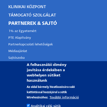
KLINIKAI KÖZPONT
TÁMOGATÓ SZOLGÁLAT
PARTNEREK & SAJTÓ
1% az Egyetemért
PTE Alapítvány
Partnerkapcsolati lehetőségek
Médiaajánlat
Sajtószoba
A felhasználói élmény
Pályázati projektek
javítása érdekében a
HRS4R
webhelyen sütiket
használunk
PÉCSI TUDOMÁNYEGYETEM
Az oldal bármely hivatkozására való
kattintással hozzájárul a sütik
H-7622 Pécs, Vasvári Pál utca. 4.
További információ
létrehozásához.
Tel.:
+36-72/501-500
Analitikai célú sütik
Rektori Kabinet: +36 30/787-2913