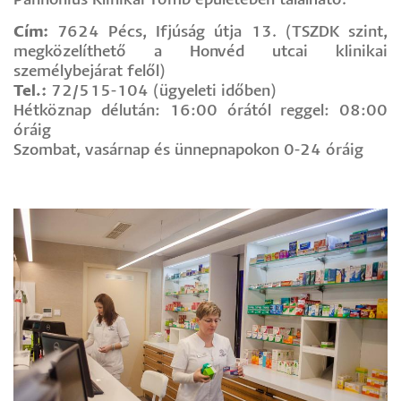
Pannonius Klinikai Tömb épületében található.
Cím:
7624 Pécs, Ifjúság útja 13. (TSZDK szint,
megközelíthető a Honvéd utcai klinikai
személybejárat felől)
Tel.:
72/515-104 (ügyeleti időben)
Hétköznap délután: 16:00 órától reggel: 08:00
óráig
Szombat, vasárnap és ünnepnapokon 0-24 óráig