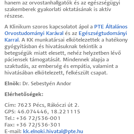
hanem az orvostanhallgatók és az egészségügyi
szakemberek gyakorlati oktatásának is aktív
részese.
A Klinikum szoros kapcsolatot ápol a
PTE Általános
Orvostudományi Karával
és az
Egészségtudományi
Karral
. A KK munkatársai elkötelezettek a hatékony
gyógyításban és hivatásuknak tekintik a
betegségük miatt elesett, nehéz helyzetben lévő
páciensek támogatását. Mindennek alapja a
szaktudás, az emberség és empátia, valamint a
hivatásában elkötelezett, felkészült csapat.
Elnök:
Dr. Sebestyén Andor
Elérhetőségek:
Cím
:
7623 Pécs, Rákóczi út 2.
GPS: 46.074446, 18.221115
Tel.
:
+36 72/536-001
Fax
:
+36 72/536-301
E-mail
:
kk.elnoki.hivatal@pte.hu