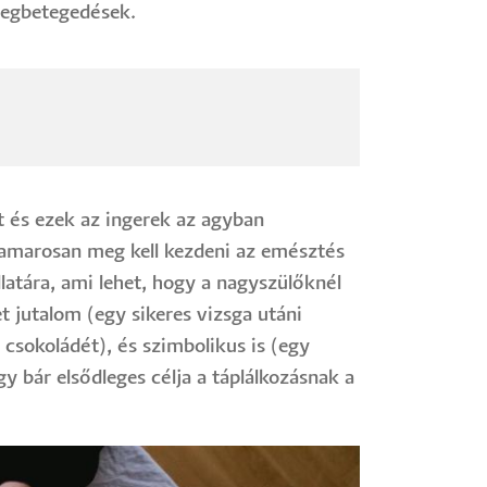
megbetegedések.
 és ezek az ingerek az agyban
 hamarosan meg kell kezdeni az emésztés
latára, ami lehet, hogy a nagyszülőknél
et jutalom (egy sikeres vizsga utáni
csokoládét), és szimbolikus is (egy
y bár elsődleges célja a táplálkozásnak a