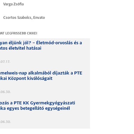
Varga Zsófia
Csortos Szabolcs, Envato
VAT LEGFRISSEBB CIKKEI
an éljünk jól? – Életmód-orvoslás és a
tos életvitel hatásai
07.17.
melweis-nap alkalmából díjazták a PTE
ikai Központ kiválóságait
.06.30.
tozás a PTE KK Gyermekgyógyászati
ika egyes betegellátó egységeinél
.06.30.