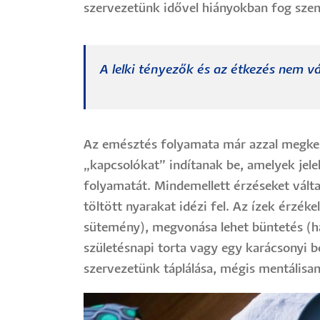
szervezetünk idővel hiányokban fog sze
A lelki tényezők és az étkezés nem v
Az emésztés folyamata már azzal megkezd
„kapcsolókat” indítanak be, amelyek jel
folyamatát. Mindemellett érzéseket válta
töltött nyarakat idézi fel. Az ízek érzéke
sütemény), megvonása lehet büntetés (ha 
születésnapi torta vagy egy karácsonyi be
szervezetünk táplálása, mégis mentálisa