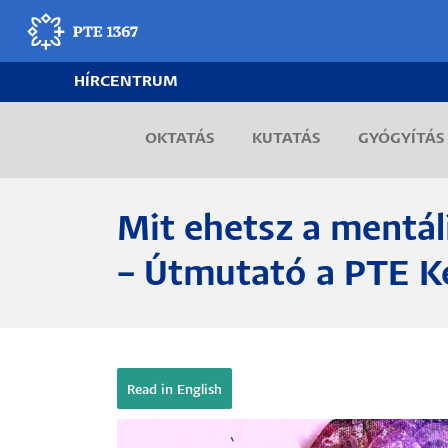
Ugrás
a
tartalomra
HÍRCENTRUM
Egyetemünk
OKTATÁS
KUTATÁS
GYÓGYÍTÁS
Oktatás
Kutatás
Mit ehetsz a mentá
Gyógyítás
– Útmutató a PTE K
Egyetemi élet
Adminisztráció
Munkatársak