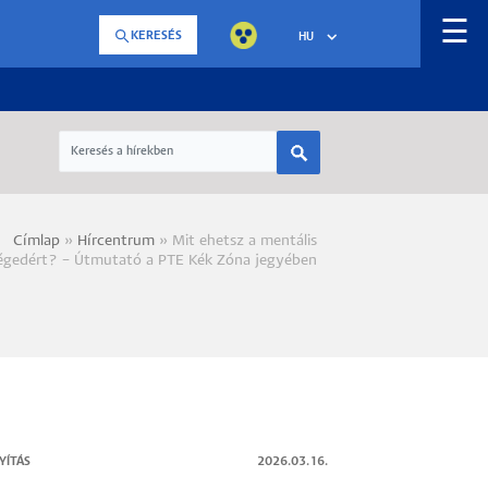
☰
KERESÉS
HU
Címlap
Hírcentrum
Mit ehetsz a mentális
a
égedért? – Útmutató a PTE Kék Zóna jegyében
YÍTÁS
2026.03.16.