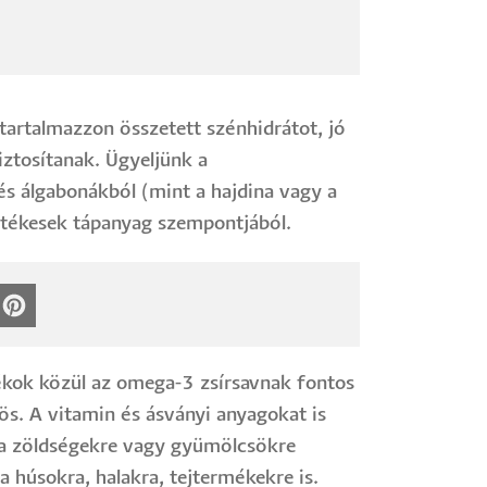
artalmazzon összetett szénhidrátot, jó
iztosítanak. Ügyeljünk a
és álgabonákból (mint a hajdina vagy a
értékesek tápanyag szempontjából.
dékok közül az omega-3 zsírsavnak fontos
ös. A vitamin és ásványi anyagokat is
k a zöldségekre vagy gyümölcsökre
 húsokra, halakra, tejtermékekre is.