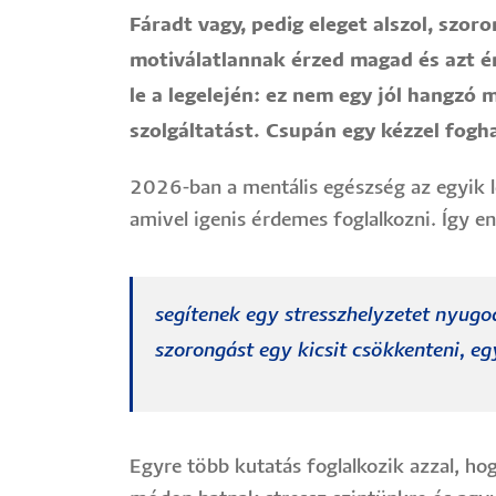
Fáradt vagy, pedig eleget alszol, sz
motiválatlannak érzed magad és azt ér
le a legelején: ez nem egy jól hangzó
szolgáltatást. Csupán egy kézzel fogh
2026-ban a mentális egészség az egyik l
amivel igenis érdemes foglalkozni. Így
segítenek egy stresszhelyzetet nyugod
szorongást egy kicsit csökkenteni, e
Egyre több kutatás foglalkozik azzal, h