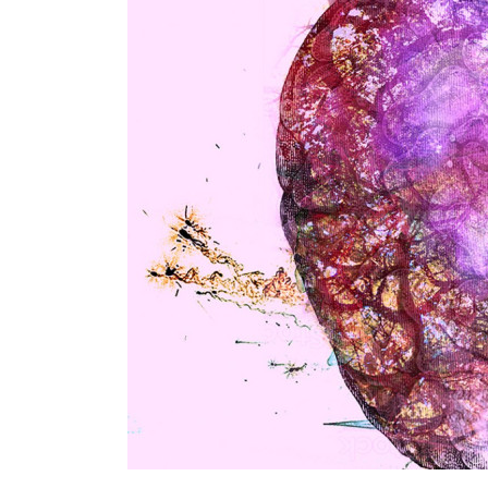
Hallgatók
Alumni
Felvételizők