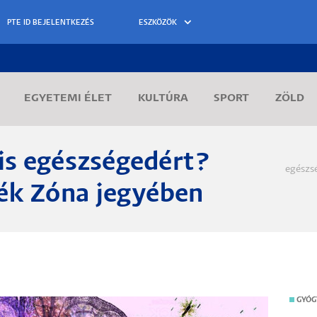
ESZKÖZÖK
EGYETEMI ÉLET
KULTÚRA
SPORT
ZÖLD
lis egészségedért?
Morzs
egészs
ék Zóna jegyében
GYÓG