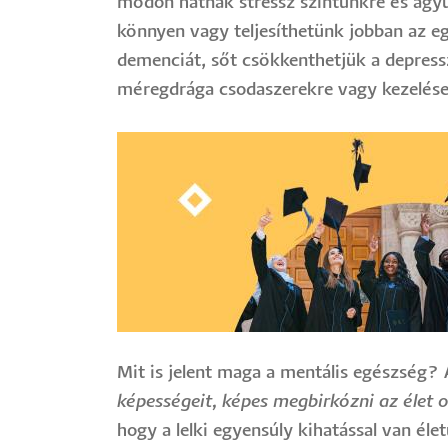
módon hatnak stressz szintünkre és agyu
könnyen vagy teljesíthetünk jobban az e
demenciát, sőt csökkenthetjük a depressz
méregdrága csodaszerekre vagy kezelések
Image
Mit is jelent maga a mentális egészség?
képességeit, képes megbirkózni az élet 
hogy a lelki egyensúly kihatással van éle