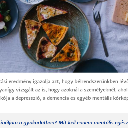
atási eredmény igazolja azt, hogy bélrendszerünkben l
anígy vizsgált az is, hogy azoknál a személyeknél, aho
zikója a depresszió, a demencia és egyéb mentális kórk
ináljam a gyakorlatban? Mit kell ennem mentális egészs