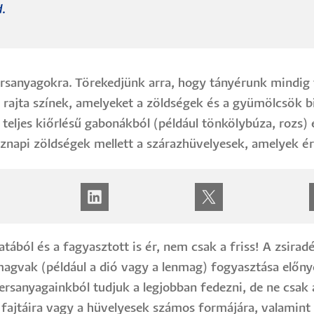
.
rsanyagokra. Törekedjünk arra, hogy tányérunk mindig t
 rajta színek, amelyeket a zöldségek és a gyümölcsök b
teljes kiőrlésű gabonákból (például tönkölybúza, rozs) 
tköznapi zöldségek mellett a szárazhüvelyesek, amelyek 
tából és a fagyasztott is ér, nem csak a friss! A zsira
 magvak (például a dió vagy a lenmag) fogyasztása előny
rsanyagainkból tudjuk a legjobban fedezni, de ne csa
ajtáira vagy a hüvelyesek számos formájára, valamint a