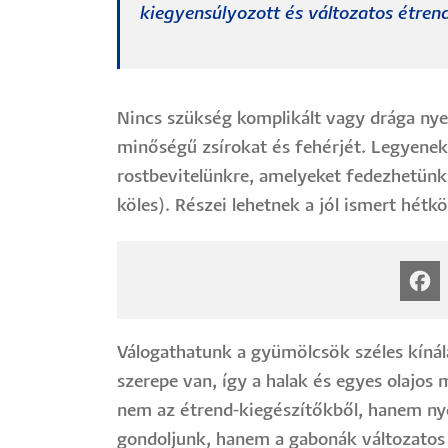
kiegyensúlyozott és változatos étrend
Nincs szükség komplikált vagy drága nye
minőségű zsírokat és fehérjét. Legyenek
rostbevitelünkre, amelyeket fedezhetünk 
köles). Részei lehetnek a jól ismert hé
Válogathatunk a gyümölcsök széles kínála
szerepe van, így a halak és egyes olajos
nem az étrend-kiegészítőkből, hanem nye
gondoljunk, hanem a gabonák változatos f