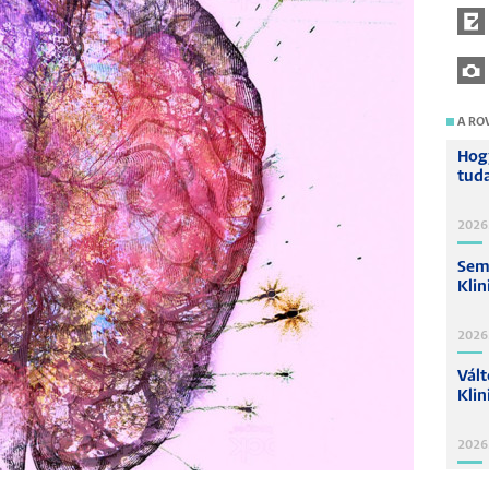
A RO
Hogy
tuda
2026.
Sem
Klin
2026
Vál
Klin
2026