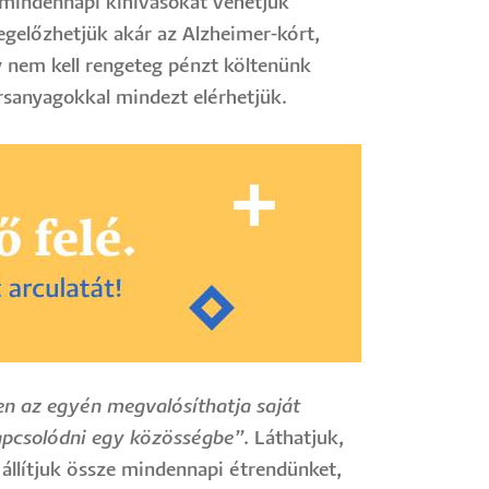
 mindennapi kihívásokat vehetjük
gelőzhetjük akár az Alzheimer-kórt,
gy nem kell rengeteg pénzt költenünk
rsanyagokkal mindezt elérhetjük.
ben az egyén megvalósíthatja saját
kapcsolódni egy közösségbe”
. Láthatjuk,
l állítjuk össze mindennapi étrendünket,