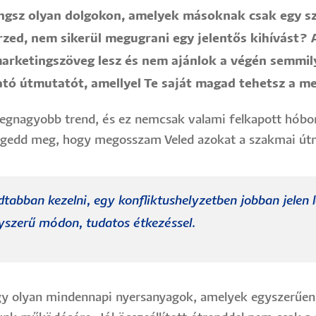
orongsz olyan dolgokon, amelyek másoknak csak egy 
zed, nem sikerül megugrani egy jelentős kihívást? 
 marketingszöveg lesz és nem ajánlok a végén semmil
ató útmutatót, amellyel Te saját magad tehetsz a me
egnagyobb trend, és ez nemcsak valami felkapott hóbor
 engedd meg, hogy megosszam Veled azokat a szakmai út
tabban kezelni, egy konfliktushelyzetben jobban jelen 
gyszerű módon, tudatos étkezéssel.
ogy olyan mindennapi nyersanyagok, amelyek egyszerűen 