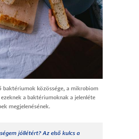
évő baktériumok közössége, a mikrobiom
l ezeknek a baktériumoknak a jelenléte
épek megjelenésének.
égem jóllétért? Az első kulcs a