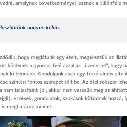
nvedni, amelynek következményei lesznek a különféle 
álaszhatóak nagyon külön.
ődik, hogy meglátunk egy ételt, megérezzük az illatát
eket küldenek a gyomor felé azzal az „üzenettel”, hogy
nak ki bennünk. Gondoljunk csak egy forró almás pite il
lése szintén fontos szerepet tölt be. Az étel sokszor leh
nem teljesítünk jól, akkor nem vesszük meg az áhított 
jgli). Érzések, gondolatok, szokások kötődnek hozzá, íg
n is meghatároz minket.