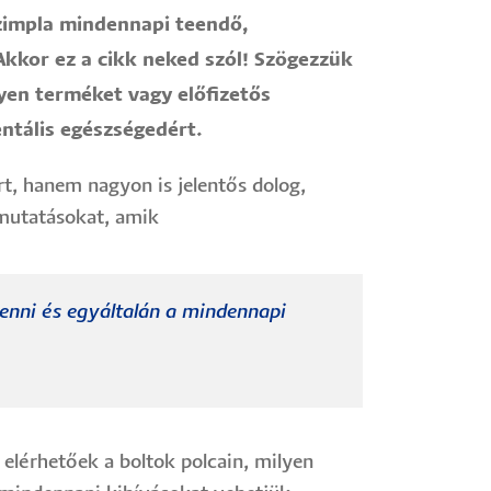
szimpla mindennapi teendő,
Akkor ez a cikk neked szól! Szögezzük
yen terméket vagy előfizetős
ntális egészségedért.
t, hanem nagyon is jelentős dolog,
mutatásokat, amik
lenni és egyáltalán a mindennapi
elérhetőek a boltok polcain, milyen