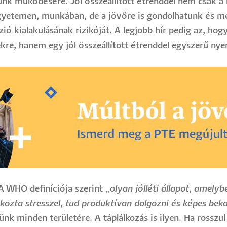
nk működésére. Jól összeállított étrenddel nem csak a
gyetemen, munkában, de a jövőre is gondolhatunk és me
ió kialakulásának rizikóját. A legjobb hír pedig az, ho
re, hanem egy jól összeállított étrenddel egyszerű nye
 A WHO definíciója szerint
„olyan jólléti állapot, amely
okozta stresszel, tud produktívan dolgozni és képes be
tünk minden területére. A táplálkozás is ilyen. Ha rosszu