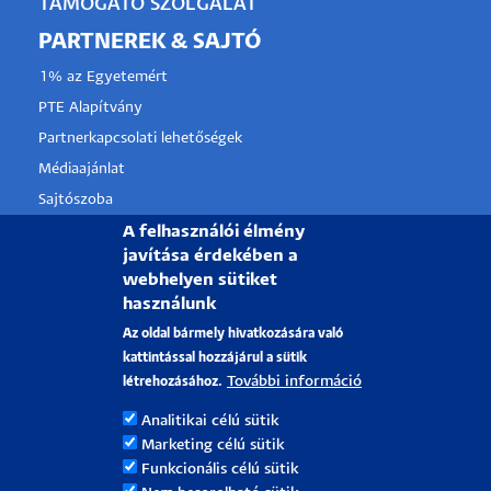
TÁMOGATÓ SZOLGÁLAT
PARTNEREK & SAJTÓ
1% az Egyetemért
PTE Alapítvány
Partnerkapcsolati lehetőségek
Médiaajánlat
Sajtószoba
A felhasználói élmény
Pályázati projektek
javítása érdekében a
HRS4R
webhelyen sütiket
használunk
PÉCSI TUDOMÁNYEGYETEM
Az oldal bármely hivatkozására való
kattintással hozzájárul a sütik
H-7622 Pécs, Vasvári Pál utca. 4.
További információ
létrehozásához.
Tel.:
+36-72/501-500
Analitikai célú sütik
Rektori Kabinet: +36 30/787-2913
Marketing célú sütik
Email:
info@pte.hu
Funkcionális célú sütik