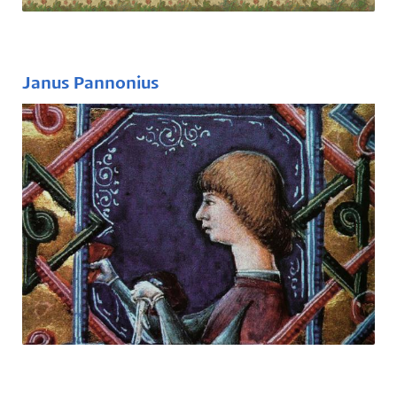
egyetem leghíresebb tudósa.
Janus Pannonius
(1434-1472)
A reneszánsz egyik leghíresebb költője, az
első név szerint ismert magyar költő,
politikus, humanista, 1459-től haláláig
pécsi püspök.