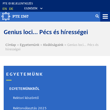
Ugrás
a
EN
DE
ESZKÖZÖK
tartalomra
Mo
fő
Genius loci... Pécs és hírességei
Címlap
Egyetemünk
Kiválóságaink
Genius loci... Pécs és
Morzsa
hírességei
EGYETEMÜNK
EGYETEMÜNKRŐL
Rektori köszöntő
Rektorválasztás 2025