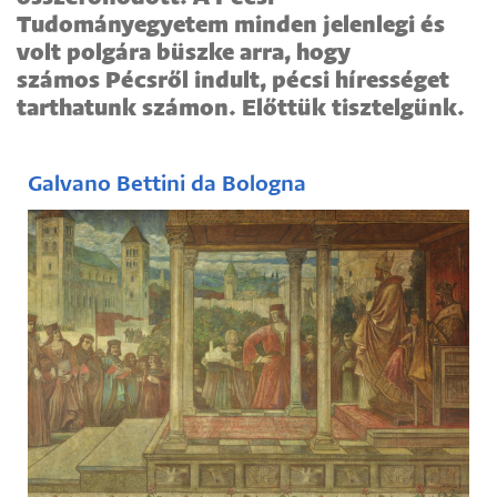
Tudományegyetem minden jelenlegi és
volt polgára büszke arra, hogy
számos Pécsről indult, pécsi hírességet
tarthatunk számon. Előttük tisztelgünk.
Galvano Bettini da Bologna
(?–1395)
Európai rangú jogtudós, a középkori pécsi