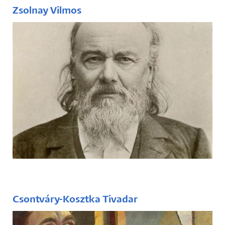
Zsolnay Vilmos
(1828-1900)
Pécsi keramikusművész, nagyiparos, a
pirogránit feltalálója, közreműködött az
eozinnak nevezett lüszteres kerámiamáz
technikájának kidolgozásában is.
Csontváry-Kosztka Tivadar