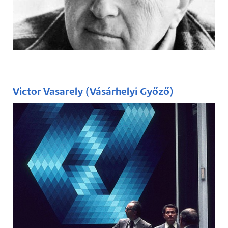
(1902–1981)
A 20. századi építészet- és designtörténet
egyik fontos alakja.
Victor Vasarely (Vásárhelyi Győző)
(1906–1997)
Magyar–francia festő. Ő az optikai