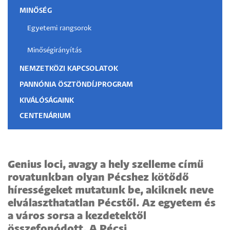
MINŐSÉG
Egyetemi rangsorok
Minőségirányítás
NEMZETKÖZI KAPCSOLATOK
PANNÓNIA ÖSZTÖNDÍJPROGRAM
KIVÁLÓSÁGAINK
CENTENÁRIUM
Genius loci, avagy a hely szelleme című
rovatunkban olyan Pécshez kötődő
hírességeket mutatunk be, akiknek neve
elválaszthatatlan Pécstől. Az egyetem és
a város sorsa a kezdetektől
összefonódott. A Pécsi