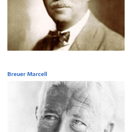
(1875–1929)
A budapesti születésű magyar
gyermekgyógyász, egyetemi tanár orvosi
tanulmányait Lausanne-ban kezdte, majd
Budapesten szerzett orvosi oklevelet.
Breuer Marcell