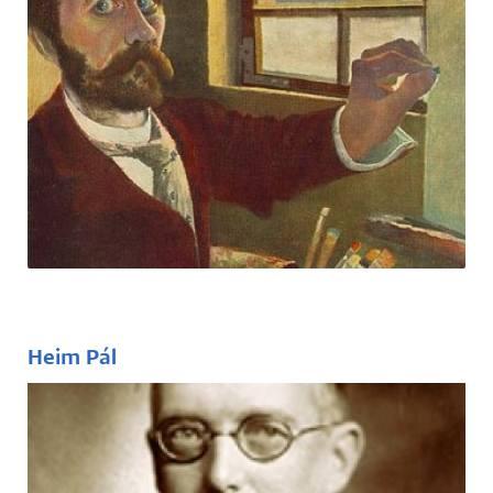
(1853–1919)
Festőművész, aki magát a Napút-festők
közé sorolta – Pécs pedig beleszeretett.
Heim Pál