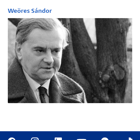
Weöres Sándor
(1913-1989)
Költő, író, irodalomtudós, műfordító. A
legjelentősebb magyar nyelven alkotó
költők egyike, költőként, műfordítóként is
hatalmas életművet hagyott hátra.