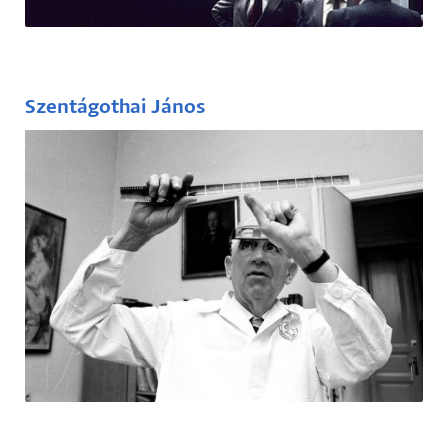
festészet, vagy „op-art” legjelentősebb
képviselője, akár életműve, akár elméleti
munkája révén.
Szentágothai János
(1912-1994)
Szentágothai az egyik legnagyobb magyar
anatómus, volt egyetemi tanár, professor
emeritus, de országgyűlési képviselő is volt,
s a Magyar Tudományos Akadémia elnöke
és a magyar szkeptikus mozgalom atyja.