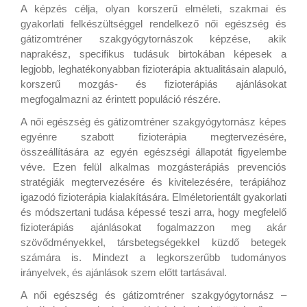
A képzés célja, olyan korszerű elméleti, szakmai és
gyakorlati felkészültséggel rendelkező női egészség és
gátizomtréner szakgyógytornászok képzése, akik
naprakész, specifikus tudásuk birtokában képesek a
legjobb, leghatékonyabban fizioterápia aktualitásain alapuló,
korszerű mozgás- és fizioterápiás ajánlásokat
megfogalmazni az érintett populáció részére.
A női egészség és gátizomtréner szakgyógytornász képes
egyénre szabott fizioterápia megtervezésére,
összeállítására az egyén egészségi állapotát figyelembe
véve. Ezen felül alkalmas mozgásterápiás prevenciós
stratégiák megtervezésére és kivitelezésére, terápiához
igazodó fizioterápia kialakítására. Elméletorientált gyakorlati
és módszertani tudása képessé teszi arra, hogy megfelelő
fizioterápiás ajánlásokat fogalmazzon meg akár
szövődményekkel, társbetegségekkel küzdő betegek
számára is. Mindezt a legkorszerűbb tudományos
irányelvek, és ajánlások szem előtt tartásával.
A női egészség és gátizomtréner szakgyógytornász –