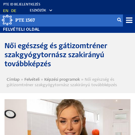
Ugrás
a
EN
DE
ESZKÖZÖK
tartalomra
Fel
FELVÉTELI OLDAL
me
Női egészség és gátizomtréner
szakgyógytornász szakirányú
továbbképzés
Címlap
Felvételi
Képzési programok
Női egészség és
Morzsa
gátizomtréner szakgyógytornász szakirányú továbbképzés