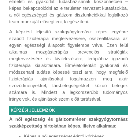
elméleti és gyakorlati tudásbázisának köszönhetően –
képes bekapcsolódni az e területen tervezett kutatásokba,
a női egészséggel és gátizom diszfunkciókkal foglalkozó
team munkáját elősegíteni, kiegészíteni.
A képzést teljesítő szakgyógytornász képes egyénre
szabott fizioterápia megtervezésére, összeállítására az
egyén egészségi állapotát figyelembe véve. Ezen felül
alkalmas mozgásterápiás prevenciós stratégiák
megtervezésére és kivitelezésére, terápiához igazodó
fizioterápia kialakítására. Elméletorientált gyakorlati és
módszertani tudása képessé teszi arra, hogy megfelelő
fizioterápiás ajánlásokat fogalmazzon meg akár
szövődményekkel, társbetegségekkel küzdő betegek
számára is. Mindezt a legkorszerűbb tudományos
irányelvek, és ajánlások szem előtt tartásával.
KÉPZÉSI JELLEMZŐK
A női egészség és gátizomtréner szakgyógytornász
szakképzettség birtokában képes, illetve alkalmas:
Képes a női egészséget érintő kórképek