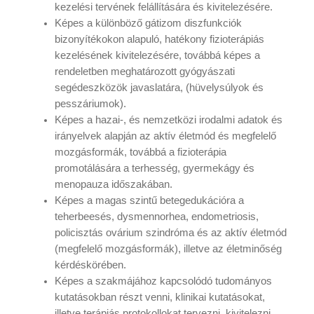
kezelési tervének felállítására és kivitelezésére.
Képes a különböző gátizom diszfunkciók
bizonyítékokon alapuló, hatékony fizioterápiás
kezelésének kivitelezésére, továbbá képes a
rendeletben meghatározott gyógyászati
segédeszközök javaslatára, (hüvelysúlyok és
pesszáriumok).
Képes a hazai-, és nemzetközi irodalmi adatok és
irányelvek alapján az aktív életmód és megfelelő
mozgásformák, továbbá a fizioterápia
promotálására a terhesség, gyermekágy és
menopauza időszakában.
Képes a magas szintű betegedukációra a
teherbeesés, dysmennorhea, endometriosis,
policisztás ovárium szindróma és az aktív életmód
(megfelelő mozgásformák), illetve az életminőség
kérdéskörében.
Képes a szakmájához kapcsolódó tudományos
kutatásokban részt venni, klinikai kutatásokat,
illetve terápiás protokollokat tervezni, kivitelezni,