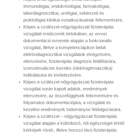
immunológiai, endokrinológiai, farmakológiai,
labordiagnosztikai, urológiai, sebészeti és
proktológiai klinikai vonatkozásainak felismerésére.
Képes a szülészet-nőgyógyászati fizioterápiás
vizsgálati módszerek birtokában, az orvosi
dokumentáció ismerete alapján a funkcionális
vizsgálat, illetve a kompetenciájukon belüli
elektrodiagnosztikai vizsgálatok elvégzésére,
elemzésére, fizioterápiás diagnózis felállítására,
izomstimulációs kezelés (elektrogimnasztika)
indikálására és kivitelezésére.
Képes a szülészet-nőgyógyászati fizioterápiás
vizsgálat során kapott adatok, eredmények
elemzésére, az összefüggések felismerésére és
folyamatos dokumentációjára, a vizsgálati és
kezelési eredmények tudományos feldolgozására.
Képes a szülészet – nőgyógyászati fizioterápiás
vizsgálat alapján a különböző, női egészséget érintő
kórképek rövid-, illetve hosszú távú fizioterápiás