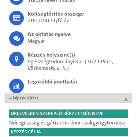
Szeptemberi indulás
Költségtérítés összege
200.000 Ft/félév
Az oktatás nyelve
Magyar
Képzés helyszíne(i)
Egészségtudományi Kar (7621 Pécs,
Vörösmarty u. 4.)
Legutóbbi ponthatár
A képzés leírása
OKLEVÉLBEN SZEREPLŐ KÉPZETTSÉG NEVE
Női egészség és gátizomtréner szakgyógytornász
KÉPZÉS CÉLJA