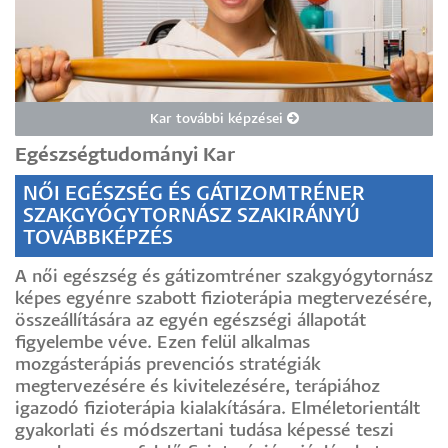
Kar további képzései
Egészségtudományi Kar
NŐI EGÉSZSÉG ÉS GÁTIZOMTRÉNER
SZAKGYÓGYTORNÁSZ SZAKIRÁNYÚ
TOVÁBBKÉPZÉS
A női egészség és gátizomtréner szakgyógytornász
képes egyénre szabott fizioterápia megtervezésére,
összeállítására az egyén egészségi állapotát
figyelembe véve. Ezen felül alkalmas
mozgásterápiás prevenciós stratégiák
megtervezésére és kivitelezésére, terápiához
igazodó fizioterápia kialakítására. Elméletorientált
gyakorlati és módszertani tudása képessé teszi