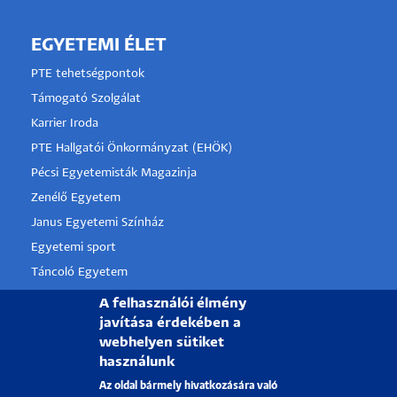
EGYETEMI ÉLET
PTE tehetségpontok
Támogató Szolgálat
Karrier Iroda
PTE Hallgatói Önkormányzat (EHÖK)
Pécsi Egyetemisták Magazinja
Zenélő Egyetem
Janus Egyetemi Színház
Egyetemi sport
Táncoló Egyetem
PTE Alumni
A felhasználói élmény
javítása érdekében a
webhelyen sütiket
használunk
PÉCSI TUDOMÁNYEGYETEM
Az oldal bármely hivatkozására való