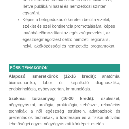
illetve publikálni hazai és nemzetközi szinten
egyaránt.
Képes a betegedukáció keretein belül a vizelet,
széklet és szél kontinencia promotálására, képes
továbbá előmozdítani az egészségnevelést, az
egészségmegőrzést célzó nemzeti, regionális,
helyi, lakóközösségi és nemzetközi programokat.
FŐBB TÉMAKÖRÖK
Alapozó ismeretkörök (12-16 kredit):
anatómia,
biomechanika, labor és képalkotó diagnosztika,
endokrinológia, gyógyszertan, immunológia.
Szakmai törzsanyag (16-20 kredit):
szülészet,
nőgyógyászat, urológia, proktológia, sebészet, relaxációs
technikák a női egészség területein, adatbázisok és
prezentációs technikák, a fizioterápia és a fizikai aktivitás
lehetőségei egyes nőgyógyászati kórképek esetén.