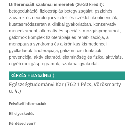
Differenciált szakmai ismeretek (26-30 kredit):
betegedukáció, fizioterápiás betegvizsgálat, pszichés
zavarok és neurológiai vizelet- és székletinkontinenciák,
kutatásmódszertan a klinikai gyakorlatban, konzervatív
menedzsment, alternatív és speciális mozgásprogramok,
gátizmok komplex fizioterápiája és rehabilitációja, a
menopausa syndroma és a krónikus kismedencei
gyulladások fizioterápiája, gátizom diszfunkciók
prevenciója, aktív életmód, életminőség és fizikai aktivitás,
egyéb mozgásprogramok, szakmai gyakorlat.
KÉPZÉS HELYSZÍNE(I)
Egészségtudományi Kar (7621 Pécs, Vörösmarty
u. 4.)
Felvételi információk
Elhelyezkedés
Kérdésed van?