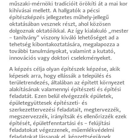
műszaki-mérnöki tradícióit örökíti át a mai kor
kihívásai mellett. A hallgatók a pécsi
építészképzés jellegzetes műhely-jellegű
oktatásában vesznek részt, ahol közösen
dolgoznak oktatóikkal. Az így kialakuló „mester
– tanítvány” viszony kiváló lehetőséget ad a
tehetség kibontakoztatására, megalapozza a
további tanulmányokat, valamint a kutató,
innovációs vagy doktori cselekményeket.
A képzés célja olyan építészek képzése, akik
képesek arra, hogy ellássák a település és
területrendezés, általában az épített környezet
alakításának valamennyi építészeti és építési
feladatát. Ezen belül elvégezzék épületek,
épületegyüttesek építészeti- és
szerkezettervezési feladatait, megtervezzék,
megszervezzék, irányítsák és ellenőrizzék ezek
építését, épületfenntartási és – felújítási
feladatokat végezzenek, műemlékvédelmi
feladatokat lássanak el, képzettségüknek