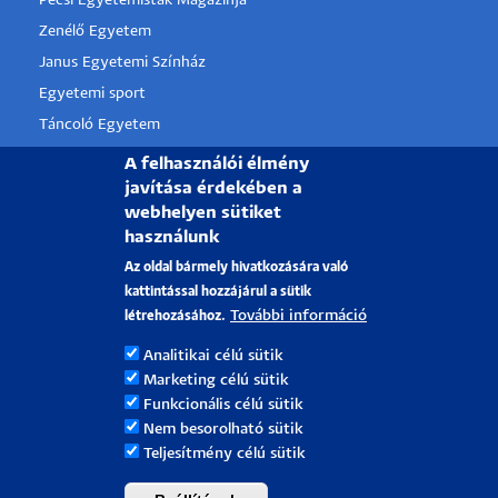
Pécsi Egyetemisták Magazinja
Zenélő Egyetem
Janus Egyetemi Színház
Egyetemi sport
Táncoló Egyetem
PTE Alumni
A felhasználói élmény
javítása érdekében a
webhelyen sütiket
használunk
PÉCSI TUDOMÁNYEGYETEM
Az oldal bármely hivatkozására való
H-7622 Pécs, Vasvári Pál utca. 4.
kattintással hozzájárul a sütik
További információ
létrehozásához.
Felvételi információk:
iranyapte@pte.hu
Tel.: +36-72/501-500/28085
Analitikai célú sütik
Marketing célú sütik
Kollégium:
kollegiumok.ehok@pte.hu
Funkcionális célú sütik
Tel.: +36-72/501 500/18562
Nem besorolható sütik
Tanulmányi kérdések:
infokti@pte.hu
Teljesítmény célú sütik