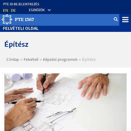
Ugrás
a
EN
DE
ESZKÖZÖK
tartalomra
Fel
FELVÉTELI OLDAL
me
Építész
Címlap
Felvételi
Képzési programok
Építész
Morzsa