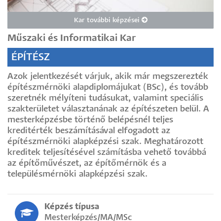
Kar további képzései
Műszaki és Informatikai Kar
ÉPÍTÉSZ
Azok jelentkezését várjuk, akik már megszerezték
építészmérnöki alapdiplomájukat (BSc), és tovább
szeretnék mélyíteni tudásukat, valamint speciális
szakterületet választanának az építészeten belül. A
mesterképzésbe történő belépésnél teljes
kreditérték beszámításával elfogadott az
építészmérnöki alapképzési szak. Meghatározott
kreditek teljesítésével számításba vehető továbbá
az építőművészet, az építőmérnök és a
településmérnöki alapképzési szak.
Képzés típusa
Mesterképzés/MA/MSc