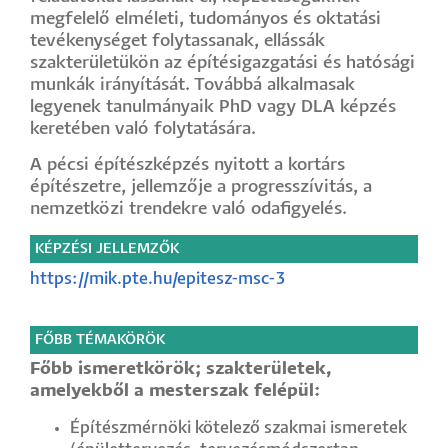
megfelelő elméleti, tudományos és oktatási
tevékenységet folytassanak, ellássák
szakterületükön az építésigazgatási és hatósági
munkák irányítását. Továbbá alkalmasak
legyenek tanulmányaik PhD vagy DLA képzés
keretében való folytatására.
A pécsi építészképzés nyitott a kortárs
építészetre, jellemzője a progresszívitás, a
nemzetközi trendekre való odafigyelés.
KÉPZÉSI JELLEMZŐK
https://mik.pte.hu/epitesz-msc-3
FŐBB TÉMAKÖRÖK
Főbb ismeretkörök; szakterületek,
amelyekből a mesterszak felépül:
Építészmérnöki kötelező szakmai ismeretek