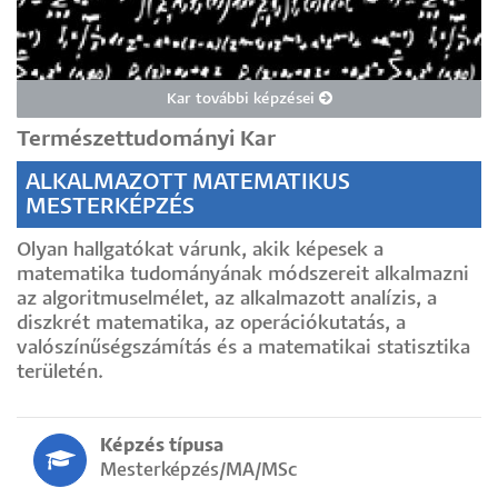
Kar további képzései
Természettudományi Kar
ALKALMAZOTT MATEMATIKUS
MESTERKÉPZÉS
Olyan hallgatókat várunk, akik képesek a
matematika tudományának módszereit alkalmazni
az algoritmuselmélet, az alkalmazott analízis, a
diszkrét matematika, az operációkutatás, a
valószínűségszámítás és a matematikai statisztika
területén.
Képzés típusa
Mesterképzés/MA/MSc