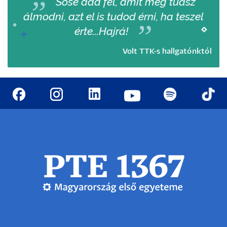
Sose add fel, amit meg tudsz
álmodni, azt el is tudod érni, ha teszel
érte...Hajrá!
Volt TTK-s hallgatónktól