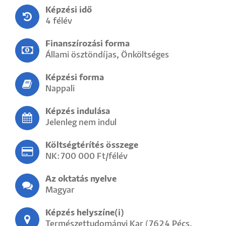
Képzési idő
4 félév
Finanszírozási forma
Állami ösztöndíjas, Önköltséges
Képzési forma
Nappali
Képzés indulása
Jelenleg nem indul
Költségtérítés összege
NK:700 000 Ft/félév
Az oktatás nyelve
Magyar
Képzés helyszíne(i)
Természettudományi Kar (7624 Pécs,