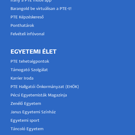
Irány a PTE mobil app
Barangold be virtuálisan a PTE-t!
PTE Képzéskereső
Ponthatárok
Felvételi infóvonal
EGYETEMI ÉLET
PTE tehetségpontok
Támogató Szolgálat
Karrier Iroda
PTE Hallgatói Önkormányzat (EHÖK)
Pécsi Egyetemisták Magazinja
Zenélő Egyetem
Janus Egyetemi Színház
Egyetemi sport
Táncoló Egyetem