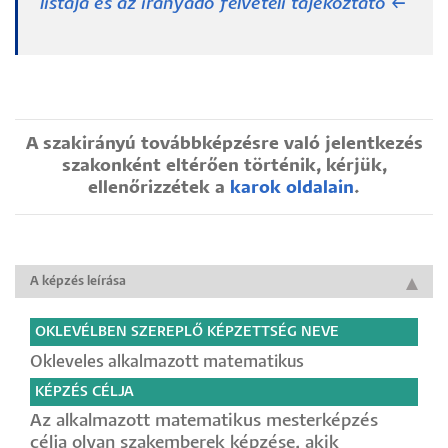
listája és az irányadó felvételi tájékoztató ←
A szakirányú továbbképzésre való jelentkezés
szakonként eltérően történik, kérjük,
ellenőrizzétek a
karok oldalain
.
A képzés leírása
OKLEVÉLBEN SZEREPLŐ KÉPZETTSÉG NEVE
Okleveles alkalmazott matematikus
KÉPZÉS CÉLJA
Az alkalmazott matematikus mesterképzés
célja olyan szakemberek képzése, akik