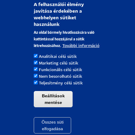
PTE Alumni
A felhasználói élmény
javítása érdekében a
webhelyen sütiket
használunk
PÉCSI TUDOMÁNYEGYETEM
Az oldal bármely hivatkozására való
H-7622 Pécs, Vasvári Pál utca. 4.
kattintással hozzájárul a sütik
További információ
létrehozásához.
Felvételi információk:
iranyapte@pte.hu
Tel.: +36-72/501-500/28085
Analitikai célú sütik
Marketing célú sütik
Kollégium:
kollegiumok.ehok@pte.hu
Funkcionális célú sütik
Tel.: +36-72/501 500/18562
Nem besorolható sütik
Tanulmányi kérdések:
infokti@pte.hu
Teljesítmény célú sütik
Beállítások
mentése
Összes süti
Withdraw cons
Pécsi Tudományegyetem |
Kancellária
|
Informatikai Igazgatóság
|
Portál csoport - 2021.
elfogadása