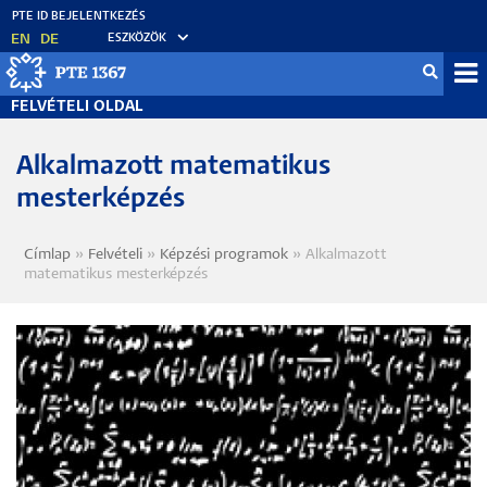
Ugrás
a
EN
DE
ESZKÖZÖK
tartalomra
Fel
FELVÉTELI OLDAL
me
Alkalmazott matematikus
mesterképzés
Címlap
Felvételi
Képzési programok
Alkalmazott
Morzsa
matematikus mesterképzés