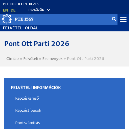
Ugrás
a
EN
DE
ESZKÖZÖK
tartalomra
Fel
FELVÉTELI OLDAL
me
Pont Ott Parti 2026
Címlap
Felvételi
Események
Pont Ott Parti 2026
Morzsa
FELVÉTELI INFORMÁCIÓK
Képzéskereső
Képzéstípusok
Pontszámítás