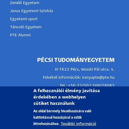
Zenélő Egyetem
Janus Egyetemi Színház
Egyetemi sport
Táncoló Egyetem
PTE Alumni
PÉCSI TUDOMÁNYEGYETEM
H-7622 Pécs, Vasvári Pál utca. 4.
Felvételi információk:
iranyapte@pte.hu
Tel.: +36-72/501-500/28085
A felhasználói élmény javítása
Kollégium:
kollegiumok.ehok@pte.hu
érdekében a webhelyen
Tel.: +36-72/501 500/18562
sütiket használunk
Tanulmányi kérdések:
infokti@pte.hu
Az oldal bármely hivatkozására való
kattintással hozzájárul a sütik
További információ
létrehozásához.