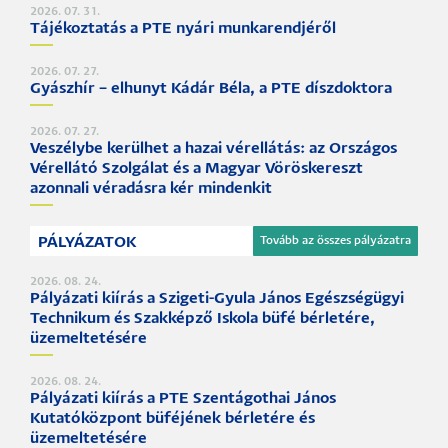
2026. 07. 31.
Tájékoztatás a PTE nyári munkarendjéről
2026. 07. 27.
Gyászhír – elhunyt Kádár Béla, a PTE díszdoktora
2026. 07. 27.
Veszélybe kerülhet a hazai vérellátás: az Országos
Vérellátó Szolgálat és a Magyar Vöröskereszt
azonnali véradásra kér mindenkit
PÁLYÁZATOK
Tovább az összes pályázatra
2026. 08. 24.
Pályázati kiírás a Szigeti-Gyula János Egészségügyi
Technikum és Szakképző Iskola büfé bérletére,
üzemeltetésére
2026. 08. 24.
Pályázati kiírás a PTE Szentágothai János
Kutatóközpont büféjének bérletére és
üzemeltetésére