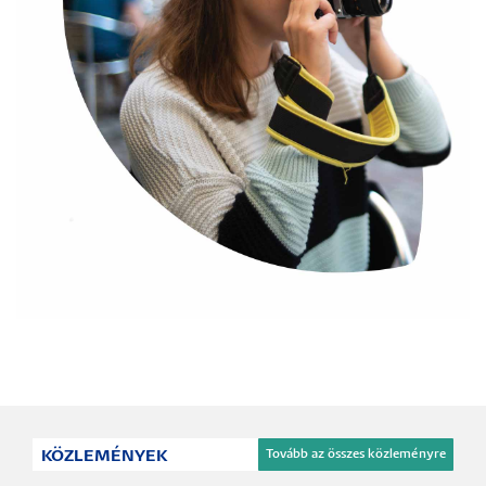
GYAKORLÓISKOLÁK
KÖZLEMÉNYEK
Tovább az összes közleményre