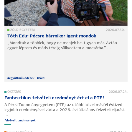
ZÖLD EGYETEM
2026.07.30.
Tóth Edu: Pécsre bármikor igent mondok
„Mondták a többiek, hogy ne menjek be. Ugyan már. Aztán
egyet léptem és máris térdig süllyedtem a mocsárba.” ...
#
együttműködések
#
zöld
OKTATÁS
2026.07.24.
Fantasztikus felvételi eredményt ért el a PTE!
A Pécsi Tudományegyetem (PTE) az utóbbi közel másfél évtized
legjobb eredményével zárta a 2026. évi általános felvételi eljárást
...
felvételi, tanulmányok