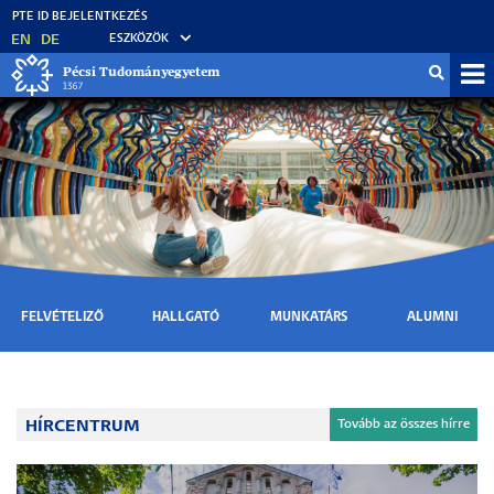
Ugrás
a
EN
DE
ESZKÖZÖK
tartalomra
Pécsi Tudományegyetem
Mo
fő
FELVÉTELIZŐ
HALLGATÓ
MUNKATÁRS
ALUMNI
HÍRCENTRUM
Tovább az összes hírre