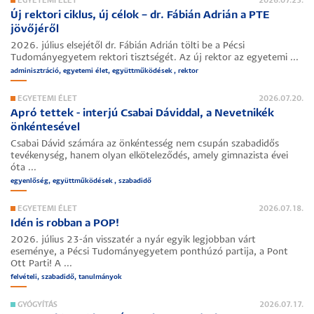
EGYETEMI ÉLET
2026.07.23.
Új rektori ciklus, új célok – dr. Fábián Adrián a PTE
jövőjéről
2026. július elsejétől dr. Fábián Adrián tölti be a Pécsi
Tudományegyetem rektori tisztségét. Az új rektor az egyetemi ...
adminisztráció, egyetemi élet, együttműködések , rektor
EGYETEMI ÉLET
2026.07.20.
Apró tettek - interjú Csabai Dáviddal, a Nevetnikék
önkéntesével
Csabai Dávid számára az önkéntesség nem csupán szabadidős
tevékenység, hanem olyan elköteleződés, amely gimnazista évei
óta ...
egyenlőség, együttműködések , szabadidő
EGYETEMI ÉLET
2026.07.18.
Idén is robban a POP!
2026. július 23-án visszatér a nyár egyik legjobban várt
eseménye, a Pécsi Tudományegyetem ponthúzó partija, a
Pont
Ott Parti
! A ...
felvételi, szabadidő, tanulmányok
GYÓGYÍTÁS
2026.07.17.