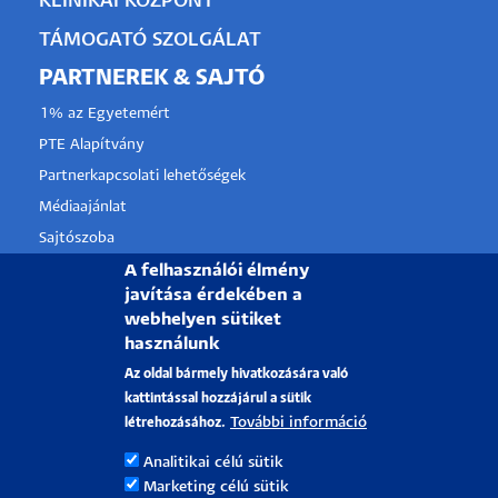
KLINIKAI KÖZPONT
TÁMOGATÓ SZOLGÁLAT
PARTNEREK & SAJTÓ
1% az Egyetemért
PTE Alapítvány
Partnerkapcsolati lehetőségek
Médiaajánlat
Sajtószoba
A felhasználói élmény
Pályázati projektek
javítása érdekében a
HRS4R
webhelyen sütiket
használunk
PÉCSI TUDOMÁNYEGYETEM
Az oldal bármely hivatkozására való
kattintással hozzájárul a sütik
H-7622 Pécs, Vasvári Pál utca. 4.
További információ
létrehozásához.
Tel.:
+36-72/501-500
Analitikai célú sütik
Rektori Kabinet: +36 30/787-2913
Marketing célú sütik
Email:
info@pte.hu