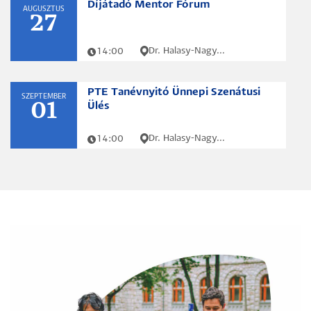
Díjátadó Mentor Fórum
AUGUSZTUS
27
Dr. Halasy-Nagy...
14:00
PTE Tanévnyitó Ünnepi Szenátusi
SZEPTEMBER
01
Ülés
Dr. Halasy-Nagy...
14:00