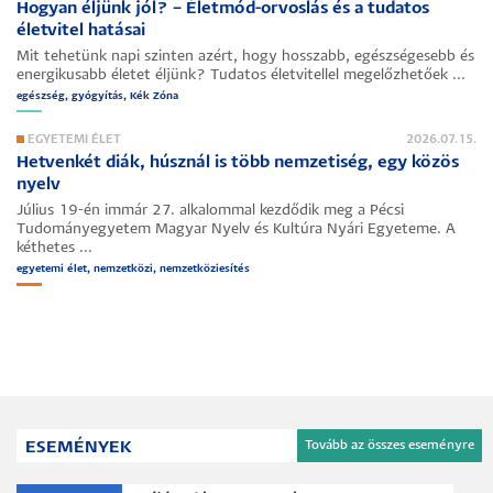
Hogyan éljünk jól? – Életmód-orvoslás és a tudatos
életvitel hatásai
Mit tehetünk napi szinten azért, hogy hosszabb, egészségesebb és
energikusabb életet éljünk? Tudatos életvitellel megelőzhetőek ...
egészség, gyógyítás, Kék Zóna
EGYETEMI ÉLET
2026.07.15.
Hetvenkét diák, húsznál is több nemzetiség, egy közös
nyelv
Július 19-én immár 27. alkalommal kezdődik meg a Pécsi
Tudományegyetem Magyar Nyelv és Kultúra Nyári Egyeteme. A
kéthetes ...
egyetemi élet, nemzetközi, nemzetköziesítés
ESEMÉNYEK
Tovább az összes eseményre