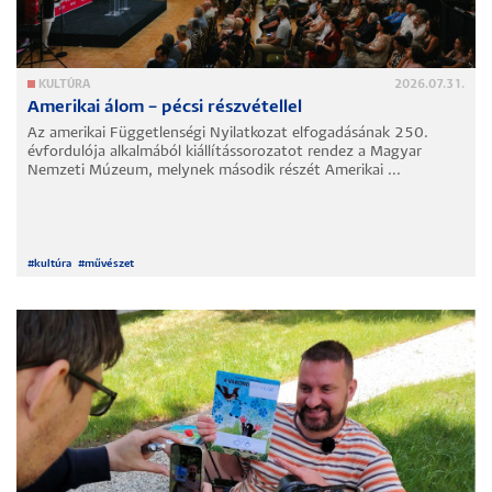
KULTÚRA
2026.07.31.
Amerikai álom – pécsi részvétellel
Az amerikai Függetlenségi Nyilatkozat elfogadásának 250.
évfordulója alkalmából kiállítássorozatot rendez a Magyar
Nemzeti Múzeum, melynek második részét Amerikai ...
#
kultúra
#
művészet