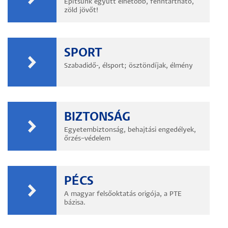
Építsünk együtt élhetőbb, fenntartható,
zöld jövőt!
SPORT
Szabadidő-, élsport; ösztöndíjak, élmény
BIZTONSÁG
Egyetembiztonság, behajtási engedélyek,
őrzés–védelem
PÉCS
A magyar felsőoktatás origója, a PTE
bázisa.