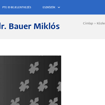
ESZKÖZÖK
Címlap
Közl
dr. Bauer Miklós
Morzs