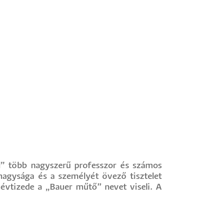
ól” több nagyszerű professzor és számos
 nagysága és a személyét övező tisztelet
évtizede a „Bauer műtő” nevet viseli. A