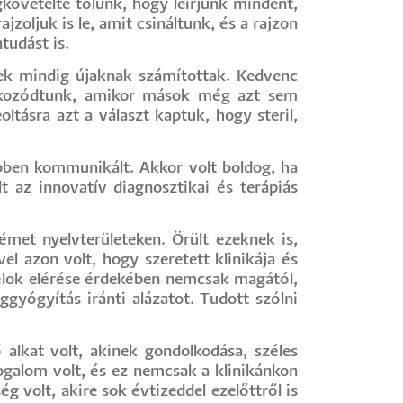
övetelte tőlünk, hogy leírjunk mindent,
oljuk is le, amit csináltunk, és a rajzon
tudást is.
k mindig újaknak számítottak. Kedvenc
jékozódtunk, amikor mások még azt sem
ltásra azt a választ kaptuk, hogy steril,
ebben kommunikált. Akkor volt boldog, ha
lt az innovatív diagnosztikai és terápiás
émet nyelvterületeken. Örült ezeknek is,
l azon volt, hogy szeretett klinikája és
élok elérése érdekében nemcsak magától,
yógyítás iránti alázatot. Tudott szólni
 alkat volt, akinek gondolkodása, széles
galom volt, és ez nemcsak a klinikánkon
g volt, akire sok évtizeddel ezelőttről is