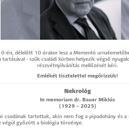
10-én, délelőtt 10 órakor lesz a Mementó urnatemetőbe
 tartásával - szűk családi körben helyezik végső nyugalom
részvétnyilvánítás mellőzését kéri.
Emlékét tisztelettel megőrizzük!
Nekrológ
In memoriam dr. Bauer Miklós
(1929 – 2025)
ai csodának tartottuk, akin nem fog a pipadohány és a 
 végül győzött a biológia törvénye.