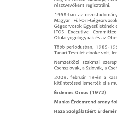
résztvevőként regisztrálni.
1968-ban az orvostudomány
Magyar Fül-Orr-Gégeorvoso
Gégeorvosok Egyesületének el
IFOS Executive Committee-n
Otolaryngologynak és az Oto
Több periódusban, 1985-199
Tanári Testület elnöke volt, 
Nemzetközi szakmai szerepvá
Csehszlovák, a Szlovák, a Cse
2009. február 19-én a kass
kitüntetéssel ismerték el a m
Érdemes Orvos (1972)
Munka Érdemrend arany fo
Haza Szolgálatáért Érdemé