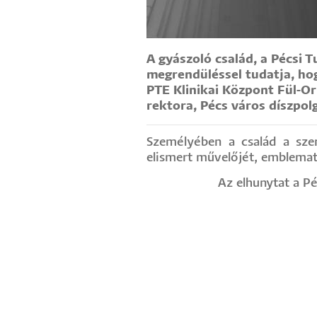
Hallgatók
Alumni
A gyászoló család, a Pécs
megrendüléssel tudatja, ho
PTE Klinikai Központ Fül-Or
Felvételizők
rektora, Pécs város díszpol
Személyében a család a szer
elismert művelőjét, emblematik
Az elhunytat a P