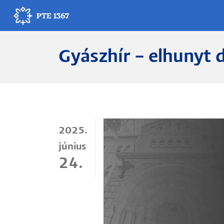
Ugrás
a
tartalomra
Gyászhír – elhunyt 
Egyetemünk
Oktatás
Kutatás
2025.
Gyógyítás
június
Egyetemi élet
24.
Adminisztráció
Munkatársak