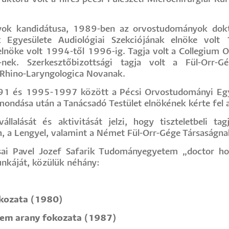
ok kandidátusa, 1989-ben az orvostudományok dokto
k Egyesülete Audiológiai Szekciójának elnöke volt
nöke volt 1994-től 1996-ig. Tagja volt a Collegium O
ek. Szerkesztőbizottsági tagja volt a Fül-Orr-Gé
-Rhino-Laryngologica Novanak.
1 és 1995-1997 között a Pécsi Orvostudományi Egyete
lemondása után a Tanácsadó Testület elnökének kérte fel 
llalását és aktivitását jelzi, hogy tiszteletbeli t
h, a Lengyel, valamint a Német Fül-Orr-Gége Társaságnak
ai Pavel Jozef Safarik Tudományegyetem „doctor h
unkáját, közülük néhány:
kozata (1980)
rem arany fokozata (1987)