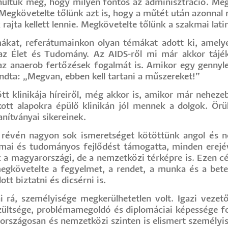
ultuk meg, hogy milyen fontos az adminisztráció. Megk
gkövetelte tőlünk azt is, hogy a műtét után azonnal rajz
ajta kellett lennie. Megkövetelte tőlünk a szakmai latin
kat, referátumainkon olyan témákat adott ki, amelye
 az Élet és Tudomány. Az AIDS-ről mi már akkor tá
 az anaerob fertőzések fogalmát is. Amikor egy gennyleo
ndta: „Megvan, ebben kell tartani a műszereket!”
ött klinikája híreiről, még akkor is, amikor már nehez
akott alapokra épülő klinikán jól mennek a dolgok. Örü
anítványai sikereinek.
ai révén nagyon sok ismeretséget kötöttünk angol és n
mai és tudományos fejlődést támogatta, minden erejéve
 a magyarországi, de a nemzetközi térképre is. Ezen c
gkövetelte a fegyelmet, a rendet, a munka és a betegg
tt biztatni és dicsérni is.
 rá, személyisége megkerülhetetlen volt. Igazi vezető
zültsége, problémamegoldó és diplomáciai képessége fo
országosan és nemzetközi szinten is elismert személyisé