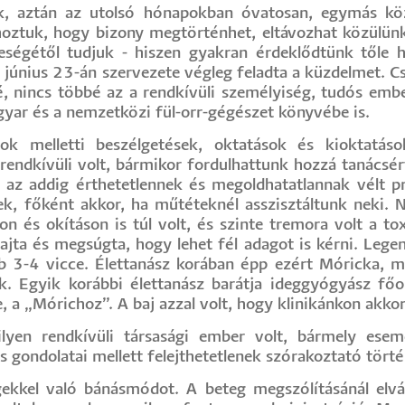
k, aztán az utolsó hónapokban óvatosan, egymás köz
oztuk, hogy bizony megtörténhet, eltávozhat közülünk 
eleségétől tudjuk - hiszen gyakran érdeklődtünk tőle h
június 23-án szervezete végleg feladta a küzdelmet. C
é, nincs többé az a rendkívüli személyiség, tudós embe
gyar és a nemzetközi fül-orr-gégészet könyvébe is.
k melletti beszélgetések, oktatások és kioktatás
 rendkívüli volt, bármikor fordulhattunk hozzá tanácsér
k az addig érthetetlennek és megoldhatatlannak vélt 
k, főként akkor, ha műtéteknél asszisztáltunk neki. 
n és okításon is túl volt, és szinte tremora volt a to
ajta és megsúgta, hogy lehet fél adagot is kérni. Lege
b 3-4 vicce. Élettanász korában épp ezért Móricka, m
ek. Egyik korábbi élettanász barátja ideggyógyász fő
, a „Mórichoz”. A baj azzal volt, hogy klinikánkon akko
ilyen rendkívüli társasági ember volt, bármely ese
cs gondolatai mellett felejthetetlenek szórakoztató történ
ekkel való bánásmódot. A beteg megszólításánál elvár