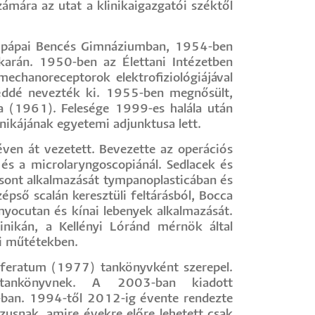
ámára az utat a klinikaigazgatói széktől
a pápai Bencés Gimnáziumban, 1954-ben
karán. 1950-ben az Élettani Intézetben
mechanoreceptorok elektrofiziológiájával
géddé nevezték ki. 1955-ben megnősült,
a (1961). Felesége 1999-es halála után
inikájának egyetemi adjunktusa lett.
en át vezetett. Bevezette az operációs
 és a microlaryngoscopiánál. Sedlacek és
csont alkalmazását tympanoplasticában és
pső scalán keresztüli feltárásból, Bocca
 myocutan és kínai lebenyek alkalmazását.
linikán, a Kellényi Lóránd mérnök által
pi műtétekben.
eferatum (1977) tankönyvként szerepel.
i tankönyvnek. A 2003-ban kiadott
ban. 1994-től 2012-ig évente rendezte
rzusnak, amire évekre előre lehetett csak