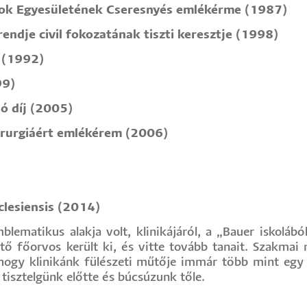
ok Egyesületének Cseresnyés emlékérme (1987)
endje civil fokozatának tiszti keresztje (1998)
 (1992)
99)
ó díj (2005)
irurgiáért emlékérem (2006)
clesiensis (2014)
ematikus alakja volt, klinikájáról, a „Bauer iskoláb
tő főorvos került ki, és vitte tovább tanait. Szakmai
 hogy klinikánk fülészeti műtője immár több mint egy 
isztelgünk előtte és búcsúzunk tőle.