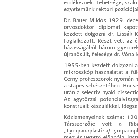
emlékeznek. Tehetsége, szakma
egyetemünk rektori pozíciójá
Dr. Bauer Miklós 1929. dec
orvosdoktori diplomát kapot
kezdett dolgozni dr. Lissák 
foglalkozott. Részt vett az
házasságából három gyermeke
újranősült, felesége dr. Vóna
1955-ben kezdett dolgozni a
mikroszkóp használatát a fül
Cerny professzorok nyomán me
a stapes sebészetében. House
után a selectiv nyaki dissect
Az agytörzsi potenciálvizsgá
konstruált készülékkel. Idegs
Közleményeinek száma: 120. 
Társszerzője volt a Rib
„Tympanoplastica/Tympanopl
meg és vezető előadója, instr