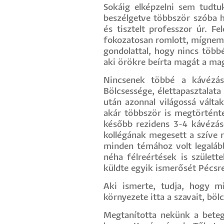
Sokáig elképzelni sem tudtu
beszélgetve többször szóba h
és tisztelt professzor úr. F
fokozatosan romlott, mígnem 
gondolattal, hogy nincs több
aki örökre beírta magát a ma
Nincsenek többé a kávézáso
Bölcsessége, élettapasztalata
után azonnal világossá válta
akár többször is megtörténte
később rezidens 3-4 kávézáso
kollégának megesett a szíve r
minden témához volt legaláb
néha félreértések is születt
küldte egyik ismerősét Pécsre
Aki ismerte, tudja, hogy m
környezete itta a szavait, böl
Megtanította nekünk a beteg