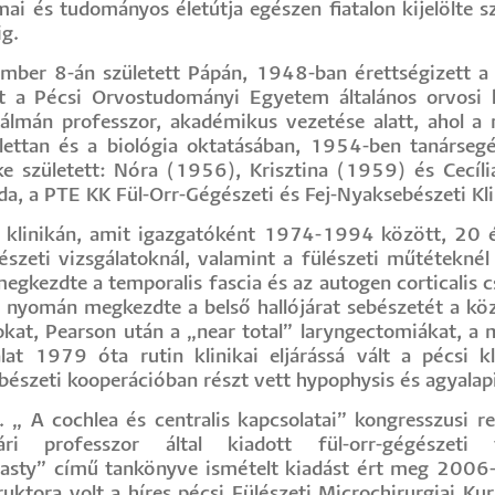
i és tudományos életútja egészen fiatalon kijelölte sz
ig.
ember 8-án született Pápán, 1948-ban érettségizett 
t a Pécsi Orvostudományi Egyetem általános orvosi 
Kálmán professzor, akadémikus vezetése alatt, ahol a 
 élettan és a biológia oktatásában, 1954-ben tanárse
 született: Nóra (1956), Krisztina (1959) és Cecíli
 Ida, a PTE KK Fül-Orr-Gégészeti és Fej-Nyaksebészeti Kl
 klinikán, amit igazgatóként 1974-1994 között, 20 év
észeti vizsgálatoknál, valamint a fülészeti műtéteknél
gkezdte a temporalis fascia és az autogen corticalis 
 nyomán megkezdte a belső hallójárat sebészetét a közé
iokat, Pearson után a „near total” laryngectomiákat, a
lat 1979 óta rutin klinikai eljárássá vált a pécsi k
ebészeti kooperációban részt vett hypophysis és agyala
„ A cochlea és centralis kapcsolatai” kongresszusi r
ári professzor által kiadott fül-orr-gégészet
asty” című tankönyve ismételt kiadást ért meg 2006-
uktora volt a híres pécsi Fülészeti Microchirurgiai Ku