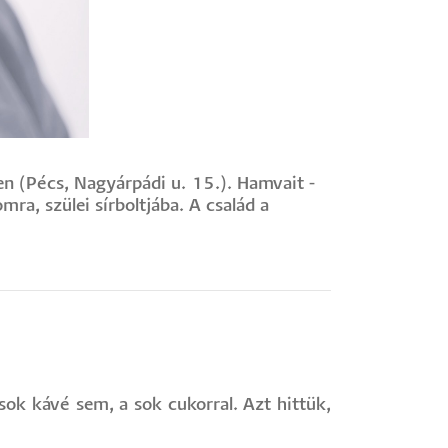
n (Pécs, Nagyárpádi u. 15.). Hamvait -
ra, szülei sírboltjába. A család a
sok kávé sem, a sok cukorral. Azt hittük,