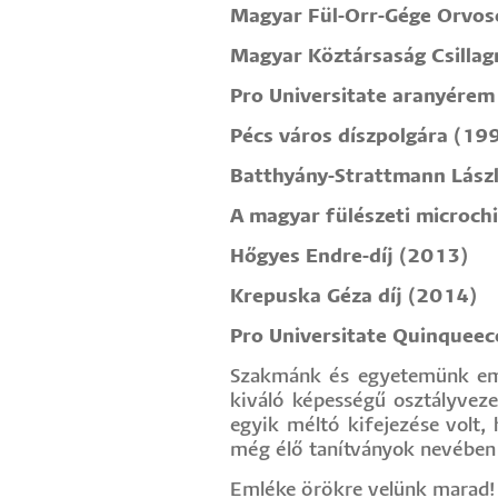
Magyar Fül-Orr-Gége Orvos
Magyar Köztársaság Csillagr
Pro Universitate aranyérem
Pécs város díszpolgára (19
Batthyány-Strattmann Lászl
A magyar fülészeti microch
Hőgyes Endre-díj (2013)
Krepuska Géza díj (2014)
Pro Universitate Quinqueec
Szakmánk és egyetemünk embl
kiváló képességű osztályveze
egyik méltó kifejezése volt,
még élő tanítványok nevében t
Emléke örökre velünk marad!