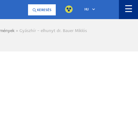
☰
HU
KERESÉS
emények
Gyászhír – elhunyt dr. Bauer Miklós
a