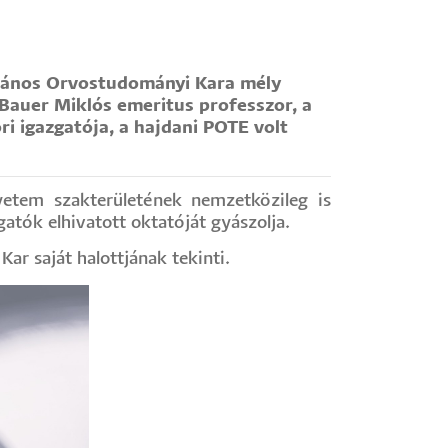
alános Orvostudományi Kara mély
Bauer Miklós emeritus professzor, a
ri igazgatója, a hajdani POTE volt
yetem szakterületének nemzetközileg is
gatók elhivatott oktatóját gyászolja.
r saját halottjának tekinti.