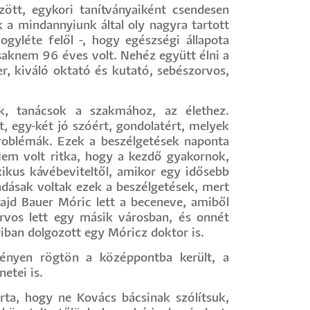
ött, egykori tanítványaiként csendesen
a mindannyiunk által oly nagyra tartott
ogyléte felől -, hogy egészségi állapota
saknem 96 éves volt. Nehéz együtt élni a
r, kiváló oktató és kutató, sebészorvos,
ok, tanácsok a szakmához, az élethez.
t, egy-két jó szóért, gondolatért, melyek
problémák. Ezek a beszélgetések naponta
Nem volt ritka, hogy a kezdő gyakornok,
xikus kávébeviteltől, amikor egy idősebb
ndásak voltak ezek a beszélgetések, mert
ajd Bauer Móric lett a beceneve, amiből
orvos lett egy másik városban, és onnét
riban dolgozott egy Móricz doktor is.
ményen rögtön a középpontba került, a
etei is.
ta, hogy ne Kovács bácsinak szólítsuk,