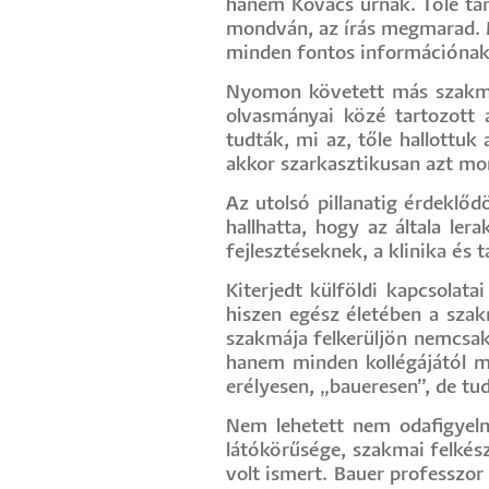
hanem Kovács úrnak. Tőle tan
mondván, az írás megmarad. Me
minden fontos információnak r
Nyomon követett más szakmá
olvasmányai közé tartozott
tudták, mi az, tőle hallottuk
akkor szarkasztikusan azt mo
Az utolsó pillanatig érdeklőd
hallhatta, hogy az általa ler
fejlesztéseknek, a klinika és t
Kiterjedt külföldi kapcsolat
hiszen egész életében a szak
szakmája felkerüljön nemcsak
hanem minden kollégájától me
erélyesen, „baueresen”, de tudo
Nem lehetett nem odafigyelni
látókörűsége, szakmai felkés
volt ismert. Bauer professzor 