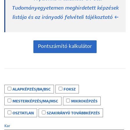
Tudományegyetemen meghirdetett képzések
listája és az irányadó felvételi tájékoztató ←
Pontszámító kalkulátor
ALAPKÉPZÉS/BA/BSC
FOKSZ
MESTERKÉPZÉS/MA/MSC
MIKROKÉPZÉS
OSZTATLAN
SZAKIRÁNYÚ TOVÁBBKÉPZÉS
Kar