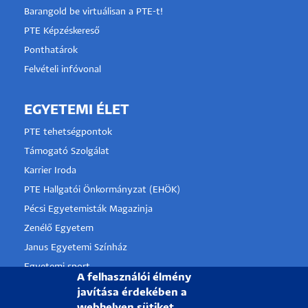
Barangold be virtuálisan a PTE-t!
PTE Képzéskereső
Ponthatárok
Felvételi infóvonal
EGYETEMI ÉLET
PTE tehetségpontok
Támogató Szolgálat
Karrier Iroda
PTE Hallgatói Önkormányzat (EHÖK)
Pécsi Egyetemisták Magazinja
Zenélő Egyetem
Janus Egyetemi Színház
Egyetemi sport
A felhasználói élmény
Táncoló Egyetem
javítása érdekében a
PTE Alumni
webhelyen sütiket