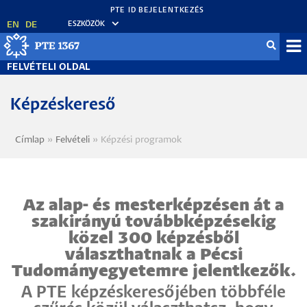
Ugrás
a
EN
DE
ESZKÖZÖK
tartalomra
Fel
FELVÉTELI OLDAL
me
Képzéskereső
Címlap
Felvételi
Képzési programok
Morzsa
Az alap- és mesterképzésen át a
szakirányú továbbképzésekig
közel 300 képzésből
választhatnak a Pécsi
Tudományegyetemre jelentkezők.
A PTE képzéskeresőjében többféle