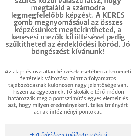
szűrés közül választhatsz, hogy
megtaláld a számodra
legmegfelelőbb képzést. A KERES
gomb megnyomásával az összes
képzésünket megtekintheted, a
keresési mezők kitöltésével pedig
szűkítheted az érdeklődési köröd. Jó
böngészést kívánunk!
Az alap- és osztatlan képzések esetében a bemeneti
feltételek változása miatt a folyamatos
tájékozódásnak különösen nagy jelentősége van,
hiszen az egyetemek, főiskolák eltérő módon
határozzák meg a pontszámítás egyes elemeit és
azt, hogy milyen eredményekért, teljesítményért
adnak intézményi pontokat.
→ A felvi.hu-n található a Pécsi