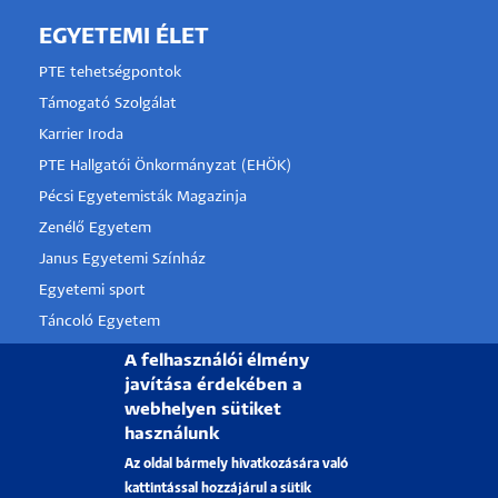
EGYETEMI ÉLET
PTE tehetségpontok
Támogató Szolgálat
Karrier Iroda
PTE Hallgatói Önkormányzat (EHÖK)
Pécsi Egyetemisták Magazinja
Zenélő Egyetem
Janus Egyetemi Színház
Egyetemi sport
Táncoló Egyetem
PTE Alumni
A felhasználói élmény
javítása érdekében a
webhelyen sütiket
használunk
PÉCSI TUDOMÁNYEGYETEM
Az oldal bármely hivatkozására való
H-7622 Pécs, Vasvári Pál utca. 4.
kattintással hozzájárul a sütik