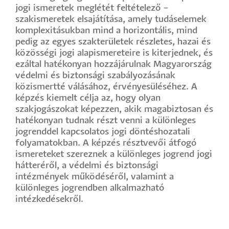
jogi ismeretek meglétét feltételező –
szakismeretek elsajátítása, amely tudáselemek
komplexitásukban mind a horizontális, mind
pedig az egyes szakterületek részletes, hazai és
közösségi jogi alapismereteire is kiterjednek, és
ezáltal hatékonyan hozzájárulnak Magyarország
védelmi és biztonsági szabályozásának
közismertté válásához, érvényesüléséhez. A
képzés kiemelt célja az, hogy olyan
szakjogászokat képezzen, akik magabiztosan és
hatékonyan tudnak részt venni a különleges
jogrenddel kapcsolatos jogi döntéshozatali
folyamatokban. A képzés résztvevői átfogó
ismereteket szereznek a különleges jogrend jogi
hátteréről, a védelmi és biztonsági
intézmények működéséről, valamint a
különleges jogrendben alkalmazható
intézkedésekről.