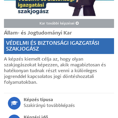
Kar további képzései
Állam- és Jogtudományi Kar
VÉDELMI ÉS BIZTONSÁGI IGAZGATÁSI
SZAKJOGÁSZ
A képzés kiemelt célja az, hogy olyan
szakjogászokat képezzen, akik magabiztosan és
hatékonyan tudnak részt venni a különleges
jogrenddel kapcsolatos jogi döntéshozatali
folyamatokban.
Képzés típusa
Szakirányú továbbképzés
Képzési idő