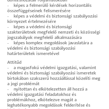
döntéshozatali folyamatokban
˗ képes a felmerülő kérdések horizontális
összefüggéseinek felismerésére
˗ képes a védelmi és biztonsági szabályozási
környezet értelmezésére
˗ képes a védelmi és biztonsági
szakterületnek megfelelő nemzeti és közösségi
jogszabályok megfelelő alkalmazására
˗ képes komplex megoldások javaslatára a
védelmi és biztonsági szabályozási
határterületek ismeretével
Attitűd
˗ a magasfokú védelmi igazgatási, valamint
védelmi és biztonsági szabályozási ismeretek
birtokában szakszerű hozzáállással közelíti meg
a jogi problémát
˗ nyitottan és elkötelezetten áll hozzá a
védelmi igazgatási feladatokhoz és
problémákhoz, elkötelezve magát a
leghatékonyabb megoldások felderítése és