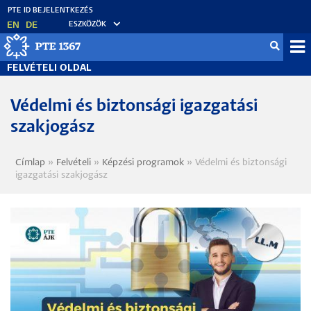
Ugrás
a
EN
DE
ESZKÖZÖK
tartalomra
Fel
FELVÉTELI OLDAL
me
Védelmi és biztonsági igazgatási
szakjogász
Címlap
Felvételi
Képzési programok
Védelmi és biztonsági
Morzsa
igazgatási szakjogász