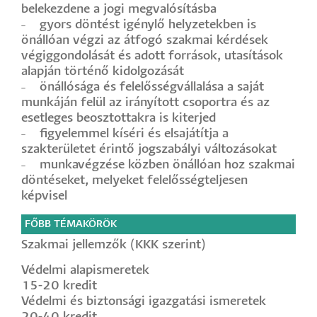
belekezdene a jogi megvalósításba
˗ gyors döntést igénylő helyzetekben is
önállóan végzi az átfogó szakmai kérdések
végiggondolását és adott források, utasítások
alapján történő kidolgozását
˗ önállósága és felelősségvállalása a saját
munkáján felül az irányított csoportra és az
esetleges beosztottakra is kiterjed
˗ figyelemmel kíséri és elsajátítja a
szakterületet érintő jogszabályi változásokat
˗ munkavégzése közben önállóan hoz szakmai
döntéseket, melyeket felelősségteljesen
képvisel
FŐBB TÉMAKÖRÖK
Szakmai jellemzők (KKK szerint)
Védelmi alapismeretek
15-20 kredit
Védelmi és biztonsági igazgatási ismeretek