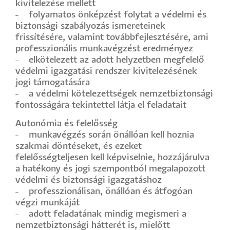
kivitelezése mellett
˗ folyamatos önképzést folytat a védelmi és
biztonsági szabályozás ismereteinek
frissítésére, valamint továbbfejlesztésére, ami
professzionális munkavégzést eredményez
˗ elkötelezett az adott helyzetben megfelelő
védelmi igazgatási rendszer kivitelezésének
jogi támogatására
˗ a védelmi kötelezettségek nemzetbiztonsági
fontosságára tekintettel látja el feladatait
Autonómia és felelősség
˗ munkavégzés során önállóan kell hoznia
szakmai döntéseket, és ezeket
felelősségteljesen kell képviselnie, hozzájárulva
a hatékony és jogi szempontból megalapozott
védelmi és biztonsági igazgatáshoz
˗ professzionálisan, önállóan és átfogóan
végzi munkáját
˗ adott feladatának mindig megismeri a
nemzetbiztonsági hátterét is, mielőtt