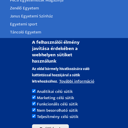
Pécsi Egyetemisták Magazinja
Zenélő Egyetem
Janus Egyetemi Színház
Egyetemi sport
Táncoló Egyetem
PTE Alumni
A felhasználói élmény
javítása érdekében a
webhelyen sütiket
használunk
PÉCSI TUDOMÁNYEGYETEM
Az oldal bármely hivatkozására való
H-7622 Pécs, Vasvári Pál utca. 4.
kattintással hozzájárul a sütik
További információ
létrehozásához.
Felvételi információk:
iranyapte@pte.hu
Tel.: +36-72/501-500/28085
Analitikai célú sütik
Marketing célú sütik
Kollégium:
kollegiumok.ehok@pte.hu
Funkcionális célú sütik
Tel.: +36-72/501 500/18562
Nem besorolható sütik
Tanulmányi kérdések:
infokti@pte.hu
Teljesítmény célú sütik