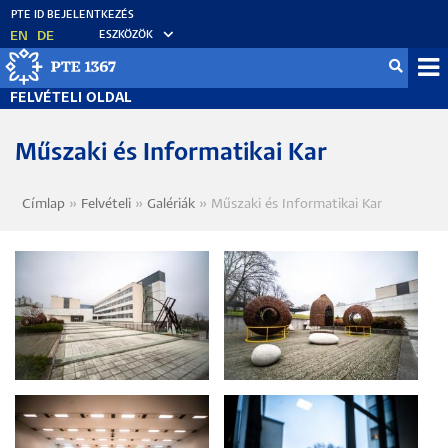
Ugrás
a
EN
DE
ESZKÖZÖK
tartalomra
Fel
FELVÉTELI OLDAL
me
Műszaki és Informatikai Kar
Címlap
Felvételi
Galériák
Műszaki és Informatikai Kar
Morzsa