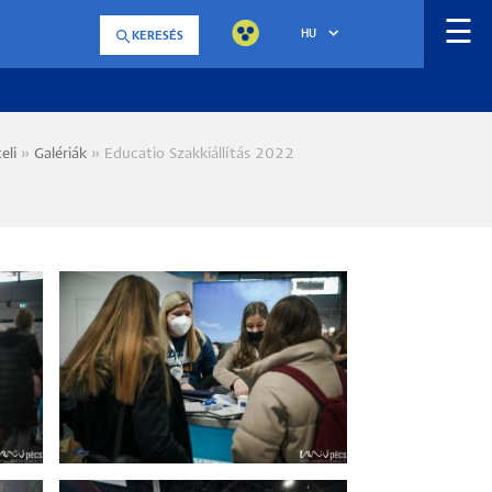
☰
HU
KERESÉS
eli
Galériák
Educatio Szakkiállítás 2022
a