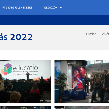
ESZKÖZÖK
Címlap
Felvét
tás 2022
Morzs