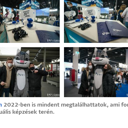
n
2022-ben is mindent megtalálhattatok, ami fon
uális képzések terén.