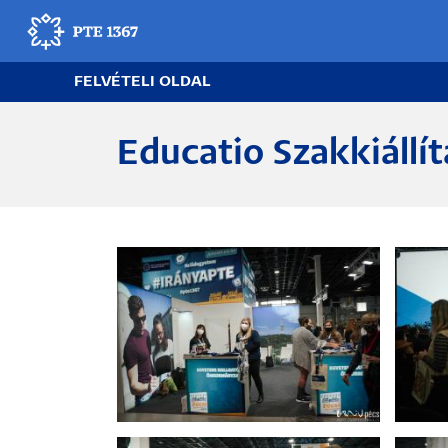
Ugrás
a
tartalomra
FELVÉTELI OLDAL
Egyetemünk
Educatio Szakkiállí
Felvételi információk
Pályaválasztás
Egyetemi élet
Kapcsolat