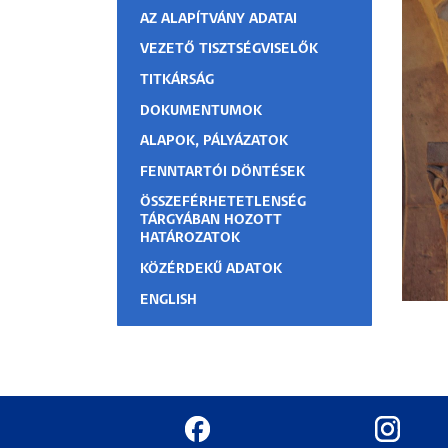
AZ ALAPÍTVÁNY ADATAI
Hallgatók
VEZETŐ TISZTSÉGVISELŐK
TITKÁRSÁG
Alumni
DOKUMENTUMOK
Felvételizők
ALAPOK, PÁLYÁZATOK
FENNTARTÓI DÖNTÉSEK
ÖSSZEFÉRHETETLENSÉG
TÁRGYÁBAN HOZOTT
HATÁROZATOK
KÖZÉRDEKŰ ADATOK
ENGLISH