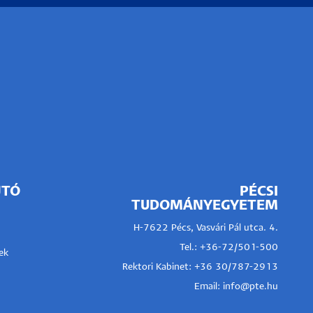
JTÓ
PÉCSI
TUDOMÁNYEGYETEM
H-7622 Pécs, Vasvári Pál utca. 4.
Tel.:
+36-72/501-500
ek
Rektori Kabinet: +36 30/787-2913
Email:
info@pte.hu