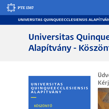
Ugrás
a
tartalomra
UNIVERSITAS QUINQUEECCLESIENSIS ALAPÍTVÁ
Egyetemünk
Universitas Quinque
Oktatás
Alapítvány - Köszön
Kutatás
Gyógyítás
Üdvö
Egyetemi élet
Kér
UNIVERSITAS
QUINQUEECCLESIENSIS
Adminisztráció
ALAPÍTVÁNY
Munkatársak
KÖSZÖNTŐ