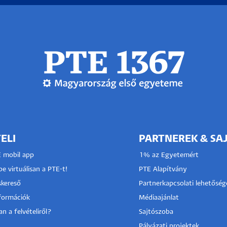
ELI
PARTNEREK & SA
E mobil app
1% az Egyetemért
e virtuálisan a PTE-t!
PTE Alapítvány
kereső
Partnerkapcsolati lehetőség
nformációk
Médiaajánlat
n a felvételiről?
Sajtószoba
Pályázati projektek