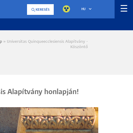
☰
HU
KERESÉS
ap
Universitas Quinqueecclesiensis Alapítvány -
a
Köszöntő
is Alapítvány honlapján!