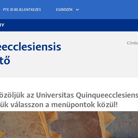
ESZKÖZÖK
NY
Címl
ecclesiensis
Morzs
tő
zöljük az Universitas Quinqueecclesiens
jük válasszon a menüpontok közül!