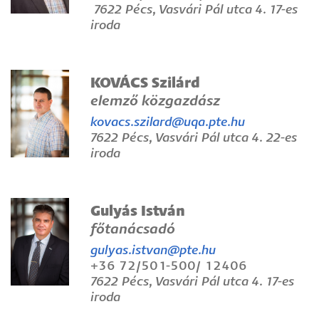
7622 Pécs, Vasvári Pál utca 4. 17-es
iroda
KOVÁCS Szilárd
elemző közgazdász
kovacs.szilard@uqa.pte.hu
7622 Pécs, Vasvári Pál utca 4. 22-es
iroda
Gulyás István
főtanácsadó
gulyas.istvan@pte.hu
+36 72/501-500/ 12406
7622 Pécs, Vasvári Pál utca 4. 17-es
iroda