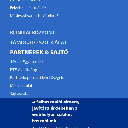
Felvételi információk
Kérdésed van a felvételiről?
KLINIKAI KÖZPONT
TÁMOGATÓ SZOLGÁLAT
PARTNEREK & SAJTÓ
1% az Egyetemért
PTE Alapítvány
Partnerkapcsolati lehetőségek
Médiaajánlat
Sajtószoba
Pályázati projektek
A felhasználói élmény
javítása érdekében a
HRS4R
webhelyen sütiket
használunk
PÉCSI TUDOMÁNYEGYETEM