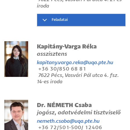
iroda
Feladatai
Kapitány-Varga Réka
asszisztens
kapitany.varga.reka@uqa.pte.hu
+36 30/850 68 81
7622 Pécs, Vasvári Pál utca 4. fsz.
14-es iroda
Dr. NÉMETH Csaba
jogász, adatvédelmi tisztviselő
nemeth.csaba@uqa.pte.hu
+36 72/501-500/ 12406