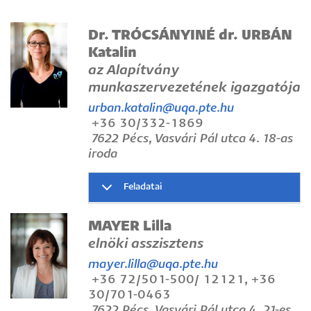
Dr. TRÓCSÁNYINÉ dr. URBÁN
Katalin
az Alapítvány
munkaszervezetének igazgatója
urban.katalin@uqa.pte.hu
+36 30/332-1869
7622 Pécs, Vasvári Pál utca 4. 18-as
iroda
Feladatai
MAYER Lilla
elnöki asszisztens
mayer.lilla@uqa.pte.hu
+36 72/501-500/ 12121, +36
30/701-0463
7622 Pécs, Vasvári Pál utca 4. 21-es