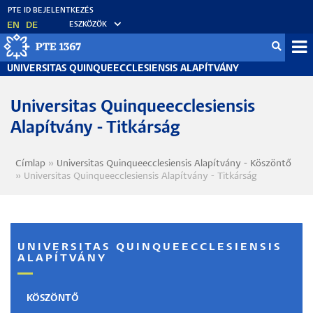
Ugrás
a
EN
DE
ESZKÖZÖK
tartalomra
Mo
UNIVERSITAS QUINQUEECCLESIENSIS ALAPÍTVÁNY
fő
Universitas Quinqueecclesiensis
Alapítvány - Titkárság
Címlap
Universitas Quinqueecclesiensis Alapítvány - Köszöntő
Morzsa
Universitas Quinqueecclesiensis Alapítvány - Titkárság
UNIVERSITAS QUINQUEECCLESIENSIS
ALAPÍTVÁNY
KÖSZÖNTŐ