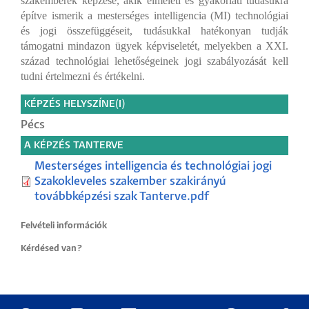
szakemberek képzése, akik elméleti és gyakorlati tudásukra
építve ismerik a mesterséges intelligencia (MI) technológiai
és jogi összefüggéseit, tudásukkal hatékonyan tudják
támogatni mindazon ügyek képviseletét, melyekben a XXI.
század technológiai lehetőségeinek jogi szabályozását kell
tudni értelmezni és értékelni.
KÉPZÉS HELYSZÍNE(I)
Pécs
A KÉPZÉS TANTERVE
Mesterséges intelligencia és technológiai jogi
Szakokleveles szakember szakirányú
továbbképzési szak Tanterve.pdf
Felvételi információk
Kérdésed van?