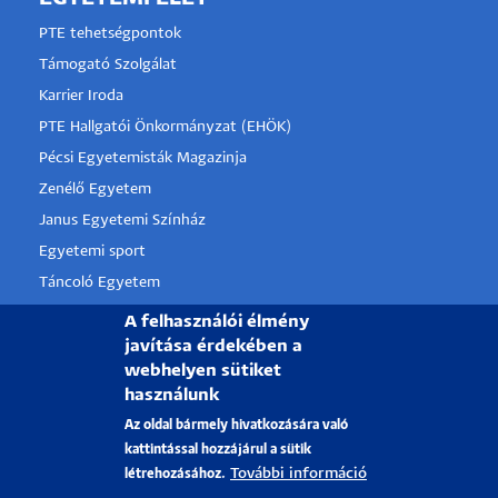
PTE tehetségpontok
Támogató Szolgálat
Karrier Iroda
PTE Hallgatói Önkormányzat (EHÖK)
Pécsi Egyetemisták Magazinja
Zenélő Egyetem
Janus Egyetemi Színház
Egyetemi sport
Táncoló Egyetem
PTE Alumni
A felhasználói élmény
javítása érdekében a
webhelyen sütiket
használunk
PÉCSI TUDOMÁNYEGYETEM
Az oldal bármely hivatkozására való
H-7622 Pécs, Vasvári Pál utca. 4.
kattintással hozzájárul a sütik
További információ
létrehozásához.
Felvételi információk:
iranyapte@pte.hu