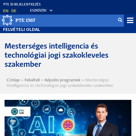
Ugrás
a
EN
DE
ESZKÖZÖK
tartalomra
Fel
FELVÉTELI OLDAL
me
Mesterséges intelligencia és
technológiai jogi szakokleveles
szakember
Címlap
Felvételi
Képzési programok
Mesterséges
Morzsa
intelligencia és technológiai jogi szakokleveles szakember