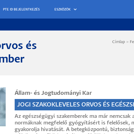
ESZKÖZÖK
Címlap
Fe
orvos és
Morzs
ember
Állam- és Jogtudományi Kar
JOGI SZAKOKLEVELES ORVOS ÉS EGÉSZ
Az egészségügyi szakemberek ma már nemcsak az 
normáknak megfelelő gyógyításért is felelősek,
gyakorolja hivatását. A betegközpontú, biztonságo