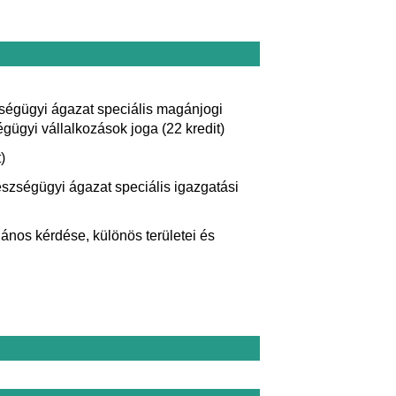
szségügyi ágazat speciális magánjogi
gügyi vállalkozások joga (22 kredit)
)
észségügyi ágazat speciális igazgatási
ános kérdése, különös területei és