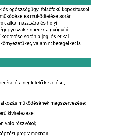
k és egészségügyi felsőfokú képesítéssel
 működése és működtetése során
yok alkalmazására és helyi
zégügyi szakemberek a gyógyító-
ödtetése során a jogi és etikai
örnyezetüket, valamint betegeiket is
smerése és megfelelő kezelése;
állalkozás működésének megszervezése;
rű kivitelezése;
 való részvétel;
bképzési programokban.