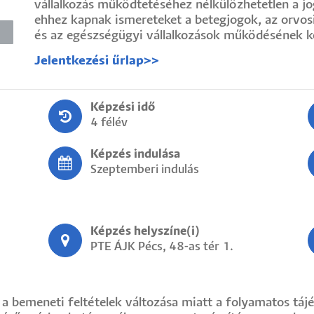
vállalkozás működtetéséhez nélkülözhetetlen a j
ehhez kapnak ismereteket a betegjogok, az orvosi
és az egészségügyi vállalkozások működésének k
Jelentkezési űrlap>>
Képzési idő
4 félév
Képzés indulása
Szeptemberi indulás
Képzés helyszíne(i)
PTE ÁJK Pécs, 48-as tér 1.
 a bemeneti feltételek változása miatt a folyamatos t