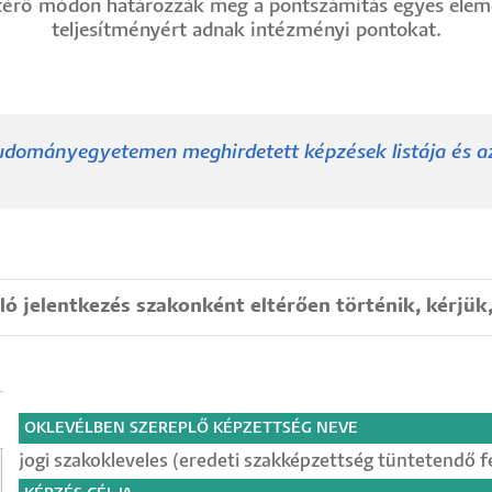
ltérő módon határozzák meg a pontszámítás egyes elem
teljesítményért adnak intézményi pontokat.
 Tudományegyetemen meghirdetett képzések listája és az
ó jelentkezés szakonként eltérően történik, kérjük,
OKLEVÉLBEN SZEREPLŐ KÉPZETTSÉG NEVE
jogi szakokleveles (eredeti szakképzettség tüntetendő fe