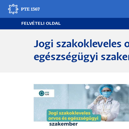
Ugrás
a
tartalomra
FELVÉTELI OLDAL
Egyetemünk
Jogi szakokleveles 
Felvételi információk
egészségügyi szak
Pályaválasztás
Egyetemi élet
Kapcsolat