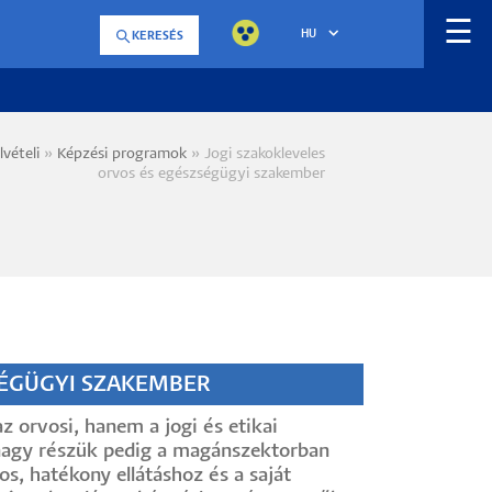
☰
HU
KERESÉS
lvételi
Képzési programok
Jogi szakokleveles
a
orvos és egészségügyi szakember
SÉGÜGYI SZAKEMBER
orvosi, hanem a jogi és etikai
 nagy részük pedig a magánszektorban
s, hatékony ellátáshoz és a saját