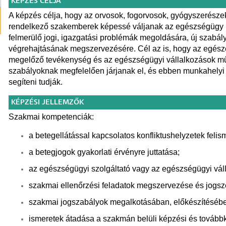
KÉPZÉS CÉLJA
A képzés célja, hogy az orvosok, fogorvosok, gyógyszerésze
rendelkező szakemberek képessé váljanak az egészségügy
felmerülő jogi, igazgatási problémák megoldására, új szabál
végrehajtásának megszervezésére. Cél az is, hogy az egés
megelőző tevékenység és az egészségügyi vállalkozások műk
szabályoknak megfelelően járjanak el, és ebben munkahelyi k
segíteni tudják.
KÉPZÉSI JELLEMZŐK
Szakmai kompetenciák:
a betegellátással kapcsolatos konfliktushelyzetek feli
a betegjogok gyakorlati érvényre juttatása;
az egészségügyi szolgáltató vagy az egészségügyi v
szakmai ellenőrzési feladatok megszervezése és jogsze
szakmai jogszabályok megalkotásában, előkészítésében
ismeretek átadása a szakmán belüli képzési és továb