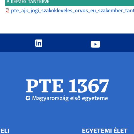
A KÉPZÉS TANTERVE
pte_ajk_jogi_szakokleveles_orvos_eu_szakember_tan
ELI
EGYETEMI ÉLET