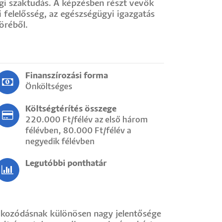
ogi szaktudás. A képzésben részt vevők
 felelősség, az egészségügyi igazgatás
öréből.
Finanszírozási forma
Önköltséges
Költségtérítés összege
220.000 Ft/félév az első három
félévben, 80.000 Ft/félév a
negyedik félévben
Legutóbbi ponthatár
ájékozódásnak különösen nagy jelentősége