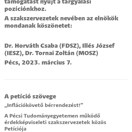
támogatást nyújt a tárgyalási
pozíciónkhoz.
A szakszervezetek nevében az elnökök
mondanak köszönetet:
Dr. Horváth Csaba (FDSZ), Illés József
(IESZ), Dr. Tornai Zoltán (MOSZ)
Pécs, 2023. március 7.
A petíció szövege
„Inflációkövető bérrendezést!”
A Pécsi Tudományegyetemen működő
érdekképviseleti szakszervezetek közös
Petíciója