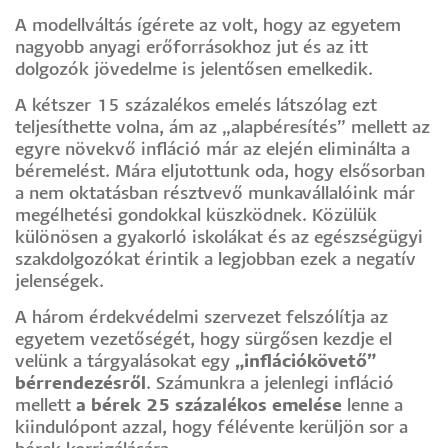
A modellváltás ígérete az volt, hogy az egyetem
nagyobb anyagi erőforrásokhoz jut és az itt
dolgozók jövedelme is jelentősen emelkedik.
A kétszer 15 százalékos emelés látszólag ezt
teljesíthette volna, ám az „alapbéresítés” mellett az
egyre növekvő infláció már az elején eliminálta a
béremelést. Mára eljutottunk oda, hogy elsősorban
a nem oktatásban résztvevő munkavállalóink már
megélhetési gondokkal küszködnek. Közülük
különösen a gyakorló iskolákat és az egészségügyi
szakdolgozókat érintik a legjobban ezek a negatív
jelenségek.
A három érdekvédelmi szervezet felszólítja az
egyetem vezetőségét, hogy sürgősen kezdje el
velünk a tárgyalásokat egy
„inflációkövető”
bérrendezésről
. Számunkra a jelenlegi infláció
mellett
a bérek 25 százalékos emelése
lenne a
kiindulópont azzal, hogy félévente kerüljön sor a