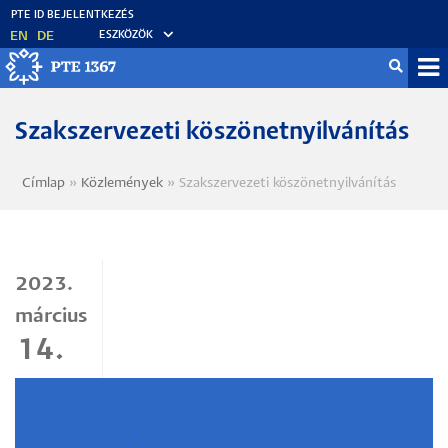
Ugrás
a
EN
DE
ESZKÖZÖK
tartalomra
Mo
fő
Szakszervezeti köszönetnyilvánítás
Címlap
Közlemények
Szakszervezeti köszönetnyilvánítás
Morzsa
2023.
március
14.