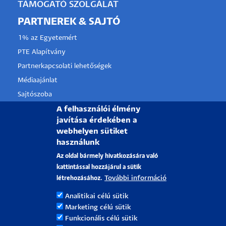
TÁMOGATÓ SZOLGÁLAT
PARTNEREK & SAJTÓ
1% az Egyetemért
PTE Alapítvány
Partnerkapcsolati lehetőségek
Médiaajánlat
Sajtószoba
Pályázati projektek
A felhasználói élmény
javítása érdekében a
HRS4R
webhelyen sütiket
használunk
PÉCSI TUDOMÁNYEGYETEM
Az oldal bármely hivatkozására való
kattintással hozzájárul a sütik
H-7622 Pécs, Vasvári Pál utca. 4.
További információ
létrehozásához.
Tel.:
+36-72/501-500
Analitikai célú sütik
Rektori Kabinet: +36 30/787-2913
Marketing célú sütik
Email:
info@pte.hu
Funkcionális célú sütik