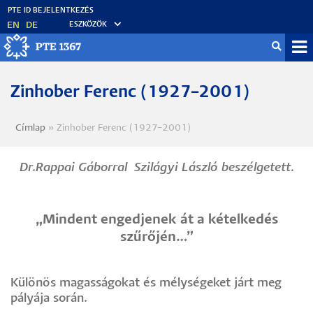
Ugrás
a
EN
DE
ESZKÖZÖK
tartalomra
Mo
fő
Zinhober Ferenc (1927–2001)
Címlap
Zinhober Ferenc (1927–2001)
Morzsa
Dr.Rappai Gáborral Szilágyi László beszélgetett.
„Mindent engedjenek át a kételkedés
szűrőjén…”
Különös magasságokat és mélységeket járt meg
pályája során.