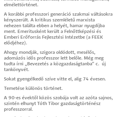
elmélettörténet.
A korábbi professzori generáció szakmai váltásokra
kényszerült. A kritikus szemléletű marxista
nehezen találta ebben a helyét, hamar nyugdíjba
ment. Emeritusként került a Felnőttképzési és
Emberi Erőforrás Fejlesztési Intézetbe (a FEEK
elődjéhez).
Ahogy mondják, szigora oldódott, mesélős,
adomázós idős professzor lett belőle. Még meg
tudta írni „Bevezetés a közgazdaságtanba” c. új
tankönyvét.
Sokat gyengélkedő szíve vitte el, alig 74 évesen.
Temetése különös történet.
A 90-es évektől közös szobája volt az azóta sajnos,
szintén elhunyt Tóth Tibor gazdaságtörténész
professzorral.