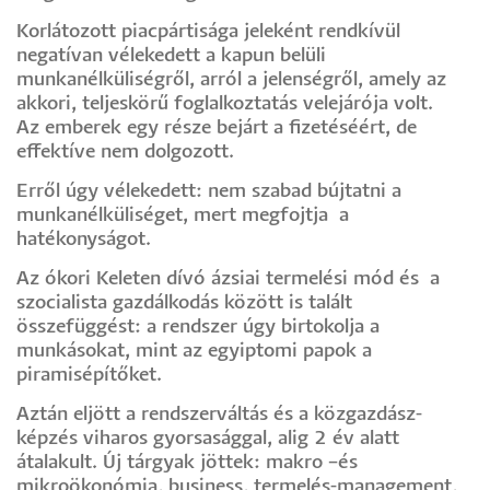
Korlátozott piacpártisága jeleként rendkívül
negatívan vélekedett a kapun belüli
munkanélküliségről, arról a jelenségről, amely az
akkori, teljeskörű foglalkoztatás velejárója volt.
Az emberek egy része bejárt a fizetéséért, de
effektíve nem dolgozott.
Erről úgy vélekedett: nem szabad bújtatni a
munkanélküliséget, mert megfojtja a
hatékonyságot.
Az ókori Keleten dívó ázsiai termelési mód és a
szocialista gazdálkodás között is talált
összefüggést: a rendszer úgy birtokolja a
munkásokat, mint az egyiptomi papok a
piramisépítőket.
Aztán eljött a rendszerváltás és a közgazdász-
képzés viharos gyorsasággal, alig 2 év alatt
átalakult. Új tárgyak jöttek: makro –és
mikroökonómia, business, termelés-management,