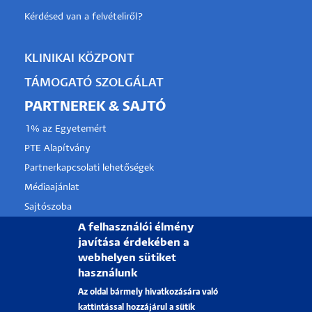
Kérdésed van a felvételiről?
KLINIKAI KÖZPONT
TÁMOGATÓ SZOLGÁLAT
PARTNEREK & SAJTÓ
1% az Egyetemért
PTE Alapítvány
Partnerkapcsolati lehetőségek
Médiaajánlat
Sajtószoba
Pályázati projektek
A felhasználói élmény
javítása érdekében a
HRS4R
webhelyen sütiket
használunk
PÉCSI TUDOMÁNYEGYETEM
Az oldal bármely hivatkozására való
kattintással hozzájárul a sütik
H-7622 Pécs, Vasvári Pál utca. 4.