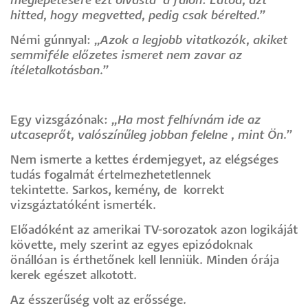
meglepetésére ezt olvasta a falon: Látod, azt
hitted, hogy megvetted, pedig csak bérelted.”
Némi gúnnyal:
„Azok a legjobb vitatkozók, akiket
semmiféle előzetes ismeret nem zavar az
ítéletalkotásban.”
Egy vizsgázónak:
„Ha most felhívnám ide az
utcaseprőt, valószínűleg jobban felelne , mint Ön.”
Nem ismerte a kettes érdemjegyet, az elégséges
tudás fogalmát értelmezhetetlennek
tekintette. Sarkos, kemény, de korrekt
vizsgáztatóként ismerték.
Előadóként az amerikai TV-sorozatok azon logikáját
követte, mely szerint az egyes epizódoknak
önállóan is érthetőnek kell lenniük. Minden órája
kerek egészet alkotott.
Az ésszerűség volt az erőssége.