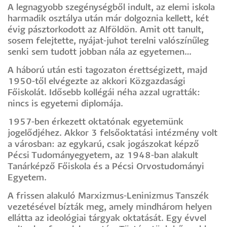
A legnagyobb szegénységből indult, az elemi iskola
harmadik osztálya után már dolgoznia kellett, két
évig pásztorkodott az Alföldön. Amit ott tanult,
sosem felejtette, nyájat-juhot terelni valószínűleg
senki sem tudott jobban nála az egyetemen…
A háború után esti tagozaton érettségizett, majd
1950-től elvégezte az akkori Közgazdasági
Főiskolát. Idősebb kollégái néha azzal ugratták:
nincs is egyetemi diplomája.
1957-ben érkezett oktatónak egyetemünk
jogelődjéhez. Akkor 3 felsőoktatási intézmény volt
a városban: az egykarú, csak jogászokat képző
Pécsi Tudományegyetem, az 1948-ban alakult
Tanárképző Főiskola és a Pécsi Orvostudományi
Egyetem.
A frissen alakuló Marxizmus-Leninizmus Tanszék
vezetésével bízták meg, amely mindhárom helyen
ellátta az ideológiai tárgyak oktatását. Egy évvel