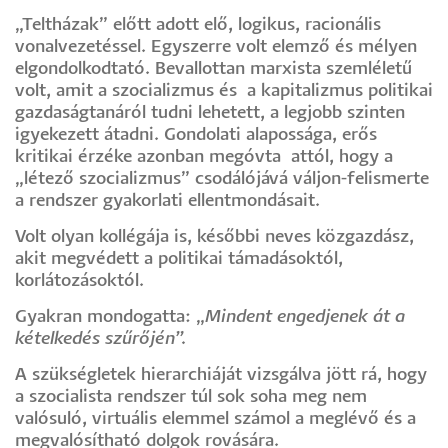
„Teltházak” előtt adott elő, logikus, racionális
vonalvezetéssel. Egyszerre volt elemző és mélyen
elgondolkodtató. Bevallottan marxista szemléletű
volt, amit a szocializmus és a kapitalizmus politikai
gazdaságtanáról tudni lehetett, a legjobb szinten
igyekezett átadni. Gondolati alapossága, erős
kritikai érzéke azonban megóvta attól, hogy a
„létező szocializmus” csodálójává váljon-felismerte
a rendszer gyakorlati ellentmondásait.
Volt olyan kollégája is, későbbi neves közgazdász,
akit megvédett a politikai támadásoktól,
korlátozásoktól.
Gyakran mondogatta: „
Mindent engedjenek át a
kételkedés szűrőjén”.
A szükségletek hierarchiáját vizsgálva jött rá, hogy
a szocialista rendszer túl sok soha meg nem
valósuló, virtuális elemmel számol a meglévő és a
megvalósítható dolgok rovására.