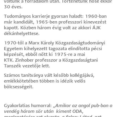
voltunk a forradalom után. Történetünk hőse ekkor
30 éves.
Tudományos karrierje gyorsan haladt: 1960-ban
már kandidált, 1965-ben professzori kinevezést
kapott. Közben három évig volt az akkori ÁJK
dékánhelyettese.
1970-től a Marx Károly Közgazdaságtudományi
Egyetem kihelyezett tagozata elindította pécsi
képzését, ebből nőtt ki 1975-re a mai
KTK. Zinhober professzor a Közgazdaságtani
Tanszék vezetője lett.
Számos tanítványa vált később kollégájává,
emlékkötetében többen is idézik velős
bölcsességeit.
Gyakorlatias humorral:
„Amikor az angol pub-ban a
vendég három sör után kiment ODA,