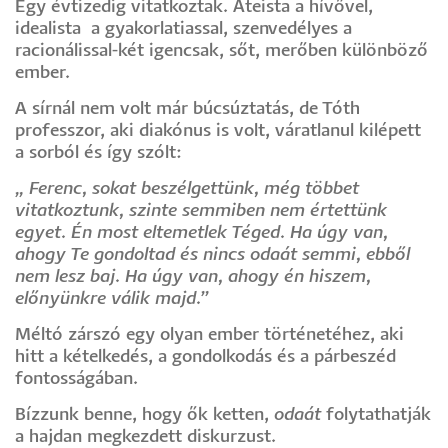
Egy évtizedig vitatkoztak. Ateista a hívővel,
idealista a gyakorlatiassal, szenvedélyes a
racionálissal-két igencsak, sőt, merőben különböző
ember.
A sírnál nem volt már búcsúztatás, de Tóth
professzor, aki diakónus is volt, váratlanul kilépett
a sorból és így szólt:
„ Ferenc, sokat beszélgettünk, még többet
vitatkoztunk, szinte semmiben nem értettünk
egyet. Én most eltemetlek Téged. Ha úgy van,
ahogy Te gondoltad és nincs odaát semmi, ebből
nem lesz baj. Ha úgy van, ahogy én hiszem,
előnyünkre válik majd.”
Méltó zárszó egy olyan ember történetéhez, aki
hitt a kételkedés, a gondolkodás és a párbeszéd
fontosságában.
Bízzunk benne, hogy ők ketten,
odaát
folytathatják
a hajdan megkezdett diskurzust.