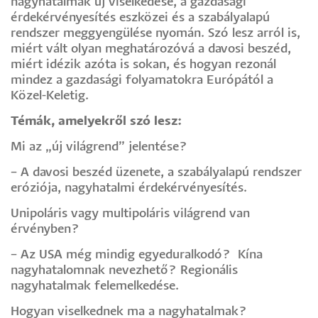
nagyhatalmak új viselkedése, a gazdasági
érdekérvényesítés eszközei és a szabályalapú
rendszer meggyengülése nyomán. Szó lesz arról is,
miért vált olyan meghatározóvá a davosi beszéd,
miért idézik azóta is sokan, és hogyan rezonál
mindez a gazdasági folyamatokra Európától a
Közel-Keletig.
Témák, amelyekről szó lesz:
Mi az „új világrend” jelentése?
– A davosi beszéd üzenete, a szabályalapú rendszer
eróziója, nagyhatalmi érdekérvényesítés.
Unipoláris vagy multipoláris világrend van
érvényben?
– Az USA még mindig egyeduralkodó? Kína
nagyhatalomnak nevezhető? Regionális
nagyhatalmak felemelkedése.
Hogyan viselkednek ma a nagyhatalmak?