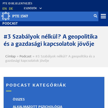
Ugrás
a
EN
DE
ESZKÖZÖK
tartalomra
Mo
PODCAST
fő
#3 Szabályok nélkül? A geopolitika
és a gazdasági kapcsolatok jövője
Címlap
Podcast
#3 Szabályok nélkül? A geopolitika és a
Morzsa
gazdasági kapcsolatok jövője
PODCAST KATEGÓRIÁK
ÖSSZES
ALKALMAZOTT PSZICHOLÓGIA