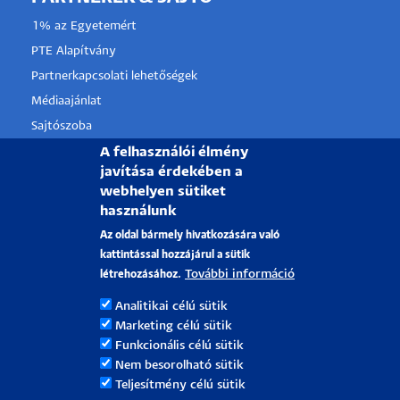
1% az Egyetemért
PTE Alapítvány
Partnerkapcsolati lehetőségek
Médiaajánlat
Sajtószoba
A felhasználói élmény
Pályázati projektek
javítása érdekében a
HRS4R
webhelyen sütiket
használunk
PÉCSI TUDOMÁNYEGYETEM
Az oldal bármely hivatkozására való
kattintással hozzájárul a sütik
H-7622 Pécs, Vasvári Pál utca. 4.
További információ
létrehozásához.
Tel.:
+36-72/501-500
Analitikai célú sütik
Rektori Kabinet: +36 30/787-2913
Marketing célú sütik
Email:
info@pte.hu
Funkcionális célú sütik
Nem besorolható sütik
Teljesítmény célú sütik