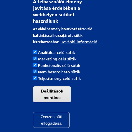
A felhasználói élmény
javítása érdekében a
KLINIKAI KÖZPONT
webhelyen sütiket
használunk
TÁMOGATÓ SZOLGÁLAT
Az oldal bármely hivatkozására való
PARTNEREK & SAJTÓ
kattintással hozzájárul a sütik
További információ
létrehozásához.
1% az Egyetemért
PTE Alapítvány
Analitikai célú sütik
Partnerkapcsolati lehetőségek
Marketing célú sütik
Funkcionális célú sütik
Médiaajánlat
Nem besorolható sütik
Sajtószoba
Teljesítmény célú sütik
Pályázati projektek
Beállítások
HRS4R
mentése
PÉCSI TUDOMÁNYEGYETEM
Összes süti
Withdraw cons
H-7622 Pécs, Vasvári Pál utca. 4.
elfogadása
Tel.:
+36-72/501-500