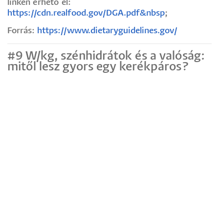
linken érhető el:
https://cdn.realfood.gov/DGA.pdf&nbsp
;
Forrás:
https://www.dietaryguidelines.gov/
#9 W/kg, szénhidrátok és a valóság:
mitől lesz gyors egy kerékpáros?