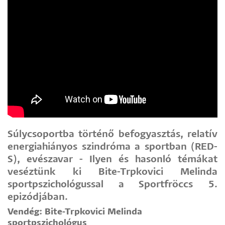
Súlycsoportba történő befogyasztás, relatív
energiahiányos szindróma a sportban (RED-
S), evészavar - Ilyen és hasonló témákat
veséztünk ki Bite-Trpkovici Melinda
sportpszichológussal a Sportfröccs 5.
epizódjában.
Vendég: Bite-Trpkovici Melinda
sportpszichológus