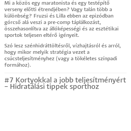
Mi a közös egy maratonista és egy testépítő
verseny előtti étrendjében? Vagy talán több a
különbség? Fruzsi és Lilla ebben az epizódban
górcső alá veszi a pre-comp táplálkozást,
összehasonlítva az állóképességi és az esztétikai
sportok teljesen eltérő igényeit.
Szó lesz szénhidráttöltésről, vízhajtásról és arról,
hogy mikor melyik stratégia vezet a
csúcsteljesítményhez (vagy a tökéletes színpadi
formához).
#7 Kortyokkal a jobb teljesítményért
– Hidratálási tippek sporthoz