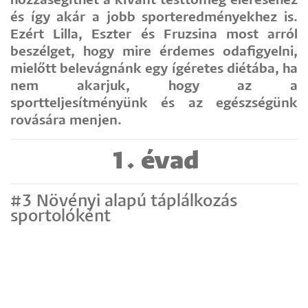
hozzásegíthet a kívánt testtömeg eléréséhez
és így akár a jobb sporteredményekhez is.
Ezért Lilla, Eszter és Fruzsina most arról
beszélget, hogy mire érdemes odafigyelni,
mielőtt belevágnánk egy ígéretes diétába, ha
nem akarjuk, hogy az a
sportteljesítményünk és az egészségünk
rovására menjen.
1. évad
#3 Növényi alapú táplálkozás
sportolóként