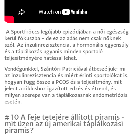
A Sportfröccs legújabb epizódjában a női egészség
kerül fókuszba – de ez az adás nem csak nőknek
szól. Az inzulinrezisztencia, a hormonális egyensúly
és a táplálkozás ugyanis minden sportoló
teljesítményére hatással lehet.
Vendégünkkel, Szántóri Patriciával átbeszéljük: mi
az inzulinrezisztencia és miért érinti sportolókat is,
hogyan függ össze a PCOS és a teljesítmény, mit
jelent a ciklushoz igazított edzés és étrend, és
milyen szerepe van a táplálkozásnak endometriózis
esetén.
#10 A feje tetejére állított piramis -
mit üzen az új amerikai táplálkozási
piramis?