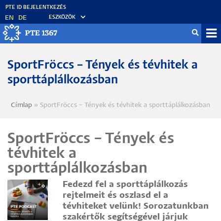
Ugrás
a
EN
DE
ESZKÖZÖK
tartalomra
Mo
fő
SportFröccs – Tények és tévhitek a
sporttáplálkozásban
Címlap
SportFröccs – Tények és tévhitek a sporttáplálkozásban
Morzsa
SportFröccs – Tények és
tévhitek a
sporttáplálkozásban
Fedezd fel a sporttáplálkozás
rejtelmeit és oszlasd el a
tévhiteket velünk! Sorozatunkban
szakértők segítségével járjuk