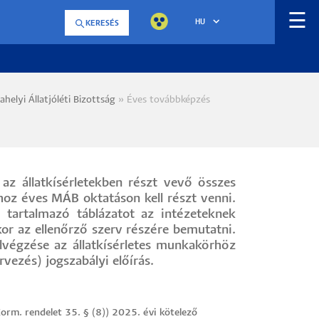
☰
HU
KERESÉS
helyi Állatjóléti Bizottság
Éves továbbképzés
a
az állatkísérletekben részt vevő összes
oz éves MÁB oktatáson kell részt venni.
t tartalmazó táblázatot az intézeteknek
or az ellenőrző szerv részére bemutatni.
lvégzése az állatkísérletes munkakörhöz
rvezés) jogszabályi előírás.
Korm. rendelet 35. § (8)) 2025. évi kötelező