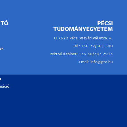
JTÓ
PÉCSI
TUDOMÁNYEGYETEM
H-7622 Pécs, Vasvári Pál utca. 4.
Tel.:
+36-72/501-500
ek
Rektori Kabinet: +36 30/787-2913
Email:
info@pte.hu
k
máció