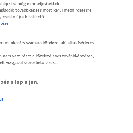
bképzést még nem teljesítették.
 második továbbképzés most kerül meghirdetésre.
 esetén újra kitölthető.
ltése
n munkatárs számára kötelező, aki állatkísérletes
n nem vesz részt a kötelező éves továbbképzésen,
elt vizsgával szerezhető vissza.
és a lap alján.
df