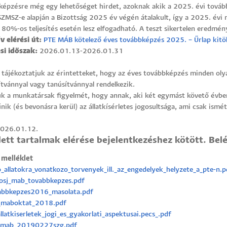
képzésre még egy lehetőséget hirdet, azoknak akik a 2025. évi továb
SZMSZ-e alapján a Bizottság 2025 év végén átalakult, így a 2025. évi
 80%-os teljesítés esetén lesz elfogadható. A teszt sikertelen eredmény
v elérési út:
PTE MÁB kötelező éves továbbképzés 2025. – Űrlap kitö
ési időszak:
2026.01.13-2026.01.31
tájékoztatjuk az érintetteket, hogy az éves továbbképzés minden olya
tvánnyal vagy tanúsítvánnyal rendelkezik.
juk a munkatársak figyelmét, hogy annak, aki két egymást követő évbe
ik (és bevonásra kerül) az állatkísérletes jogosultsága, ami csak ismét
2026.01.12.
ett tartalmak elérése bejelentkezéshez kötött. Belép
 melléklet
_allatokra_vonatkozo_torvenyek_ill._az_engedelyek_helyzete_a_pte-n.p
tosj_mab_tovabbkepzes.pdf
abbkepzes2016_masolata.pdf
_maboktat_2018.pdf
llatkiserletek_jogi_es_gyakorlati_aspektusai.pecs_.pdf
-mab_20190227szg.pdf