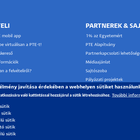
ELI
PARTNEREK & SA
E mobil app
1% az Egyetemért
e virtuálisan a PTE-t!
PTE Alapítvány
kereső
Partnerkapcsolati lehetőség
nformációk
Médiaajánlat
n a felvételiről?
Sajtószoba
Pályázati projektek
 élmény javítása érdekében a webhelyen sütiket használun
HRS4R
I KÖZPONT
További infor
vatkozására való kattintással hozzájárul a sütik létrehozásához.
TÓ SZOLGÁLAT
 sütik
 sütik
lú sütik
tó sütik
élú sütik