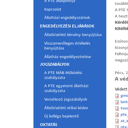
A PTE álláspontja
tovább
Hallgatók
Kapcsolat
A PTE 
A teszt
Állatházi engedélyszámok
Kérdőí
Alumni
ENGEDÉLYEZÉSI ELJÁRÁSOK
Kitölt
Állatkísérleti kérvény benyújtása
Felvételizők
Ezúton 
Visszamenőleges értékelés
bizonyí
benyújtása
Felhív
Állatház engedélyeztetése
megszűn
JOGSZABÁLYOK
A PTE MÁB Működési
Pécs, 
szabályzata
A véd
A PTE egyetemi állatházi
Védett
szabályzata
gmo
Vonatkozó jogszabályok
lan
Állatkísérleti etikai kódex
tov
pte
Új kolléga bejelentő
az_a
OKTATÁS
pte