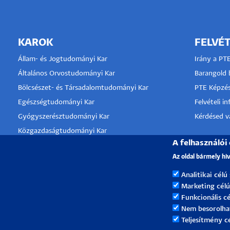
KAROK
FELVÉT
Állam- és Jogtudományi Kar
Irány a PT
Általános Orvostudományi Kar
Barangold b
Bölcsészet- és Társadalomtudományi Kar
PTE Képzés
Egészségtudományi Kar
Felvételi i
Gyógyszerésztudományi Kar
Kérdésed va
Közgazdaságtudományi Kar
A felhasználói
Kultúratudományi, Pedagógusképző és
KLINIKA
Vidékfejlesztési Kar
Az oldal bármely hi
TÁMOGA
Műszaki és Informatikai Kar
Analitikai célú
Művészeti Kar
Marketing célú
Természettudományi Kar
Funkcionális cé
Nem besorolha
Teljesítmény c