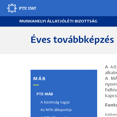
Ugrás
a
tartalomra
MUNKAHELYI ÁLLATJÓLÉTI BIZOTTSÁG
Egyetemünk
Éves továbbképzés
Oktatás
Kutatás
A 40/
Gyógyítás
alkal
A MÁB
MÁB
Egyetemi élet
nyomt
Felhí
PTE-MÁB
kapcs
Adminisztráció
A bizottság tagjai
Fonto
Az MTA álláspontja
Munkatársak
Ezúton 