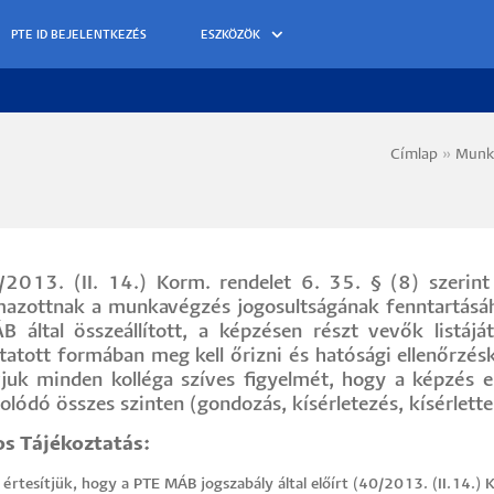
ESZKÖZÖK
Címlap
Munka
Morzs
2013. (II. 14.) Korm. rendelet 6. 35. § (8) szerint 
mazottnak a munkavégzés jogosultságának fenntartásáh
 által összeállított, a képzésen részt vevők listájá
atott formában meg kell őrizni és hatósági ellenőrzésk
vjuk minden kolléga szíves figyelmét, hogy a képzés e
olódó összes szinten (gondozás, kísérletezés, kísérlette
s Tájékoztatás:
értesítjük, hogy a PTE MÁB jogszabály által előírt (40/2013. (II.14.) 