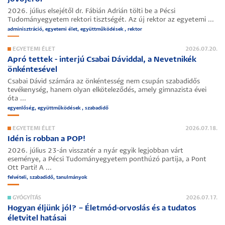
2026. július elsejétől dr. Fábián Adrián tölti be a Pécsi
Tudományegyetem rektori tisztségét. Az új rektor az egyetemi ...
adminisztráció, egyetemi élet, együttműködések , rektor
EGYETEMI ÉLET
2026.07.20.
Apró tettek - interjú Csabai Dáviddal, a Nevetnikék
önkéntesével
Csabai Dávid számára az önkéntesség nem csupán szabadidős
tevékenység, hanem olyan elköteleződés, amely gimnazista évei
óta ...
egyenlőség, együttműködések , szabadidő
EGYETEMI ÉLET
2026.07.18.
Idén is robban a POP!
2026. július 23-án visszatér a nyár egyik legjobban várt
eseménye, a Pécsi Tudományegyetem ponthúzó partija, a
Pont
Ott Parti
! A ...
felvételi, szabadidő, tanulmányok
GYÓGYÍTÁS
2026.07.17.
Hogyan éljünk jól? – Életmód-orvoslás és a tudatos
életvitel hatásai