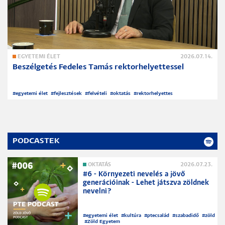
EGYETEMI ÉLET
2026.07.14.
Beszélgetés Fedeles Tamás rektorhelyettessel
#
egyetemi élet
#
fejlesztések
#
felvételi
#
oktatás
#
rektorhelyettes
PODCASTEK
OKTATÁS
2026.07.23.
#6 - Környezeti nevelés a jövő
generációinak - Lehet játszva zöldnek
nevelni?
#
egyetemi élet
#
kultúra
#
ptecsalád
#
szabadidő
#
zöld
#
Zöld Egyetem