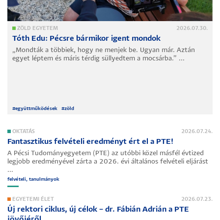
ZÖLD EGYETEM
2026.07.30.
Tóth Edu: Pécsre bármikor igent mondok
„Mondták a többiek, hogy ne menjek be. Ugyan már. Aztán
egyet léptem és máris térdig süllyedtem a mocsárba.” ...
#
együttműködések
#
zöld
OKTATÁS
2026.07.24.
Fantasztikus felvételi eredményt ért el a PTE!
A Pécsi Tudományegyetem (PTE) az utóbbi közel másfél évtized
legjobb eredményével zárta a 2026. évi általános felvételi eljárást
...
felvételi, tanulmányok
EGYETEMI ÉLET
2026.07.23.
Új rektori ciklus, új célok – dr. Fábián Adrián a PTE
jövőjéről