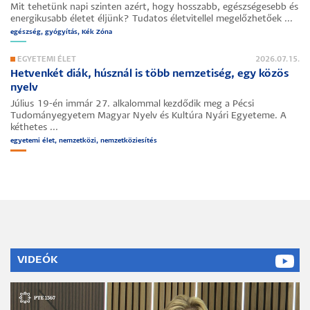
Mit tehetünk napi szinten azért, hogy hosszabb, egészségesebb és
energikusabb életet éljünk? Tudatos életvitellel megelőzhetőek ...
egészség, gyógyítás, Kék Zóna
EGYETEMI ÉLET
2026.07.15.
Hetvenkét diák, húsznál is több nemzetiség, egy közös
nyelv
Július 19-én immár 27. alkalommal kezdődik meg a Pécsi
Tudományegyetem Magyar Nyelv és Kultúra Nyári Egyeteme. A
kéthetes ...
egyetemi élet, nemzetközi, nemzetköziesítés
VIDEÓK