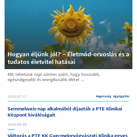
Hogyan éljünk jól? – Életmód-orvoslás és a
tudatos életvitel hatásai
Mit tehetünk napi szinten azért, hogy hosszabb,
egészségesebb és energikusabb életet ...
#
egészség
#
gyógyítás
2026.07.17.
Semmelweis-nap alkalmából díjazták a PTE Klinikai
Központ kiválóságait
2026.06.30.
Változás a PTE KK Gyermekgyógyászati Klinika egyes