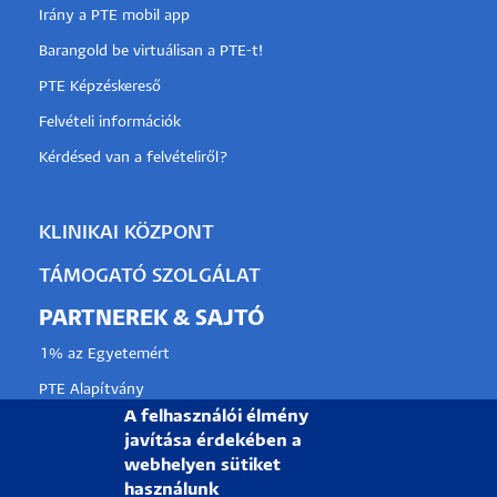
Irány a PTE mobil app
Barangold be virtuálisan a PTE-t!
PTE Képzéskereső
Felvételi információk
Kérdésed van a felvételiről?
KLINIKAI KÖZPONT
TÁMOGATÓ SZOLGÁLAT
PARTNEREK & SAJTÓ
1% az Egyetemért
PTE Alapítvány
A felhasználói élmény
Partnerkapcsolati lehetőségek
javítása érdekében a
Médiaajánlat
webhelyen sütiket
használunk
Sajtószoba