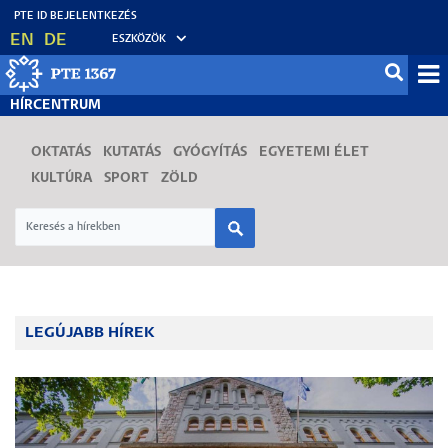
Ugrás
EN
DE
ESZKÖZÖK
a
tartalomra
Mo
HÍRCENTRUM
fő
OKTATÁS
KUTATÁS
GYÓGYÍTÁS
EGYETEMI ÉLET
KULTÚRA
SPORT
ZÖLD
LEGÚJABB HÍREK