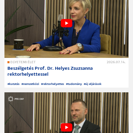
EGYETEMI ÉLET
2026.07.14.
Beszélgetés Prof. Dr. Helyes Zsuzsanna
rektorhelyettessel
#
kutatás
#
nemzetközi
#
rektorhelyettes
#
tudomány
#
új eljárások