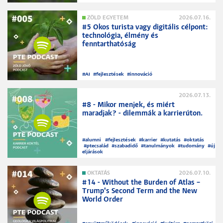
ZÖLD EGYETEM
2026.07.16.
#5 Okos turista vagy digitális célpont:
technológia, élmény és
fenntarthatóság
#
AI
#
fejlesztések
#
innováció
2026.07.13.
#8 - Mikor menjek, és miért
maradjak? - dilemmák a karrierúton.
#
alumni
#
fejlesztések
#
karrier
#
kutatás
#
oktatás
#
ptecsalád
#
szabadidő
#
tanulmányok
#
tudomány
#
új
eljárások
OKTATÁS
2026.07.10.
#14 - Without the Burden of Atlas –
Trump's Second Term and the New
World Order