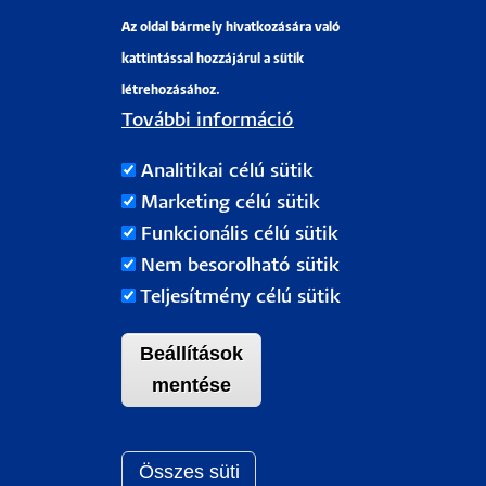
Az oldal bármely hivatkozására való
Pályázati projektek
kattintással hozzájárul a sütik
HRS4R
létrehozásához.
További információ
PÉCSI TUDOMÁNYEGYETEM
Analitikai célú sütik
H-7622 Pécs, Vasvári Pál utca. 4.
Marketing célú sütik
Tel.:
+36-72/501-500
Funkcionális célú sütik
Rektori Kabinet: +36 30/787-2913
Nem besorolható sütik
Email:
info@pte.hu
Teljesítmény célú sütik
Beállítások
mentése
Összes süti
Withdraw c