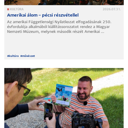
KULTÚRA
2026.07.31.
Amerikai álom – pécsi részvétellel
Az amerikai Függetlenségi Nyilatkozat elfogadásának 250.
évfordulója alkalmából kiállítássorozatot rendez a Magyar
Nemzeti Múzeum, melynek második részét Amerikai ...
#
kultúra
#
művészet