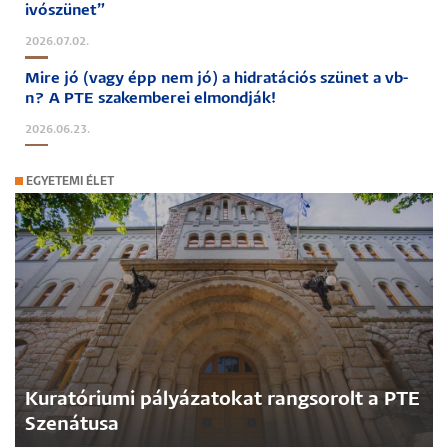
ivószünet”
2026.07.02.
Mire jó (vagy épp nem jó) a hidratációs szünet a vb-
n? A PTE szakemberei elmondják!
2026.06.23.
EGYETEMI ÉLET
Kuratóriumi pályázatokat rangsorolt a PTE
Szenátusa