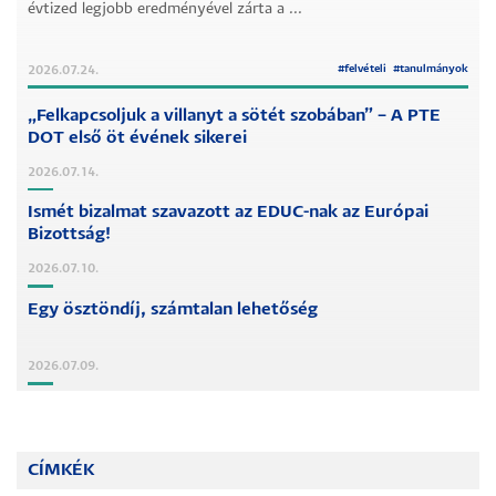
évtized legjobb eredményével zárta a ...
#
felvételi
#
tanulmányok
2026.07.24.
„Felkapcsoljuk a villanyt a sötét szobában” – A PTE
DOT első öt évének sikerei
2026.07.14.
Ismét bizalmat szavazott az EDUC-nak az Európai
Bizottság!
2026.07.10.
Egy ösztöndíj, számtalan lehetőség
2026.07.09.
CÍMKÉK