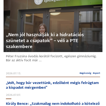
„Nem jól használják ki a hidratációs
szünetet a csapatok” – véli a PTE
szakembere
Péter Fruzsina óvodás korától focizott, egészen gimnáziumig.
Bár az aktív focit már ...
#
egészség
#
sport
2026.07.13.
„Volt, hogy bár vezettünk, edzőként mégis felrúgtam
a kispadot mérgemben”
2026.07.07.
Király Bence: „Szakmailag nem indokolható a kötelező