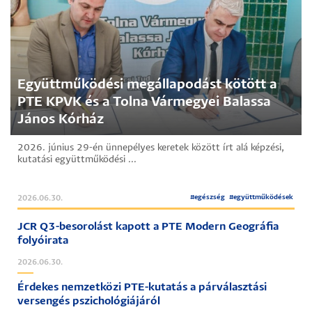
Együttműködési megállapodást kötött a
PTE KPVK és a Tolna Vármegyei Balassa
János Kórház
2026. június 29-én ünnepélyes keretek között írt alá képzési,
kutatási együttműködési ...
#
egészség
#
együttműködések
2026.06.30.
JCR Q3-besorolást kapott a PTE Modern Geográfia
folyóirata
2026.06.30.
Érdekes nemzetközi PTE-kutatás a párválasztási
versengés pszichológiájáról