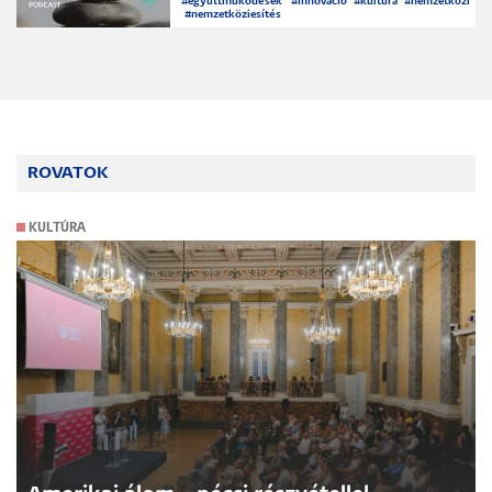
#
együttműködések
#
innováció
#
kultúra
#
nemzetközi
#
nemzetköziesítés
ROVATOK
KULTÚRA