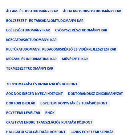
ÁLLAM- ÉS JOGTUDOMÁNYI KAR
ÁLTALÁNOS ORVOSTUDOMÁNYI KAR
BÖLCSÉSZET- ÉS TÁRSADALOMTUDOMÁNYI KAR
EGÉSZSÉGTUDOMÁNYI KAR
GYÓGYSZERÉSZTUDOMÁNYI KAR
KÖZGAZDASÁGTUDOMÁNYI KAR
KULTÚRATUDOMÁNYI, PEDAGÓGUSKÉPZŐ ÉS VIDÉKFEJLESZTÉSI KAR
MŰSZAKI ÉS INFORMATIKAI KAR
MŰVÉSZETI KAR
TERMÉSZETTUDOMÁNYI KAR
3D NYOMTATÁSI ÉS VIZUALIZÁCIÓS KÖZPONT
ÁOK NOK IDEGEN NYELVI KÖZPONT
DOKTORANDUSZ ÖNKORMÁNYZAT
DOKTORI ISKOLÁK
EGYETEMI KÖNYVTÁR ÉS TUDÁSKÖZPONT
EGYETEMI LEVÉLTÁR
EHÖK
GRASTYÁN ENDRE TRANSZLÁCIÓS KUTATÁSI KÖZPONT
HALLGATÓI SZOLGÁLTATÁSI KÖZPONT
JANUS EGYETEMI SZÍNHÁZ