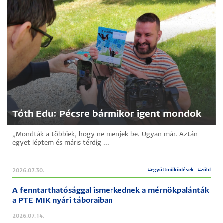
Tóth Edu: Pécsre bármikor igent mondok
„Mondták a többiek, hogy ne menjek be. Ugyan már. Aztán
egyet léptem és máris térdig ...
#
együttműködések
#
zöld
2026.07.30.
A fenntarthatósággal ismerkednek a mérnökpalánták
a PTE MIK nyári táboraiban
2026.07.14.