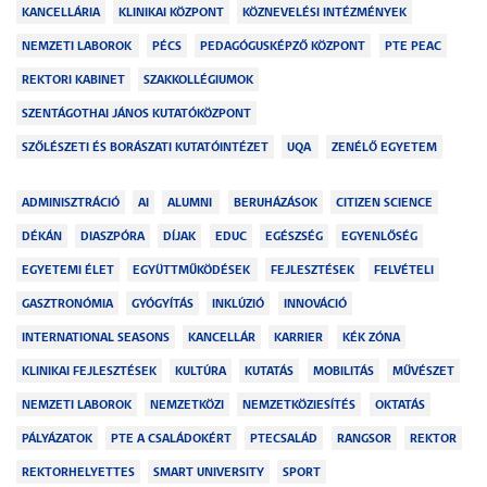
KANCELLÁRIA
KLINIKAI KÖZPONT
KÖZNEVELÉSI INTÉZMÉNYEK
NEMZETI LABOROK
PÉCS
PEDAGÓGUSKÉPZŐ KÖZPONT
PTE PEAC
REKTORI KABINET
SZAKKOLLÉGIUMOK
SZENTÁGOTHAI JÁNOS KUTATÓKÖZPONT
SZŐLÉSZETI ÉS BORÁSZATI KUTATÓINTÉZET
UQA
ZENÉLŐ EGYETEM
ADMINISZTRÁCIÓ
AI
ALUMNI
BERUHÁZÁSOK
CITIZEN SCIENCE
DÉKÁN
DIASZPÓRA
DÍJAK
EDUC
EGÉSZSÉG
EGYENLŐSÉG
EGYETEMI ÉLET
EGYÜTTMŰKÖDÉSEK
FEJLESZTÉSEK
FELVÉTELI
GASZTRONÓMIA
GYÓGYÍTÁS
INKLÚZIÓ
INNOVÁCIÓ
INTERNATIONAL SEASONS
KANCELLÁR
KARRIER
KÉK ZÓNA
KLINIKAI FEJLESZTÉSEK
KULTÚRA
KUTATÁS
MOBILITÁS
MŰVÉSZET
NEMZETI LABOROK
NEMZETKÖZI
NEMZETKÖZIESÍTÉS
OKTATÁS
PÁLYÁZATOK
PTE A CSALÁDOKÉRT
PTECSALÁD
RANGSOR
REKTOR
REKTORHELYETTES
SMART UNIVERSITY
SPORT