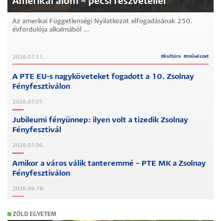
Amerikai álom – pécsi részvétellel
Az amerikai Függetlenségi Nyilatkozat elfogadásának 250.
évfordulója alkalmából ...
#
kultúra
#
művészet
2026.07.31.
A PTE EU-s nagyköveteket fogadott a 10. Zsolnay
Fényfesztiválon
2026.07.07.
Jubileumi fényünnep: ilyen volt a tizedik Zsolnay
Fényfesztivál
2026.07.06.
Amikor a város válik tanteremmé – PTE MK a Zsolnay
Fényfesztiválon
2026.06.18.
ZÖLD EGYETEM