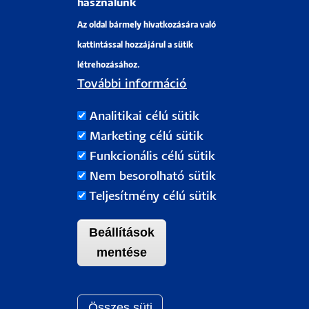
használunk
Sajtószoba
Az oldal bármely hivatkozására való
Pályázati projektek
kattintással hozzájárul a sütik
HRS4R
létrehozásához.
További információ
PÉCSI TUDOMÁNYEGYETEM
Analitikai célú sütik
H-7622 Pécs, Vasvári Pál utca. 4.
Marketing célú sütik
Tel.:
+36-72/501-500
Funkcionális célú sütik
Rektori Kabinet: +36 30/787-2913
Nem besorolható sütik
Email:
info@pte.hu
Teljesítmény célú sütik
Beállítások
mentése
Összes süti
Withdraw c