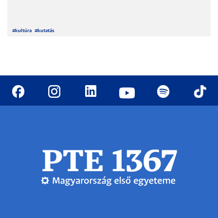
#
kultúra
#
kutatás