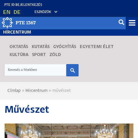
Ugrás
EN
DE
ESZKÖZÖK
a
tartalomra
Mo
HÍRCENTRUM
fő
OKTATÁS
KUTATÁS
GYÓGYÍTÁS
EGYETEMI ÉLET
KULTÚRA
SPORT
ZÖLD
Címlap
Hírcentrum
művészet
Morzsa
Művészet