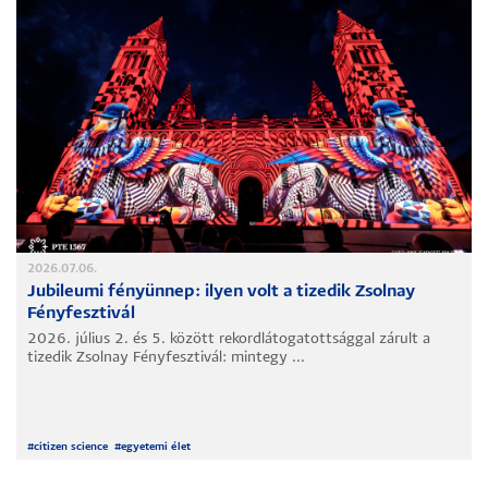
2026.07.06.
Jubileumi fényünnep: ilyen volt a tizedik Zsolnay
Fényfesztivál
2026. július 2. és 5. között rekordlátogatottsággal zárult a
tizedik Zsolnay Fényfesztivál: mintegy ...
#
citizen science
#
egyetemi élet