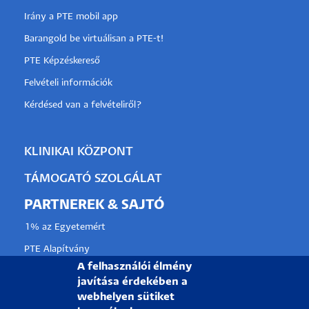
Irány a PTE mobil app
Barangold be virtuálisan a PTE-t!
PTE Képzéskereső
Felvételi információk
Kérdésed van a felvételiről?
KLINIKAI KÖZPONT
TÁMOGATÓ SZOLGÁLAT
PARTNEREK & SAJTÓ
1% az Egyetemért
PTE Alapítvány
A felhasználói élmény
Partnerkapcsolati lehetőségek
javítása érdekében a
Médiaajánlat
webhelyen sütiket