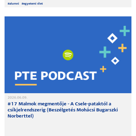
#
alumni
#
egyetemi élet
2026.06.09.
#17 Malmok megmentője - A Csele-pataktól a
csíkjelrendszerig (Beszélgetés Mohácsi Bugarszki
Norberttel)