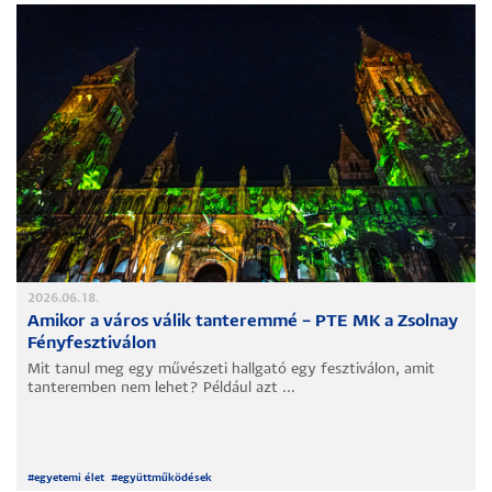
2026.06.18.
Amikor a város válik tanteremmé – PTE MK a Zsolnay
Fényfesztiválon
Mit tanul meg egy művészeti hallgató egy fesztiválon, amit
tanteremben nem lehet? Például azt ...
#
egyetemi élet
#
együttműködések