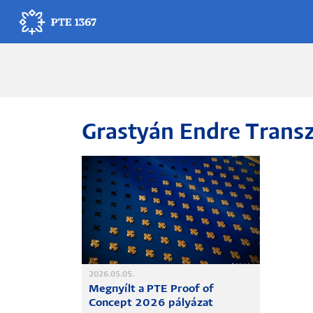
Ugrás
a
tartalomra
Egyetemünk
Oktatás
Grastyán Endre Transz
Kutatás
Gyógyítás
Egyetemi élet
Adminisztráció
2026.05.05.
Megnyílt a PTE Proof of
Munkatársak
Concept 2026 pályázat