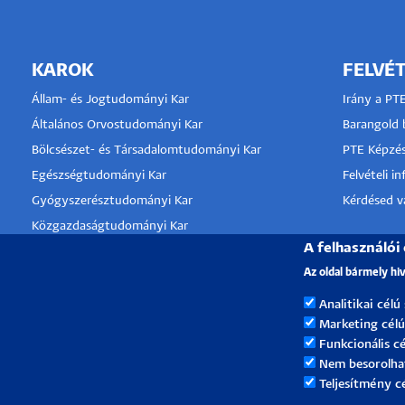
KAROK
FELVÉT
Állam- és Jogtudományi Kar
Irány a PT
Általános Orvostudományi Kar
Barangold b
Bölcsészet- és Társadalomtudományi Kar
PTE Képzés
Egészségtudományi Kar
Felvételi i
Gyógyszerésztudományi Kar
Kérdésed va
Közgazdaságtudományi Kar
A felhasználói
Kultúratudományi, Pedagógusképző és
KLINIKA
Vidékfejlesztési Kar
Az oldal bármely hi
TÁMOGA
Műszaki és Informatikai Kar
Analitikai célú
Művészeti Kar
Marketing célú
Természettudományi Kar
Funkcionális cé
Nem besorolha
Teljesítmény c