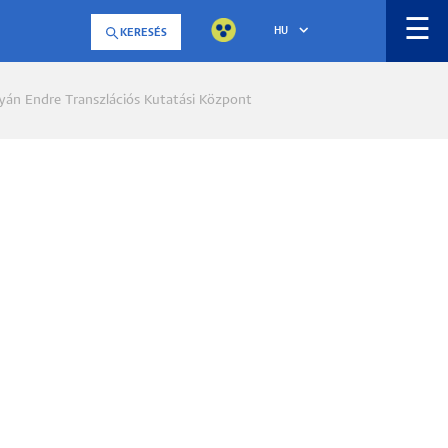
☰
HU
KERESÉS
yán Endre Transzlációs Kutatási Központ
a