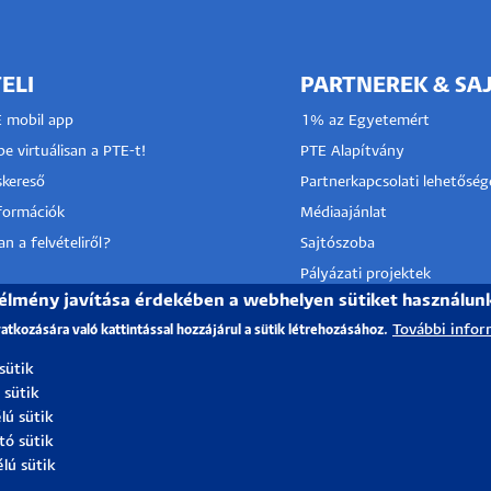
ELI
PARTNEREK & SA
E mobil app
1% az Egyetemért
e virtuálisan a PTE-t!
PTE Alapítvány
kereső
Partnerkapcsolati lehetőség
nformációk
Médiaajánlat
n a felvételiről?
Sajtószoba
Pályázati projektek
 élmény javítása érdekében a webhelyen sütiket használun
HRS4R
I KÖZPONT
További infor
vatkozására való kattintással hozzájárul a sütik létrehozásához.
TÓ SZOLGÁLAT
 sütik
 sütik
lú sütik
tó sütik
élú sütik