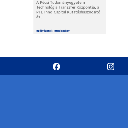
A Pécsi Tudományegyetem
Technológia Transzfer Központja, a
Hallgatók
PTE Inno-Capital Kutatáshasznosító
és ...
Alumni
#
pályázatok
#
tudomány
Felvételizők