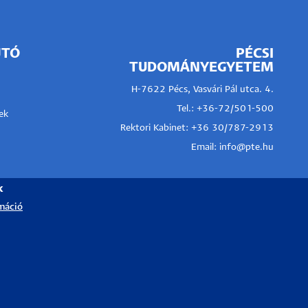
JTÓ
PÉCSI
TUDOMÁNYEGYETEM
H-7622 Pécs, Vasvári Pál utca. 4.
Tel.:
+36-72/501-500
ek
Rektori Kabinet: +36 30/787-2913
Email:
info@pte.hu
k
máció