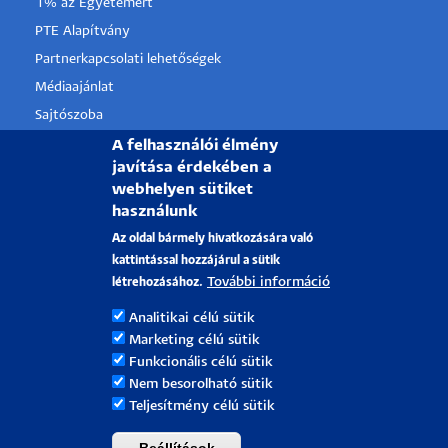
1% az Egyetemért
PTE Alapítvány
Partnerkapcsolati lehetőségek
Médiaajánlat
Sajtószoba
Pályázati projektek
A felhasználói élmény
javítása érdekében a
HRS4R
webhelyen sütiket
használunk
PÉCSI TUDOMÁNYEGYETEM
Az oldal bármely hivatkozására való
kattintással hozzájárul a sütik
H-7622 Pécs, Vasvári Pál utca. 4.
További információ
létrehozásához.
Tel.:
+36-72/501-500
Rektori Kabinet: +36 30/787-2913
Analitikai célú sütik
Marketing célú sütik
Email:
info@pte.hu
Funkcionális célú sütik
Nem besorolható sütik
Teljesítmény célú sütik