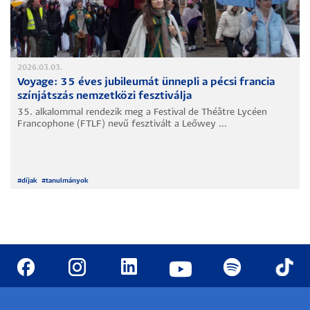
2026.03.03.
Voyage: 35 éves jubileumát ünnepli a pécsi francia
színjátszás nemzetközi fesztiválja
35. alkalommal rendezik meg a Festival de Théâtre Lycéen
Francophone (FTLF) nevű fesztivált a Leőwey ...
#
díjak
#
tanulmányok