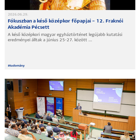
2026.06.29.
Fókuszban a késő középkor főpapjai – 12. Fraknói
Akadémia Pécsett
A késő középkori magyar egyháztörténet legújabb kutatási
eredményei álltak a június 25-27. között ...
#
tudomány