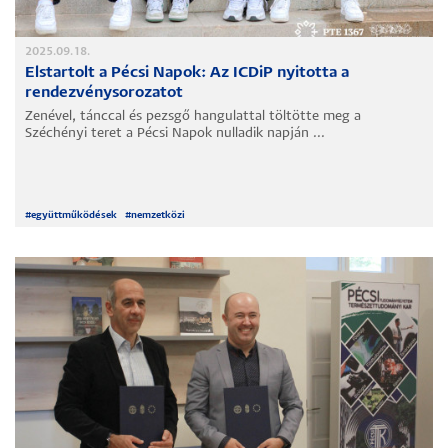
2025.09.18.
Elstartolt a Pécsi Napok: Az ICDiP nyitotta a
rendezvénysorozatot
Zenével, tánccal és pezsgő hangulattal töltötte meg a
Széchényi teret a Pécsi Napok nulladik napján ...
#
együttműködések
#
nemzetközi