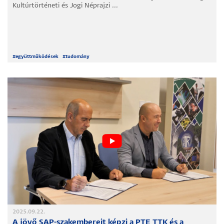
Kultúrtörténeti és Jogi Néprajzi ...
#
együttműködések
#
tudomány
2025.09.22.
A jövő SAP-szakembereit képzi a PTE TTK és a