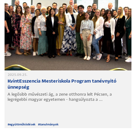
2025.09.25.
KvintEsszencia Mesteriskola Program tanévnyitó
ünnepség
A legősibb művészeti ág, a zene otthonra lelt Pécsen, a
legrégebbi magyar egyetemen - hangsúlyozta a ...
#
együttműködések
#
tanulmányok