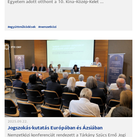
Egyetem adott otthont a 10. Kína–Közép-Kelet ...
#
együttműködések
#
nemzetközi
2025.09.22.
Jogszokás-kutatás Európában és Ázsiában
Nemzetközi konferenciát rendezett a Tárkány Szücs Ernő Jogi