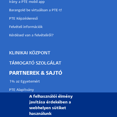
Irány a PTE mobil app
Barangold be virtuálisan a PTE-t!
PTE Képzéskereső
Felvételi információk
Kérdésed van a felvételiről?
KLINIKAI KÖZPONT
TÁMOGATÓ SZOLGÁLAT
PARTNEREK & SAJTÓ
1% az Egyetemért
PTE Alapítvány
A felhasználói élmény
Partnerkapcsolati lehetőségek
javítása érdekében a
Médiaajánlat
webhelyen sütiket
használunk
Sajtószoba