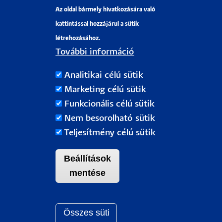
Az oldal bármely hivatkozására való
Pályázati projektek
kattintással hozzájárul a sütik
HRS4R
létrehozásához.
További információ
PÉCSI TUDOMÁNYEGYETEM
Analitikai célú sütik
H-7622 Pécs, Vasvári Pál utca. 4.
Marketing célú sütik
Tel.:
+36-72/501-500
Funkcionális célú sütik
Rektori Kabinet: +36 30/787-2913
Nem besorolható sütik
Email:
info@pte.hu
Teljesítmény célú sütik
Beállítások
mentése
Összes süti
Withdraw c
Pécsi Tudományegyetem |
Kancellária
|
Informatikai Igazgatóság
|