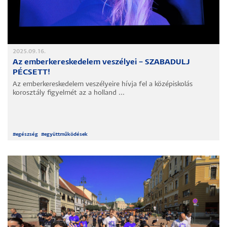
2025.09.16.
Az emberkereskedelem veszélyei – SZABADULJ
PÉCSETT!
Az emberkereskedelem veszélyeire hívja fel a középiskolás
korosztály figyelmét az a holland ...
#
egészség
#
együttműködések