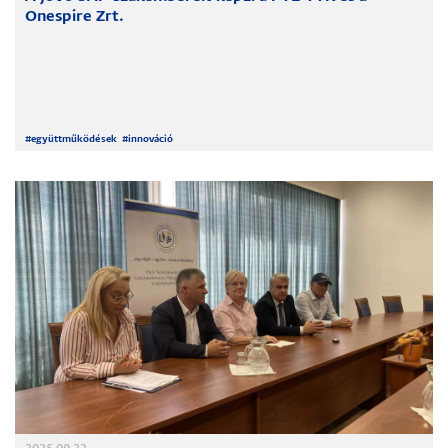
Onespire Zrt.
#
együttműködések
#
innováció