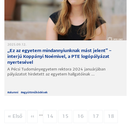
2025.09.12.
„Ez az egyetem mindannyiunknak mást jelent” –
interjú Koppányi Noémivel, a PTE logópályázat
nyertesével
A Pécsi Tudományegyetem rektora 2024 januárjában
pályázatot hirdetett az egyetem hallgatóinak ...
#
alumni
#
együttműködések
…
Oldalszámozás
Első
« Első
Előző
‹‹
Oldal
14
Oldal
15
Oldal
16
Oldal
17
Oldal
18
oldal
oldal