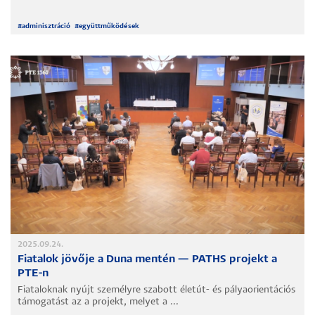
#
adminisztráció
#
együttműködések
2025.09.24.
Fiatalok jövője a Duna mentén — PATHS projekt a
PTE-n
Fiataloknak nyújt személyre szabott életút- és pályaorientációs
támogatást az a projekt, melyet a ...