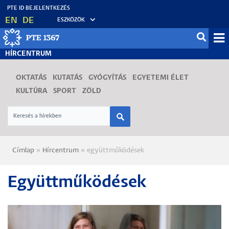
Ugrás
EN
DE
ESZKÖZÖK
a
tartalomra
Mo
HÍRCENTRUM
fő
OKTATÁS
KUTATÁS
GYÓGYÍTÁS
EGYETEMI ÉLET
KULTÚRA
SPORT
ZÖLD
Címlap
Hírcentrum
együttműködések
Morzsa
Együttműködések