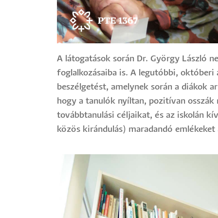
A látogatások során Dr. György László 
foglalkozásaiba is. A legutóbbi, október
beszélgetést, amelynek során a diákok a
hogy a tanulók nyíltan, pozitívan osszá
továbbtanulási céljaikat, és az iskolán 
közös kirándulás) maradandó emlékeket 