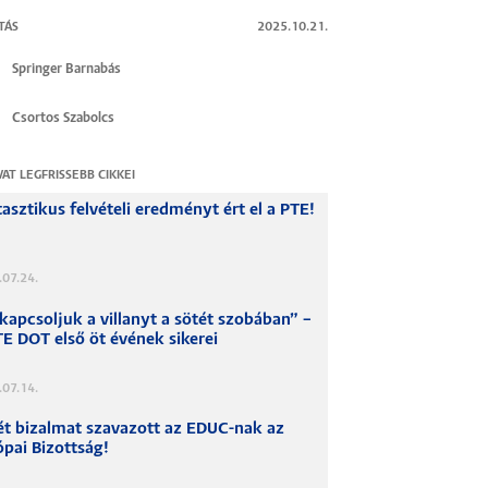
TÁS
2025.10.21.
Springer Barnabás
Csortos Szabolcs
VAT LEGFRISSEBB CIKKEI
asztikus felvételi eredményt ért el a PTE!
.07.24.
kapcsoljuk a villanyt a sötét szobában” –
E DOT első öt évének sikerei
.07.14.
ét bizalmat szavazott az EDUC-nak az
pai Bizottság!