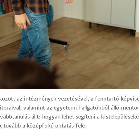
lkozott az intézmények vezetésével, a fenntartó képvi
oraival, valamint az egyetemi hallgatókból álló mentor
vábbtanulás állt: hogyan lehet segíteni a kistelepülése
ek tovább a középfokú oktatás felé.