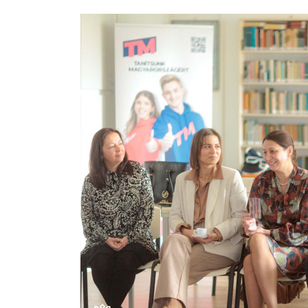
Hallgatók
Alumni
Felvételizők