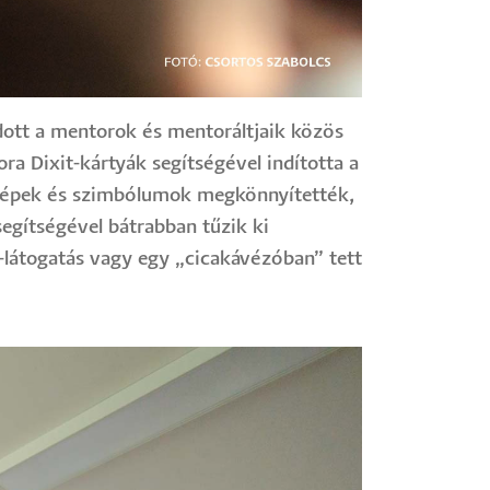
ott a mentorok és mentoráltjaik közös
ra Dixit-kártyák segítségével indította a
s képek és szimbólumok megkönnyítették,
egítségével bátrabban tűzik ki
k-látogatás vagy egy „cicakávézóban” tett