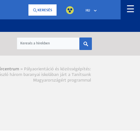
☰
KERESÉS
HU
írcentrum
Pályaorientáció és közösségépítés:
a
szló három baranyai iskolában járt a Tanítsunk
Magyarországért programmal