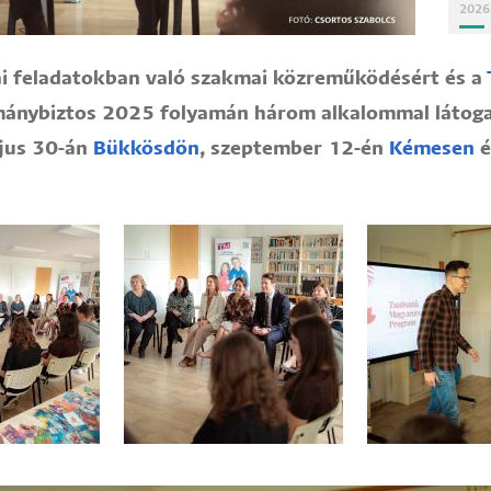
2026
iai feladatokban való szakmai közreműködésért és a
rmánybiztos 2025 folyamán három alkalommal látoga
jus 30-án
Bükkösdön
, szeptember 12-én
Kémesen
é