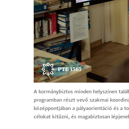
A kormánybiztos minden helyszínen talá
programban részt vevő szakmai koordinát
középpontjában a pályaorientáció és a to
célokat kitűzni, és magabiztosan lépjen