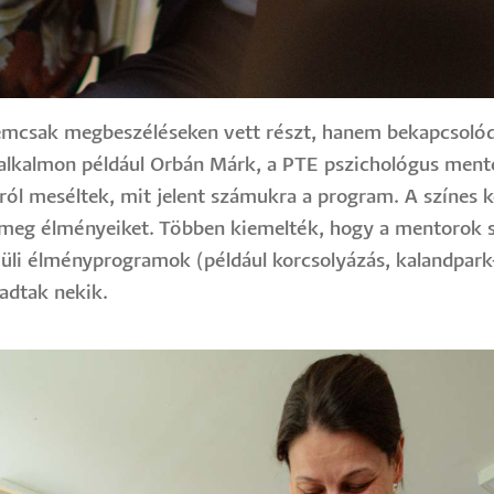
nemcsak megbeszéléseken vett részt, hanem bekapcsolód
i alkalmon például Orbán Márk, a PTE pszichológus mento
rról meséltek, mit jelent számukra a program. A színe
k meg élményeiket. Többen kiemelték, hogy a mentorok s
kívüli élményprogramok (például korcsolyázás, kalandpar
adtak nekik.