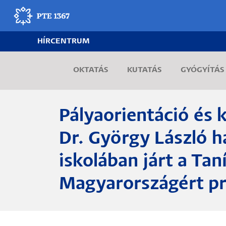
Ugrás
a
tartalomra
HÍRCENTRUM
Egyetemünk
OKTATÁS
KUTATÁS
GYÓGYÍTÁS
Oktatás
Kutatás
Pályaorientáció és 
Gyógyítás
Dr. György László 
iskolában járt a Tan
Egyetemi élet
Magyarországért p
Adminisztráció
Munkatársak