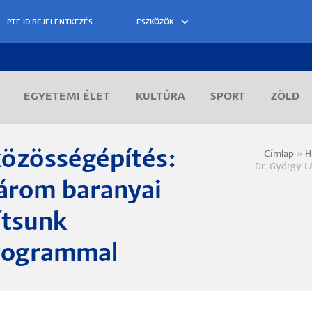
ESZKÖZÖK
EGYETEMI ÉLET
KULTÚRA
SPORT
ZÖLD
közösségépítés:
Címlap
H
Morzs
Dr. György Lá
három baranyai
ítsunk
rogrammal