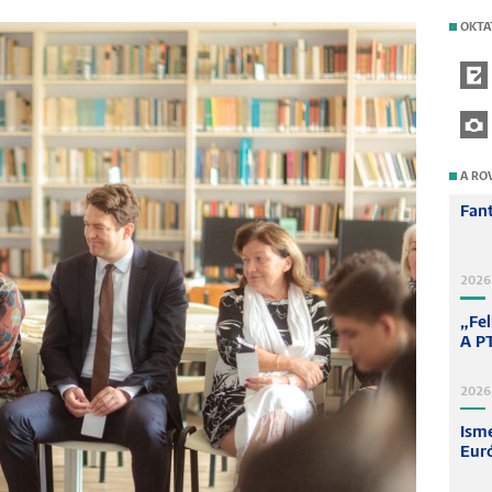
OKTA
A RO
Fant
2026
„Fel
A PT
2026
Ism
Euró