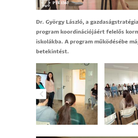
Dr. György László, a gazdaságstratég
program koordinációjáért felelős ko
iskolákba. A program működésébe má
betekintést.