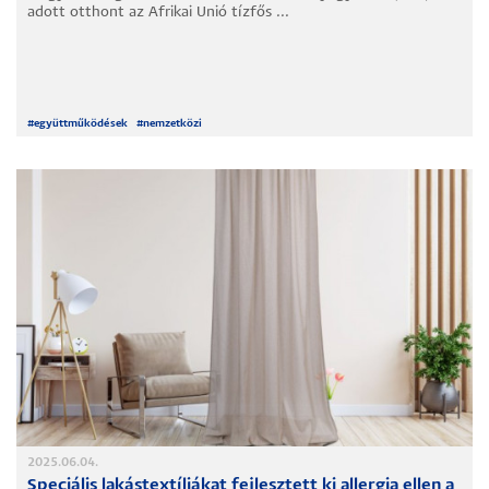
adott otthont az Afrikai Unió tízfős ...
#
együttműködések
#
nemzetközi
2025.06.04.
Speciális lakástextíliákat fejlesztett ki allergia ellen a