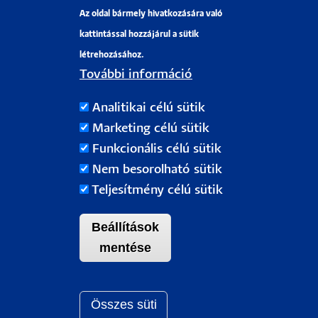
Az oldal bármely hivatkozására való
Pályázati projektek
kattintással hozzájárul a sütik
HRS4R
létrehozásához.
További információ
PÉCSI TUDOMÁNYEGYETEM
Analitikai célú sütik
H-7622 Pécs, Vasvári Pál utca. 4.
Marketing célú sütik
Tel.:
+36-72/501-500
Funkcionális célú sütik
Rektori Kabinet: +36 30/787-2913
Nem besorolható sütik
Email:
info@pte.hu
Teljesítmény célú sütik
Beállítások
mentése
Összes süti
Withdraw c
Pécsi Tudományegyetem |
Kancellária
|
Informatikai Igazgatóság
|