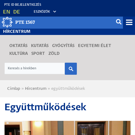
Ugrás
EN
DE
ESZKÖZÖK
a
tartalomra
Mo
HÍRCENTRUM
fő
OKTATÁS
KUTATÁS
GYÓGYÍTÁS
EGYETEMI ÉLET
KULTÚRA
SPORT
ZÖLD
Címlap
Hírcentrum
együttműködések
Morzsa
Együttműködések