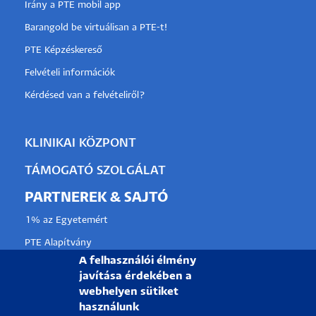
Irány a PTE mobil app
Barangold be virtuálisan a PTE-t!
PTE Képzéskereső
Felvételi információk
Kérdésed van a felvételiről?
KLINIKAI KÖZPONT
TÁMOGATÓ SZOLGÁLAT
PARTNEREK & SAJTÓ
1% az Egyetemért
PTE Alapítvány
A felhasználói élmény
Partnerkapcsolati lehetőségek
javítása érdekében a
Médiaajánlat
webhelyen sütiket
használunk
Sajtószoba