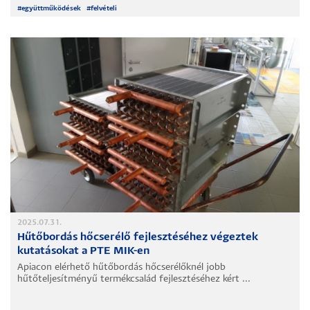
#
együttműködések
#
felvételi
2025.07.31.
Hűtőbordás hőcserélő fejlesztéséhez végeztek
kutatásokat a PTE MIK-en
Apiacon elérhető hűtőbordás hőcserélőknél jobb
hűtőteljesítményű termékcsalád fejlesztéséhez kért ...