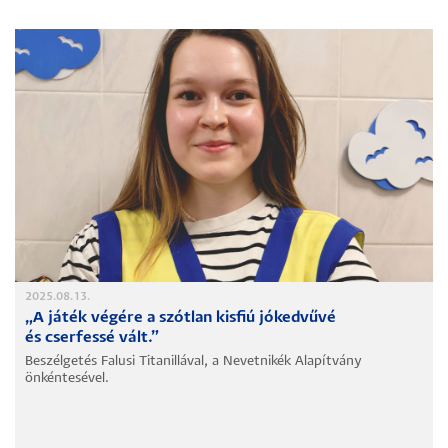
2025.08.13.
„A játék végére a szótlan kisfiú jókedvűvé
és cserfessé vált.”
Beszélgetés Falusi Titanillával, a Nevetnikék Alapítvány
önkéntesével.