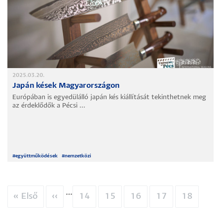
2025.03.20.
Japán kések Magyarországon
Európában is egyedülálló japán kés kiállítását tekinthetnek meg
az érdeklődők a Pécsi ...
#
együttműködések
#
nemzetközi
…
Oldalszámozás
Első
« Első
Előző
‹‹
Oldal
14
Oldal
15
Oldal
16
Oldal
17
Oldal
18
oldal
oldal