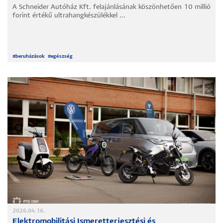
A Schneider Autóház Kft. felajánlásának köszönhetően 10 millió
forint értékű ultrahangkészülékkel ...
#
beruházások
#
egészség
2026.04.16.
Elektromobilitási Ismeretterjesztési és