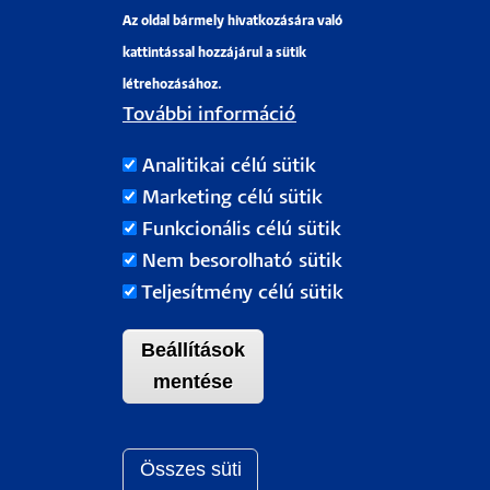
Az oldal bármely hivatkozására való
Pályázati projektek
kattintással hozzájárul a sütik
HRS4R
létrehozásához.
További információ
PÉCSI TUDOMÁNYEGYETEM
Analitikai célú sütik
H-7622 Pécs, Vasvári Pál utca. 4.
Marketing célú sütik
Tel.:
+36-72/501-500
Funkcionális célú sütik
Rektori Kabinet: +36 30/787-2913
Nem besorolható sütik
Email:
info@pte.hu
Teljesítmény célú sütik
Beállítások
mentése
Összes süti
Withdraw c
Pécsi Tudományegyetem |
Kancellária
|
Informatikai Igazgatóság
|