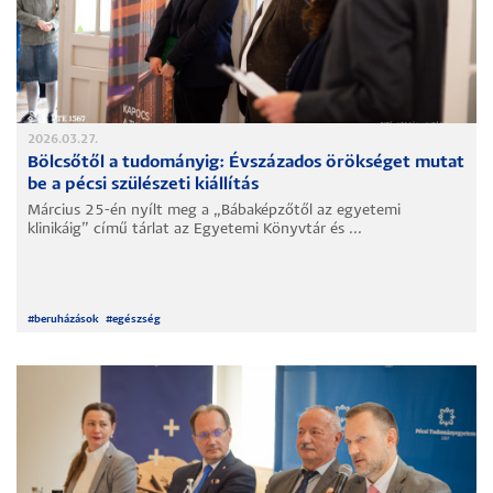
2026.03.27.
Bölcsőtől a tudományig: Évszázados örökséget mutat
be a pécsi szülészeti kiállítás
Március 25-én nyílt meg a „Bábaképzőtől az egyetemi
klinikáig” című tárlat az Egyetemi Könyvtár és ...
#
beruházások
#
egészség