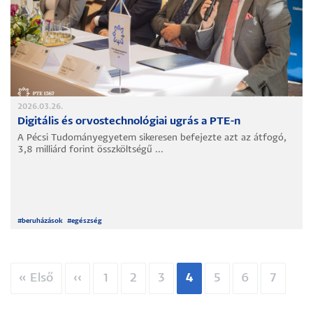
2026.03.26.
Digitális és orvostechnológiai ugrás a PTE-n
A Pécsi Tudományegyetem sikeresen befejezte azt az átfogó,
3,8 milliárd forint összköltségű ...
#
beruházások
#
egészség
Oldalszámozás
Első
« Első
Előző
‹‹
Oldal
1
Oldal
2
Oldal
3
Jelenlegi
4
Oldal
5
Oldal
6
Oldal
7
oldal
oldal
oldal