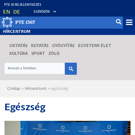
Ugrás
EN
DE
ESZKÖZÖK
a
tartalomra
Mo
HÍRCENTRUM
fő
OKTATÁS
KUTATÁS
GYÓGYÍTÁS
EGYETEMI ÉLET
KULTÚRA
SPORT
ZÖLD
Címlap
Hírcentrum
egészség
Morzsa
Egészség