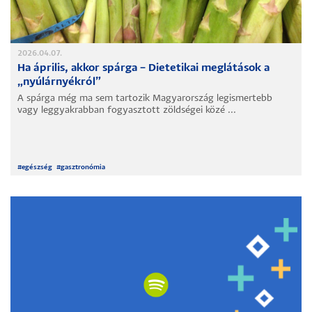
2026.04.07.
Ha április, akkor spárga – Dietetikai meglátások a
„nyúlárnyékról”
A spárga még ma sem tartozik Magyarország legismertebb
vagy leggyakrabban fogyasztott zöldségei közé ...
#
egészség
#
gasztronómia