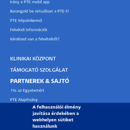
Irány a PTE mobil app
Barangold be virtuálisan a PTE-t!
PTE Képzéskereső
Felvételi információk
Kérdésed van a felvételiről?
KLINIKAI KÖZPONT
TÁMOGATÓ SZOLGÁLAT
PARTNEREK & SAJTÓ
1% az Egyetemért
PTE Alapítvány
A felhasználói élmény
Partnerkapcsolati lehetőségek
javítása érdekében a
Médiaajánlat
webhelyen sütiket
használunk
Sajtószoba