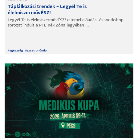
2026.04.14.
Táplálkozási trendek – Legyél Te is
élelmiszerművÉSZ!
Legyél Te is élelmiszerművÉSZ! címmel előadás- és workshop-
sorozat indult a PTE Kék Zóna jegyében ...
#
egészség
#
gasztronómia