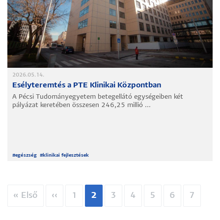
2026.05.14.
Esélyteremtés a PTE Klinikai Központban
A Pécsi Tudományegyetem betegellátó egységeiben két
pályázat keretében összesen 246,25 millió ...
#
egészség
#
klinikai fejlesztések
Oldalszámozás
Első
« Első
Előző
‹‹
Oldal
1
Jelenlegi
2
Oldal
3
Oldal
4
Oldal
5
Oldal
6
Oldal
7
oldal
oldal
oldal