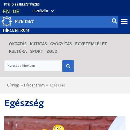
Ugrás
EN
DE
ESZKÖZÖK
a
tartalomra
Mo
HÍRCENTRUM
fő
OKTATÁS
KUTATÁS
GYÓGYÍTÁS
EGYETEMI ÉLET
KULTÚRA
SPORT
ZÖLD
Címlap
Hírcentrum
egészség
Morzsa
Egészség