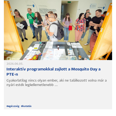
2026.06.05.
Interaktív programokkal zajlott a Mosquito Day a
PTE-n
Gyakorlatilag nincs olyan ember, aki ne találkozott volna már a
nyári esték legkellemetlenebb ...
#
egészség
#
kutatás