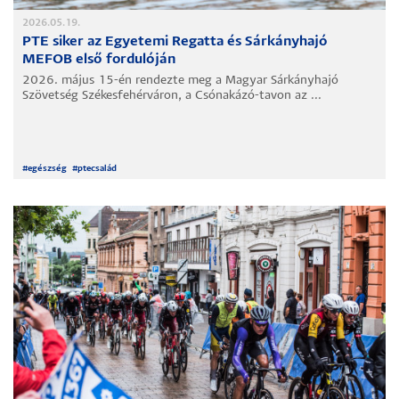
2026.05.19.
PTE siker az Egyetemi Regatta és Sárkányhajó
MEFOB első fordulóján
2026. május 15-én rendezte meg a Magyar Sárkányhajó
Szövetség Székesfehérváron, a Csónakázó-tavon az ...
#
egészség
#
ptecsalád