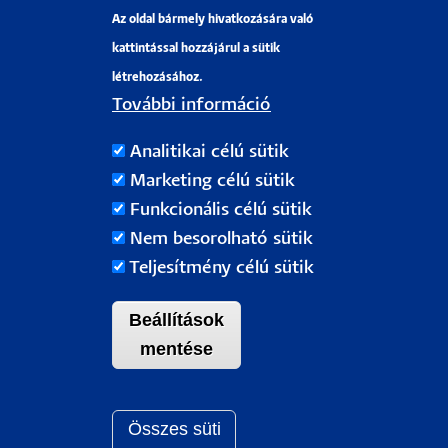
Az oldal bármely hivatkozására való
Pályázati projektek
kattintással hozzájárul a sütik
HRS4R
létrehozásához.
További információ
PÉCSI TUDOMÁNYEGYETEM
Analitikai célú sütik
H-7622 Pécs, Vasvári Pál utca. 4.
Marketing célú sütik
Tel.:
+36-72/501-500
Funkcionális célú sütik
Rektori Kabinet: +36 30/787-2913
Nem besorolható sütik
Email:
info@pte.hu
Teljesítmény célú sütik
Beállítások
mentése
Összes süti
Withdraw c
Pécsi Tudományegyetem |
Kancellária
|
Informatikai Igazgatóság
|