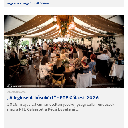
#
egészség
#
együttműködések
2026.05.25.
„A legkisebb hősökért” - PTE Gálaest 2026
2026. május 23-án ismételten jótékonysági céllal rendezték
meg a PTE Gálaestet a Pécsi Egyetemi ...