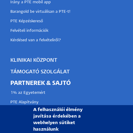
Irány a PTE mobil app
Barangold be virtuálisan a PTE-t!
PTE Képzéskereső
Felvételi információk
Kérdésed van a felvételiről?
KLINIKAI KÖZPONT
TÁMOGATÓ SZOLGÁLAT
PARTNEREK & SAJTÓ
1% az Egyetemért
PTE Alapítvány
A felhasználói élmény
Partnerkapcsolati lehetőségek
javítása érdekében a
Médiaajánlat
webhelyen sütiket
használunk
Sajtószoba