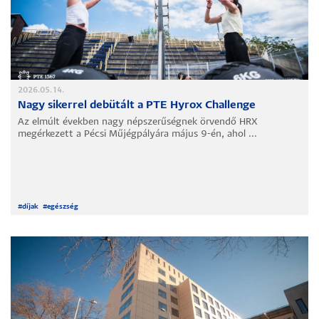
2026.05.14.
Nagy sikerrel debütált a PTE Hyrox Challenge
Az elmúlt években nagy népszerűségnek örvendő HRX
megérkezett a Pécsi Műjégpályára május 9-én, ahol ...
#
díjak
#
egészség