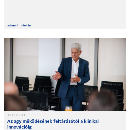
#
alumni
#
dékán
2026.05.21.
Az agy működésének feltárásától a klinikai
innovációig