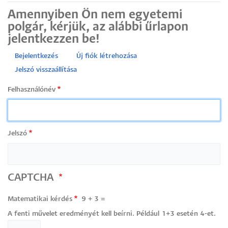
Amennyiben Ön nem egyetemi
polgár, kérjük, az alábbi űrlapon
jelentkezzen be!
Bejelentkezés
Új fiók létrehozása
Primary
Jelszó visszaállítása
tabs
Felhasználónév
Jelszó
CAPTCHA
Matematikai kérdés
9 + 3 =
A fenti művelet eredményét kell beírni. Például 1+3 esetén 4-et.