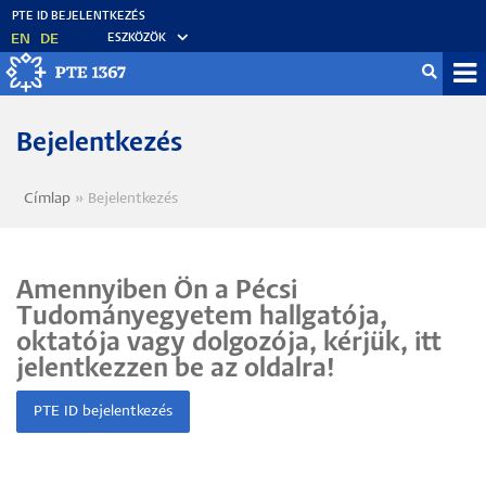
Ugrás
a
EN
DE
ESZKÖZÖK
tartalomra
Mo
fő
Bejelentkezés
Címlap
Bejelentkezés
Morzsa
Amennyiben Ön a Pécsi
Tudományegyetem hallgatója,
oktatója vagy dolgozója, kérjük, itt
jelentkezzen be az oldalra!