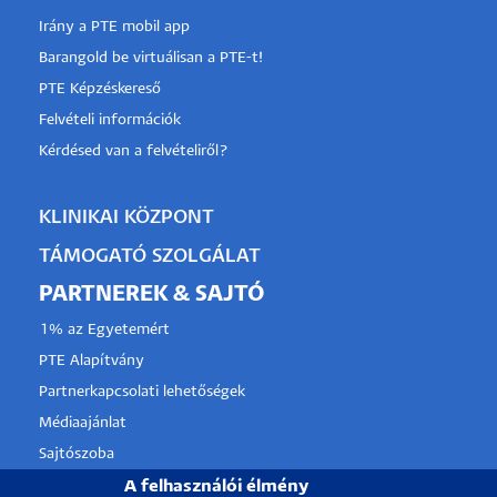
Irány a PTE mobil app
Barangold be virtuálisan a PTE-t!
PTE Képzéskereső
Felvételi információk
Kérdésed van a felvételiről?
KLINIKAI KÖZPONT
TÁMOGATÓ SZOLGÁLAT
PARTNEREK & SAJTÓ
1% az Egyetemért
PTE Alapítvány
Partnerkapcsolati lehetőségek
Médiaajánlat
Sajtószoba
Pályázati projektek
A felhasználói élmény