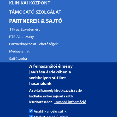
KLINIKAI KÖZPONT
TÁMOGATÓ SZOLGÁLAT
PARTNEREK & SAJTÓ
1% az Egyetemért
PTE Alapítvány
Partnerkapcsolati lehetőségek
Médiaajánlat
Sajtószoba
A felhasználói élmény
Pályázati projektek
javítása érdekében a
HRS4R
webhelyen sütiket
használunk
PÉCSI TUDOMÁNYEGYETEM
Az oldal bármely hivatkozására való
kattintással hozzájárul a sütik
H-7622 Pécs, Vasvári Pál utca. 4.
További információ
létrehozásához.
Tel.:
+36-72/501-500
Analitikai célú sütik
Rektori Kabinet: +36 30/787-2913