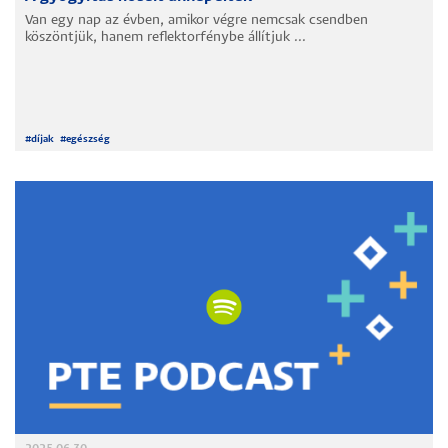
Van egy nap az évben, amikor végre nemcsak csendben
köszöntjük, hanem reflektorfénybe állítjuk ...
#
díjak
#
egészség