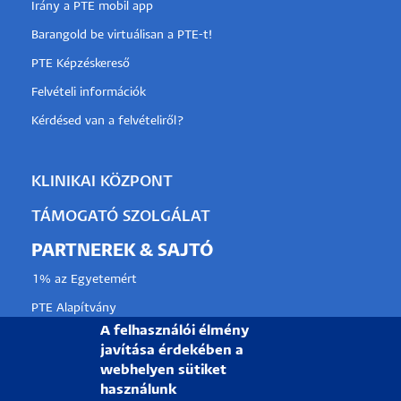
Irány a PTE mobil app
Barangold be virtuálisan a PTE-t!
PTE Képzéskereső
Felvételi információk
Kérdésed van a felvételiről?
KLINIKAI KÖZPONT
TÁMOGATÓ SZOLGÁLAT
PARTNEREK & SAJTÓ
1% az Egyetemért
PTE Alapítvány
A felhasználói élmény
Partnerkapcsolati lehetőségek
javítása érdekében a
Médiaajánlat
webhelyen sütiket
használunk
Sajtószoba