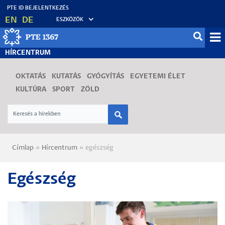
Ugrás
EN
DE
ESZKÖZÖK
a
tartalomra
Mo
HÍRCENTRUM
fő
OKTATÁS
KUTATÁS
GYÓGYÍTÁS
EGYETEMI ÉLET
KULTÚRA
SPORT
ZÖLD
Címlap
Hírcentrum
egészség
Morzsa
Egészség