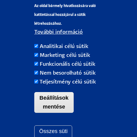
Az oldal bármely hivatkozására való
Pályázati projektek
kattintással hozzájárul a sütik
HRS4R
létrehozásához.
További információ
PÉCSI TUDOMÁNYEGYETEM
Analitikai célú sütik
H-7622 Pécs, Vasvári Pál utca. 4.
Marketing célú sütik
Tel.:
+36-72/501-500
Funkcionális célú sütik
Rektori Kabinet: +36 30/787-2913
Nem besorolható sütik
Email:
info@pte.hu
Teljesítmény célú sütik
Beállítások
mentése
Összes süti
Withdraw c
Pécsi Tudományegyetem |
Kancellária
|
Informatikai Igazgatóság
|