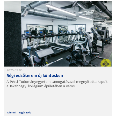
2025.09.05.
Régi edzőterem új köntösben
A Pécsi Tudományegyetem támogatásával megnyitotta kapuit
a Jakabhegyi kollégium épületében a város ...
#
alumni
#
egészség