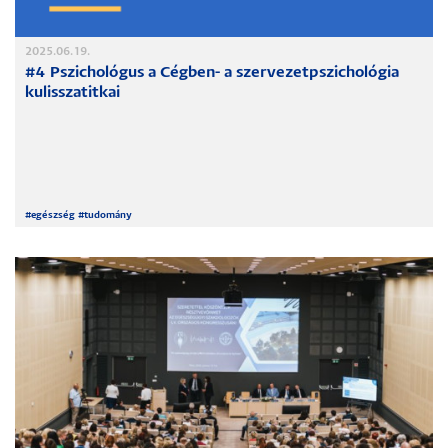
2025.06.19.
#4 Pszichológus a Cégben- a szervezetpszichológia
kulisszatitkai
#
egészség
#
tudomány