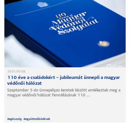
2025.09.08.
110 éve a családokért – jubileumát ünnepli a magyar
védőnői hálózat
Szeptember 5-én ünnepélyes keretek között emlékeztek meg a
magyar védőnői hálózat fennállásának 110 ...
#
egészség
#
együttműködések