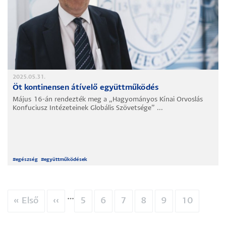
2025.05.31.
Öt kontinensen átívelő együttműködés
Május 16-án rendezték meg a „Hagyományos Kínai Orvoslás
Konfuciusz Intézeteinek Globális Szövetsége” ...
#
egészség
#
együttműködések
…
Oldalszámozás
Első
« Első
Előző
‹‹
Oldal
5
Oldal
6
Oldal
7
Oldal
8
Oldal
9
Oldal
10
oldal
oldal