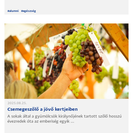
#
alumni
#
egészség
2025.08.25.
Csemegeszőlő a jövő kertjeiben
A sokak által a gyümölcsök királynőjének tartott szőlő hosszú
évezredek óta az emberiség egyik ...