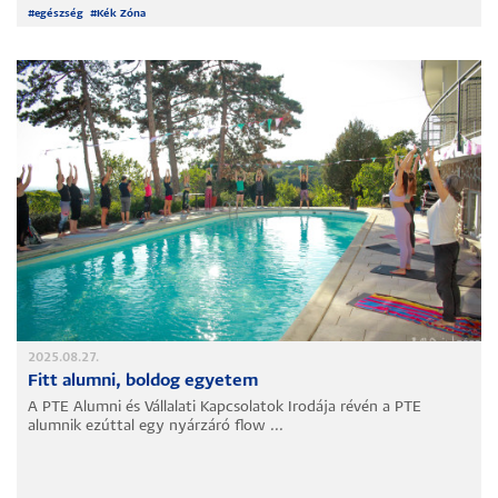
#
egészség
#
Kék Zóna
2025.08.27.
Fitt alumni, boldog egyetem
A PTE Alumni és Vállalati Kapcsolatok Irodája révén a PTE
alumnik ezúttal egy nyárzáró flow ...