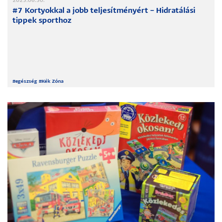
2025.06.30.
#7 Kortyokkal a jobb teljesítményért – Hidratálási
tippek sporthoz
#
egészség
#
Kék Zóna