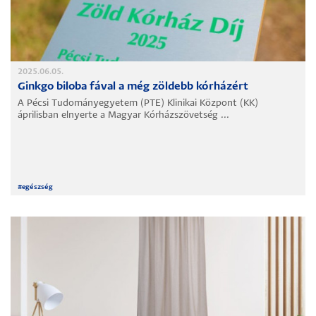
2025.06.05.
Ginkgo biloba fával a még zöldebb kórházért
A Pécsi Tudományegyetem (PTE) Klinikai Központ (KK)
áprilisban elnyerte a Magyar Kórházszövetség ...
#
egészség