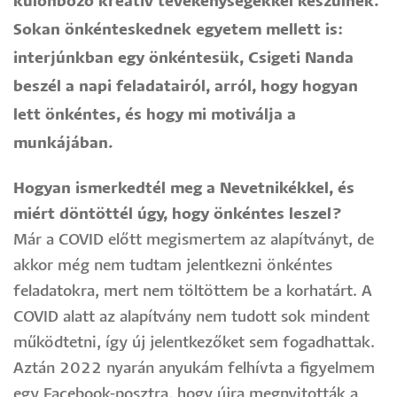
különböző kreatív tevékenységekkel készülnek.
Sokan önkénteskednek egyetem mellett is:
interjúnkban egy önkéntesük, Csigeti Nanda
beszél a napi feladatairól, arról, hogy hogyan
lett önkéntes, és hogy mi motiválja a
munkájában.
Hogyan ismerkedtél meg a Nevetnikékkel, és
miért döntöttél úgy, hogy önkéntes leszel?
Már a COVID előtt megismertem az alapítványt, de
akkor még nem tudtam jelentkezni önkéntes
feladatokra, mert nem töltöttem be a korhatárt. A
COVID alatt az alapítvány nem tudott sok mindent
működtetni, így új jelentkezőket sem fogadhattak.
Aztán 2022 nyarán anyukám felhívta a figyelmem
egy Facebook-posztra, hogy újra megnyitották a