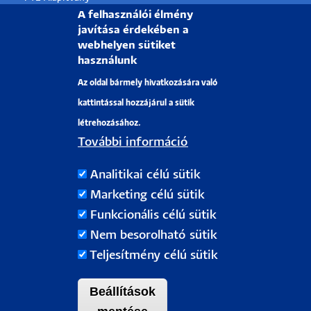
A felhasználói élmény
Partnerkapcsolati lehetőségek
javítása érdekében a
Médiaajánlat
webhelyen sütiket
használunk
Sajtószoba
Az oldal bármely hivatkozására való
Pályázati projektek
kattintással hozzájárul a sütik
HRS4R
létrehozásához.
További információ
PÉCSI TUDOMÁNYEGYETEM
Analitikai célú sütik
H-7622 Pécs, Vasvári Pál utca. 4.
Marketing célú sütik
Tel.:
+36-72/501-500
Funkcionális célú sütik
Rektori Kabinet: +36 30/787-2913
Nem besorolható sütik
Email:
info@pte.hu
Teljesítmény célú sütik
Beállítások