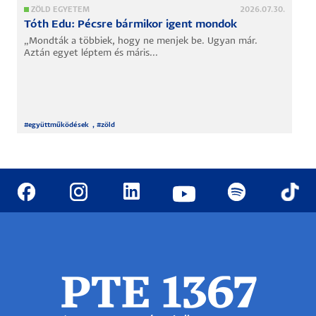
ZÖLD EGYETEM
2026.07.30.
Tóth Edu: Pécsre bármikor igent mondok
„Mondták a többiek, hogy ne menjek be. Ugyan már.
Aztán egyet léptem és máris...
#
együttműködések
, #
zöld