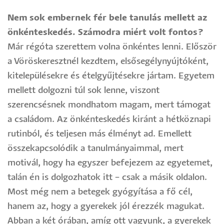
Nem sok embernek fér bele tanulás mellett az
önkénteskedés. Számodra miért volt fontos?
Már régóta szerettem volna önkéntes lenni. Először
a Vöröskeresztnél kezdtem, elsősegélynyújtóként,
kitelepülésekre és ételgyűjtésekre jártam. Egyetem
mellett dolgozni túl sok lenne, viszont
szerencsésnek mondhatom magam, mert támogat
a családom. Az önkénteskedés kiránt a hétköznapi
rutinból, és teljesen más élményt ad. Emellett
összekapcsolódik a tanulmányaimmal, mert
motivál, hogy ha egyszer befejezem az egyetemet,
talán én is dolgozhatok itt – csak a másik oldalon.
Most még nem a betegek gyógyítása a fő cél,
hanem az, hogy a gyerekek jól érezzék magukat.
Abban a két órában, amíg ott vagyunk, a gyerekek