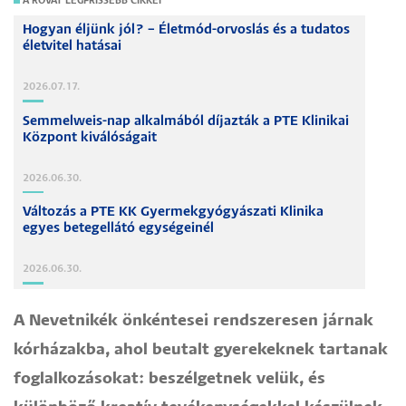
A ROVAT LEGFRISSEBB CIKKEI
Hogyan éljünk jól? – Életmód-orvoslás és a tudatos
életvitel hatásai
2026.07.17.
Semmelweis-nap alkalmából díjazták a PTE Klinikai
Központ kiválóságait
2026.06.30.
Változás a PTE KK Gyermekgyógyászati Klinika
egyes betegellátó egységeinél
2026.06.30.
A Nevetnikék önkéntesei rendszeresen járnak
kórházakba, ahol beutalt gyerekeknek tartanak
foglalkozásokat: beszélgetnek velük, és