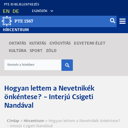
Ugrás
EN
DE
ESZKÖZÖK
a
tartalomra
Mo
HÍRCENTRUM
fő
OKTATÁS
KUTATÁS
GYÓGYÍTÁS
EGYETEMI ÉLET
KULTÚRA
SPORT
ZÖLD
Hogyan lettem a Nevetnikék
önkéntese? – Interjú Csigeti
Nandával
Címlap
Hírcentrum
Hogyan lettem a Nevetnikék önkéntese?
Morzsa
– Interjú Csigeti Nandával