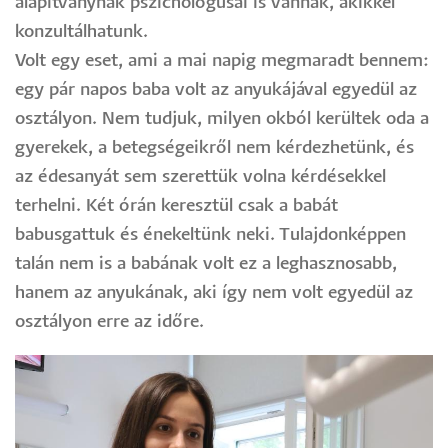
alapítványnak pszichológusai is vannak, akikkel
konzultálhatunk.
Volt egy eset, ami a mai napig megmaradt bennem:
egy pár napos baba volt az anyukájával egyedül az
osztályon. Nem tudjuk, milyen okból kerültek oda a
gyerekek, a betegségeikről nem kérdezhetünk, és
az édesanyát sem szerettük volna kérdésekkel
terhelni. Két órán keresztül csak a babát
babusgattuk és énekeltünk neki. Tulajdonképpen
talán nem is a babának volt ez a leghasznosabb,
hanem az anyukának, aki így nem volt egyedül az
osztályon erre az időre.