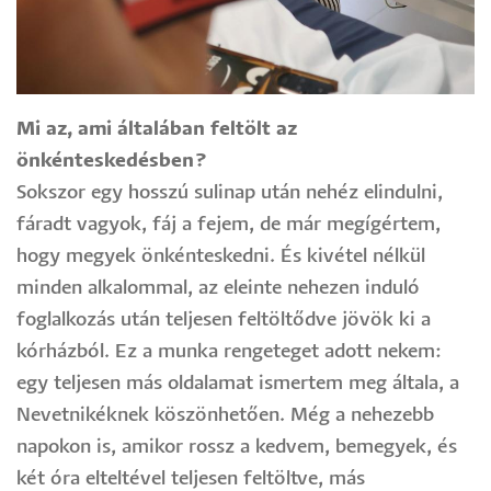
Mi az, ami általában feltölt az
önkénteskedésben?
Sokszor egy hosszú sulinap után nehéz elindulni,
fáradt vagyok, fáj a fejem, de már megígértem,
hogy megyek önkénteskedni. És kivétel nélkül
minden alkalommal, az eleinte nehezen induló
foglalkozás után teljesen feltöltődve jövök ki a
kórházból. Ez a munka rengeteget adott nekem:
egy teljesen más oldalamat ismertem meg általa, a
Nevetnikéknek köszönhetően. Még a nehezebb
napokon is, amikor rossz a kedvem, bemegyek, és
két óra elteltével teljesen feltöltve, más