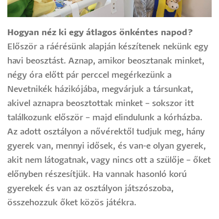
Hogyan néz ki egy átlagos önkéntes napod?
Először a ráérésünk alapján készítenek nekünk egy
havi beosztást. Aznap, amikor beosztanak minket,
négy óra előtt pár perccel megérkezünk a
Nevetnikék házikójába, megvárjuk a társunkat,
akivel aznapra beosztottak minket – sokszor itt
találkozunk először – majd elindulunk a kórházba.
Az adott osztályon a nővérektől tudjuk meg, hány
gyerek van, mennyi idősek, és van-e olyan gyerek,
akit nem látogatnak, vagy nincs ott a szülője – őket
előnyben részesítjük. Ha vannak hasonló korú
gyerekek és van az osztályon játszószoba,
összehozzuk őket közös játékra.