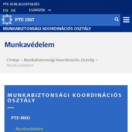
Ugrás
a
EN
DE
ESZKÖZÖK
tartalomra
Mo
MUNKABIZTONSÁGI KOORDINÁCIÓS OSZTÁLY
fő
Munkavédelem
Címlap
Munkabiztonsági Koordinációs Osztály
Morzsa
Munkavédelem
MUNKABIZTONSÁGI KOORDINÁCIÓS
OSZTÁLY
PTE-MKO
Munkavédelem