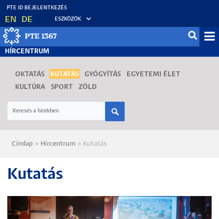
Ugrás
EN
DE
ESZKÖZÖK
a
tartalomra
Mo
HÍRCENTRUM
fő
OKTATÁS
KUTATÁS
GYÓGYÍTÁS
EGYETEMI ÉLET
KULTÚRA
SPORT
ZÖLD
Címlap
Hírcentrum
Kutatás
Morzsa
Kutatás