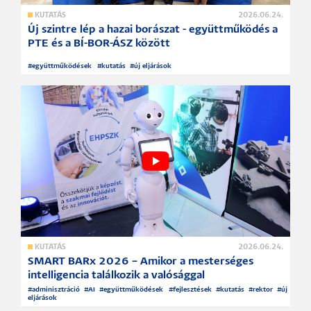
KUTATÁS
2026.06.24.
Új szintre lép a hazai borászat - együttműködés a
PTE és a BÍ-BOR-ÁSZ között
#
együttműködések
#
kutatás
#
új eljárások
KUTATÁS
2026.06.24.
SMART BARx 2026 – Amikor a mesterséges
intelligencia találkozik a valósággal
#
adminisztráció
#
AI
#
együttműködések
#
fejlesztések
#
kutatás
#
rektor
#
új
eljárások