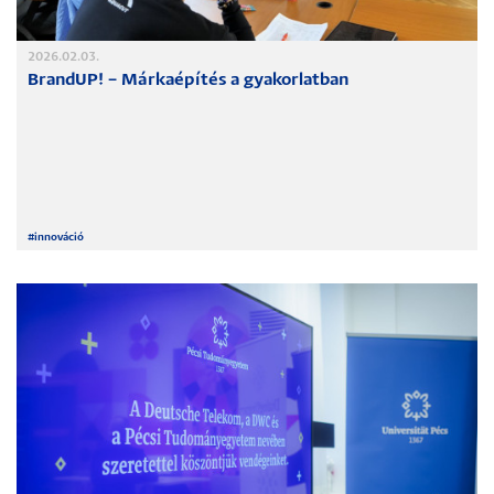
2026.02.03.
BrandUP! – Márkaépítés a gyakorlatban
#
innováció