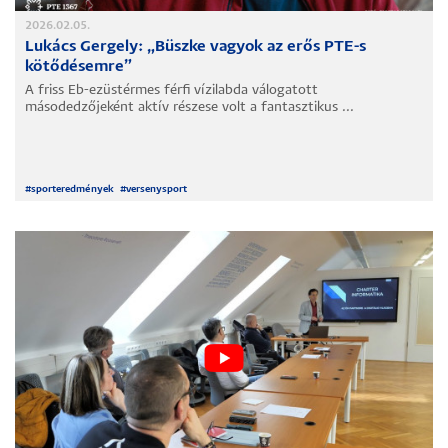
2026.02.05.
Lukács Gergely: „Büszke vagyok az erős PTE-s
kötődésemre”
A friss Eb-ezüstérmes férfi vízilabda válogatott
másodedzőjeként aktív részese volt a fantasztikus ...
#
sporteredmények
#
versenysport