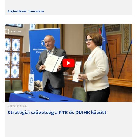
#
fejlesztések
#
innováció
2026.02.24.
Stratégiai szövetség a PTE és DUIHK között