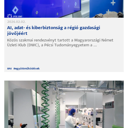
2026.02.02.
AI, adat- és kiberbiztonság a régió gazdasági
jövőjéért
Közös szakmai rendezvényt tartott a Magyarországi Német
Üzleti Klub (DWC), a Pécsi Tudományegyetem a ...
#
AI
#
együttműködések