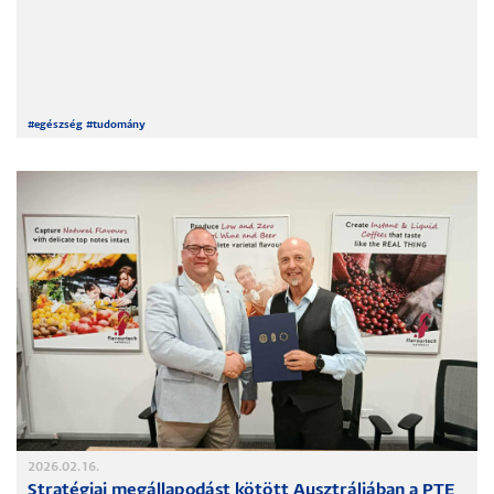
#
egészség
#
tudomány
2026.02.16.
Stratégiai megállapodást kötött Ausztráliában a PTE