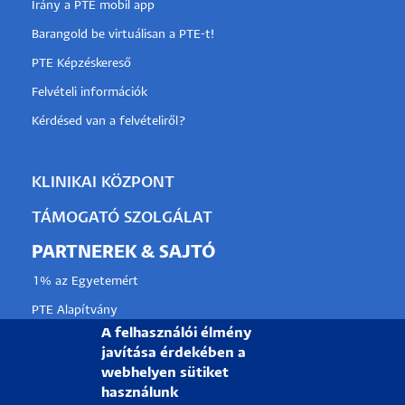
Irány a PTE mobil app
Barangold be virtuálisan a PTE-t!
PTE Képzéskereső
Felvételi információk
Kérdésed van a felvételiről?
KLINIKAI KÖZPONT
TÁMOGATÓ SZOLGÁLAT
PARTNEREK & SAJTÓ
1% az Egyetemért
PTE Alapítvány
A felhasználói élmény
Partnerkapcsolati lehetőségek
javítása érdekében a
Médiaajánlat
webhelyen sütiket
használunk
Sajtószoba