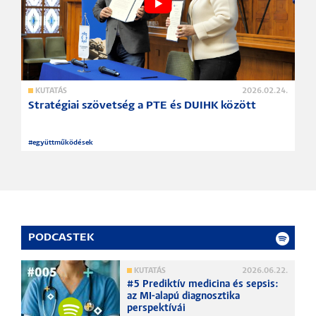
KUTATÁS
2026.02.24.
Stratégiai szövetség a PTE és DUIHK között
#
együttműködések
PODCASTEK
KUTATÁS
2026.06.22.
#5 Prediktív medicina és sepsis:
az MI-alapú diagnosztika
perspektívái