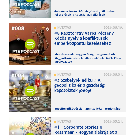
#
adminisztráció
#
AI
#
egészség
#
klinikai
fejlesztések
#
kutatás
#
új eljárások
KUTATÁS
2026.06.19.
#8 Resztoratív város Pécsen?
Közös nyelv a konfliktusok
emberközpontú kezeléséhez
#
beruházások
#
egyenlőség
#
egyetemi élet
#
együttműködések
#
fejlesztések
#
Kék Zóna
#
pályázatok
KUTATÁS
2026.06.01.
#3 Szabályok nélkül? A
geopolitika és a gazdasági
kapcsolatok jövője
#
együttműködések
#
nemzetközi
#
tudomány
KUTATÁS
2026.05.21.
#1 - Corporate Stories x
Rossmann - Hogyan alakítja át a