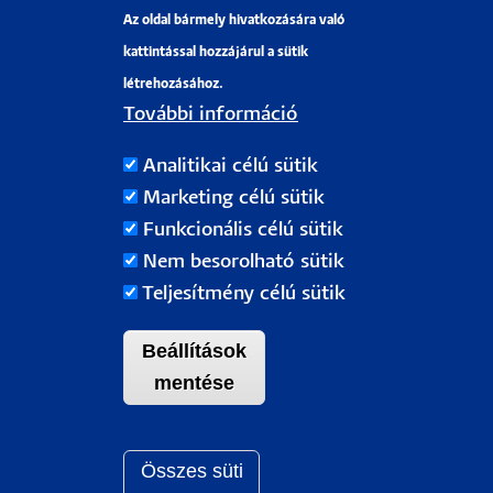
Az oldal bármely hivatkozására való
Pályázati projektek
kattintással hozzájárul a sütik
HRS4R
létrehozásához.
További információ
PÉCSI TUDOMÁNYEGYETEM
Analitikai célú sütik
H-7622 Pécs, Vasvári Pál utca. 4.
Marketing célú sütik
Tel.:
+36-72/501-500
Funkcionális célú sütik
Rektori Kabinet: +36 30/787-2913
Nem besorolható sütik
Email:
info@pte.hu
Teljesítmény célú sütik
Beállítások
mentése
Összes süti
Withdraw c
Pécsi Tudományegyetem |
Kancellária
|
Informatikai Igazgatóság
|