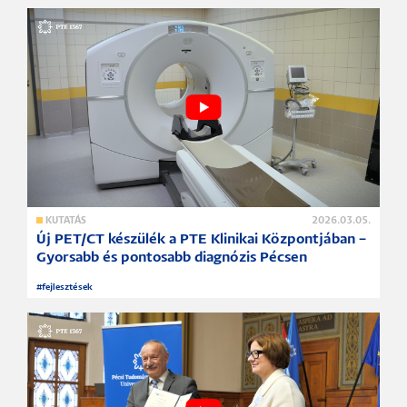
KUTATÁS
2026.03.05.
Új PET/CT készülék a PTE Klinikai Központjában –
Gyorsabb és pontosabb diagnózis Pécsen
#
fejlesztések