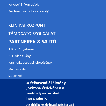
Felvételi információk
Kérdésed van a felvételiről?
KLINIKAI KÖZPONT
TÁMOGATÓ SZOLGÁLAT
PARTNEREK & SAJTÓ
1% az Egyetemért
PTE Alapítvány
Partnerkapcsolati lehetőségek
Médiaajánlat
Sajtószoba
A felhasználói élmény
Pályázati projektek
javítása érdekében a
HRS4R
webhelyen sütiket
használunk
PÉCSI TUDOMÁNYEGYETEM
Az oldal bármely hivatkozására való