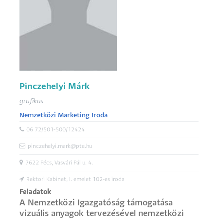
Pinczehelyi Márk
grafikus
Nemzetközi Marketing Iroda
06 72/501-500/12424
pinczehelyi.mark@pte.hu
7622 Pécs, Vasvári Pál u. 4.
Rektori Kabinet, I. emelet 102-es iroda
Feladatok
A Nemzetközi Igazgatóság támogatása
vizuális anyagok tervezésével nemzetközi