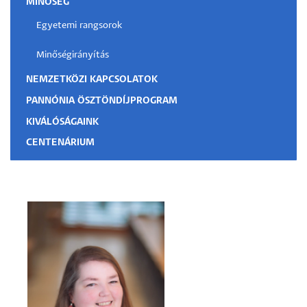
MINŐSÉG
Egyetemi rangsorok
Minőségirányítás
NEMZETKÖZI KAPCSOLATOK
PANNÓNIA ÖSZTÖNDÍJPROGRAM
KIVÁLÓSÁGAINK
CENTENÁRIUM