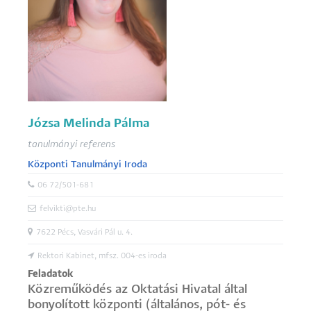
Józsa Melinda Pálma
tanulmányi referens
Központi Tanulmányi Iroda
06 72/501-681
felvikti@pte.hu
7622 Pécs, Vasvári Pál u. 4.
Rektori Kabinet, mfsz. 004-es iroda
Feladatok
Közreműködés az Oktatási Hivatal által
bonyolított központi (általános, pót- és