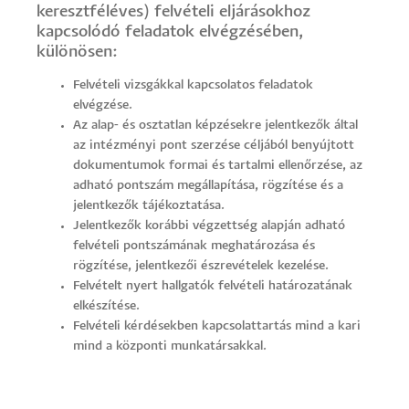
keresztféléves) felvételi eljárásokhoz
kapcsolódó feladatok elvégzésében,
különösen:
Felvételi vizsgákkal kapcsolatos feladatok
elvégzése.
Az alap- és osztatlan képzésekre jelentkezők által
az intézményi pont szerzése céljából benyújtott
dokumentumok formai és tartalmi ellenőrzése, az
adható pontszám megállapítása, rögzítése és a
jelentkezők tájékoztatása.
Jelentkezők korábbi végzettség alapján adható
felvételi pontszámának meghatározása és
rögzítése, jelentkezői észrevételek kezelése.
Felvételt nyert hallgatók felvételi határozatának
elkészítése.
Felvételi kérdésekben kapcsolattartás mind a kari
mind a központi munkatársakkal.