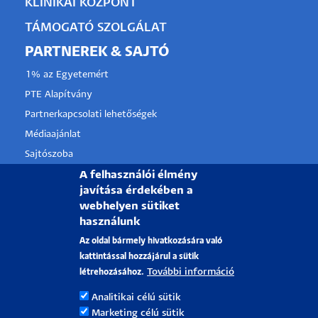
KLINIKAI KÖZPONT
TÁMOGATÓ SZOLGÁLAT
PARTNEREK & SAJTÓ
1% az Egyetemért
PTE Alapítvány
Partnerkapcsolati lehetőségek
Médiaajánlat
Sajtószoba
A felhasználói élmény
Pályázati projektek
javítása érdekében a
HRS4R
webhelyen sütiket
használunk
PÉCSI TUDOMÁNYEGYETEM
Az oldal bármely hivatkozására való
kattintással hozzájárul a sütik
H-7622 Pécs, Vasvári Pál utca. 4.
További információ
létrehozásához.
Tel.:
+36-72/501-500
Analitikai célú sütik
Rektori Kabinet: +36 30/787-2913
Marketing célú sütik