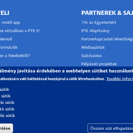
ELI
PARTNEREK & SA
E mobil app
1% az Egyetemért
e virtuálisan a PTE-t!
PTE Alapítvány
kereső
Partnerkapcsolati lehetőség
nformációk
Médiaajánlat
n a felvételiről?
Sajtószoba
Pályázati projektek
 élmény javítása érdekében a webhelyen sütiket használun
HRS4R
I KÖZPONT
További infor
vatkozására való kattintással hozzájárul a sütik létrehozásához.
TÓ SZOLGÁLAT
 sütik
 sütik
lú sütik
tó sütik
élú sütik
ntése
Összes süti elfogadás
Igazgatóság
| Portál csoport - 2021.