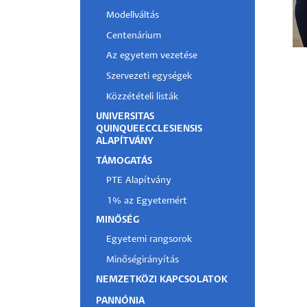
Modellváltás
Hallgatók
Centenárium
Alumni
Az egyetem vezetése
Szervezeti egységek
Felvételizők
Közzétételi listák
UNIVERSITAS
QUINQUEECCLESIENSIS
ALAPÍTVÁNY
TÁMOGATÁS
PTE Alapítvány
1% az Egyetemért
MINŐSÉG
Egyetemi rangsorok
Minőségirányítás
NEMZETKÖZI KAPCSOLATOK
PANNÓNIA