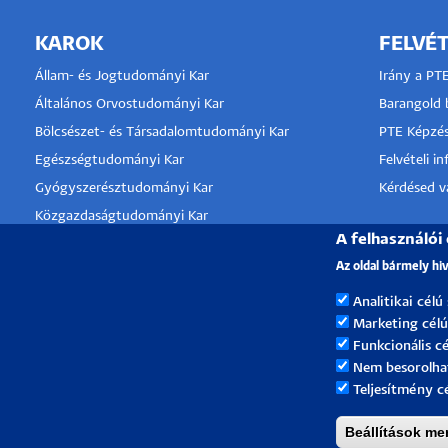
KAROK
FELVÉT
Állam- és Jogtudományi Kar
Irány a PT
Általános Orvostudományi Kar
Barangold b
Bölcsészet- és Társadalomtudományi Kar
PTE Képzés
Egészségtudományi Kar
Felvételi i
Gyógyszerésztudományi Kar
Kérdésed va
Közgazdaságtudományi Kar
A felhasználói
Kultúratudományi, Pedagógusképző és
KLINIKA
Vidékfejlesztési Kar
Az oldal bármely hi
TÁMOGA
Műszaki és Informatikai Kar
Analitikai célú
Művészeti Kar
Marketing célú
Természettudományi Kar
Funkcionális cé
Nem besorolha
Teljesítmény c
Beállítások me
Pécsi Tudományegyetem |
Kancellária
|
Informatikai 