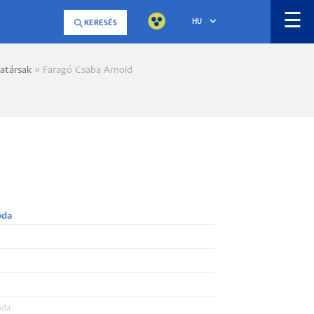
☰
HU
KERESÉS
atársak
Faragó Csaba Arnold
a
oda
oda