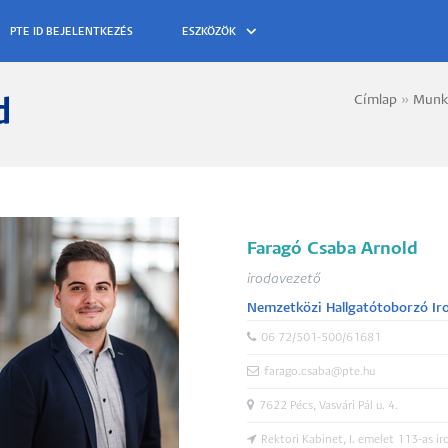
ESZKÖZÖK
Címlap
Munk
d
Morzs
Faragó Csaba Arnold
irodavezető
Nemzetközi Hallgatótoborzó Ir
06 72/501-500/61681
farago.csaba@pte.hu
7622 Pécs, Vasvári Pál u. 4.
Rektori Kabinet, I. emelet 113-as ir