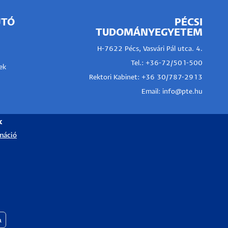
JTÓ
PÉCSI
TUDOMÁNYEGYETEM
H-7622 Pécs, Vasvári Pál utca. 4.
Tel.:
+36-72/501-500
ek
Rektori Kabinet: +36 30/787-2913
Email:
info@pte.hu
k
máció
a
Withdraw consent