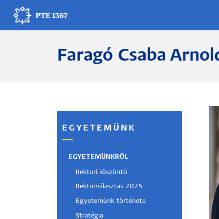
Ugrás
a
tartalomra
Faragó Csaba Arnol
Egyetemünk
Oktatás
Kutatás
EGYETEMÜNK
Gyógyítás
Egyetemi élet
EGYETEMÜNKRŐL
Rektori köszöntő
Adminisztráció
Rektorválasztás 2025
Egyetemünk története
Munkatársak
Stratégia