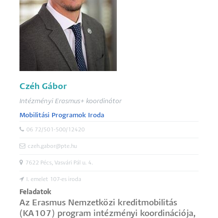
Czéh Gábor
Intézményi Erasmus+ koordinátor
Mobilitási Programok Iroda
06 72/501-500/12420
czeh.gabor@pte.hu
7622 Pécs, Vasvári Pál u. 4.
I. emelet 107-es iroda
Feladatok
Az Erasmus Nemzetközi kreditmobilitás
(KA107) program intézményi koordinációja,