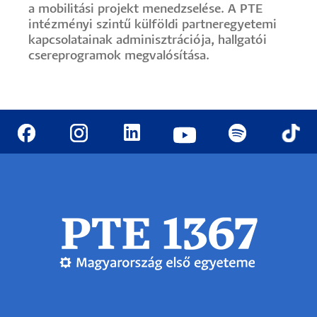
a mobilitási projekt menedzselése. A PTE
intézményi szintű külföldi partneregyetemi
kapcsolatainak adminisztrációja, hallgatói
csereprogramok megvalósítása.