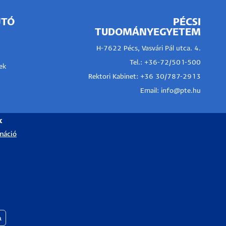
JTÓ
PÉCSI
TUDOMÁNYEGYETEM
H-7622 Pécs, Vasvári Pál utca. 4.
Tel.:
+36-72/501-500
ek
Rektori Kabinet: +36 30/787-2913
Email:
info@pte.hu
k
máció
a
Withdraw consent