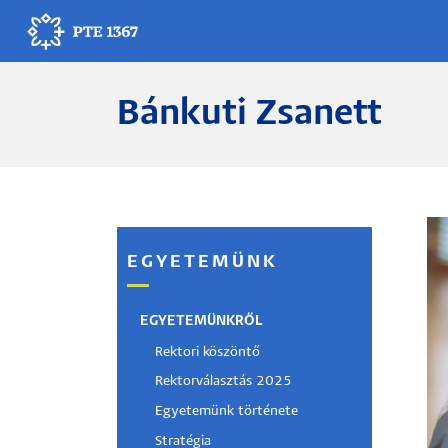
Ugrás
a
tartalomra
Bánkuti Zsanett
Egyetemünk
Oktatás
Kutatás
EGYETEMÜNK
Gyógyítás
Egyetemi élet
EGYETEMÜNKRŐL
Rektori köszöntő
Adminisztráció
Rektorválasztás 2025
Egyetemünk története
Munkatársak
Stratégia