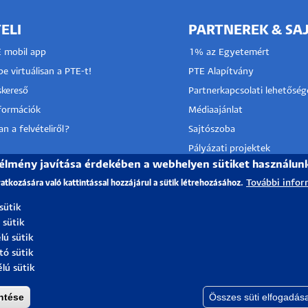
ELI
PARTNEREK & SA
E mobil app
1% az Egyetemért
e virtuálisan a PTE-t!
PTE Alapítvány
kereső
Partnerkapcsolati lehetőség
nformációk
Médiaajánlat
n a felvételiről?
Sajtószoba
Pályázati projektek
 élmény javítása érdekében a webhelyen sütiket használun
HRS4R
I KÖZPONT
További infor
vatkozására való kattintással hozzájárul a sütik létrehozásához.
TÓ SZOLGÁLAT
 sütik
 sütik
lú sütik
tó sütik
élú sütik
ntése
Összes süti elfogadás
Igazgatóság
| Portál csoport - 2021.