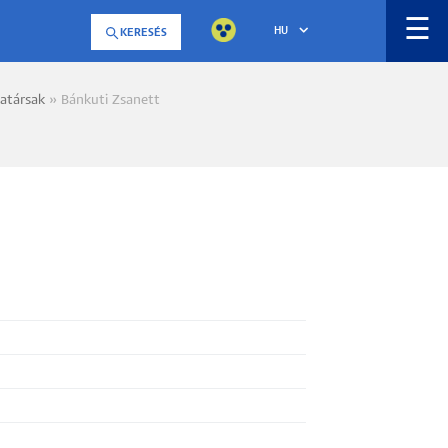
☰
HU
KERESÉS
atársak
Bánkuti Zsanett
a