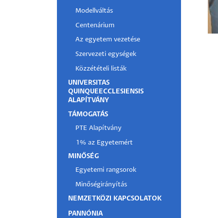
Modellváltás
Hallgatók
Centenárium
Alumni
Az egyetem vezetése
Szervezeti egységek
Felvételizők
Közzétételi listák
UNIVERSITAS
QUINQUEECCLESIENSIS
ALAPÍTVÁNY
TÁMOGATÁS
PTE Alapítvány
1% az Egyetemért
MINŐSÉG
Egyetemi rangsorok
Minőségirányítás
NEMZETKÖZI KAPCSOLATOK
PANNÓNIA