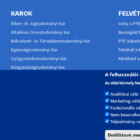
KAROK
FELVÉT
Állam- és Jogtudományi Kar
Irány a PT
Általános Orvostudományi Kar
Barangold b
Bölcsészet- és Társadalomtudományi Kar
PTE Képzés
Egészségtudományi Kar
Felvételi i
Gyógyszerésztudományi Kar
Kérdésed va
Közgazdaságtudományi Kar
A felhasználói
Kultúratudományi, Pedagógusképző és
KLINIKA
Vidékfejlesztési Kar
Az oldal bármely hi
TÁMOGA
Műszaki és Informatikai Kar
Analitikai célú
Művészeti Kar
Marketing célú
Természettudományi Kar
Funkcionális cé
Nem besorolha
Teljesítmény c
Beállítások me
Pécsi Tudományegyetem |
Kancellária
|
Informatikai 