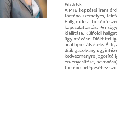
Feladatok
A PTE képzései iránt érd
történő személyes, telefo
Hallgatókkal történő szem
kapcsolattartás. Pénzügy
kiállítása. Külföldi hall
ügyintézése. Diákhitel 
adatlapok átvétele. ÁJK
diákigazolvány ügyintézé
kedvezményre jogosító i
érvényesítése, bevonása
történő belépéséhez szü