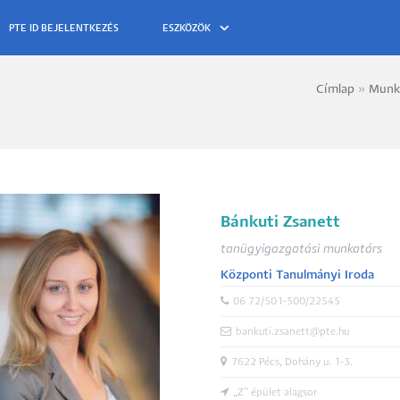
ESZKÖZÖK
Címlap
Munk
Morzs
Bánkuti Zsanett
tanügyigazgatási munkatárs
Központi Tanulmányi Iroda
06 72/501-500/22545
bankuti.zsanett@pte.hu
7622 Pécs, Dohány u. 1-3.
„Z” épület alagsor