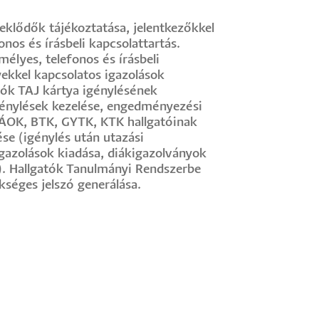
eklődők tájékoztatása, jelentkezőkkel
nos és írásbeli kapcsolattartás.
élyes, telefonos és írásbeli
ekkel kapcsolatos igazolások
gatók TAJ kártya igénylésének
igénylések kezelése, engedményezési
, ÁOK, BTK, GYTK, KTK hallgatóinak
se (igénylés után utazási
gazolások kiadása, diákigazolványok
). Hallgatók Tanulmányi Rendszerbe
kséges jelszó generálása.