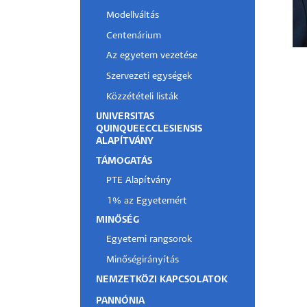
Modellváltás
Hallgatók
Centenárium
Alumni
Az egyetem vezetése
Szervezeti egységek
Felvételizők
Közzétételi listák
UNIVERSITAS
QUINQUEECCLESIENSIS
ALAPÍTVÁNY
TÁMOGATÁS
PTE Alapítvány
1% az Egyetemért
MINŐSÉG
Egyetemi rangsorok
Minőségirányítás
NEMZETKÖZI KAPCSOLATOK
PANNÓNIA