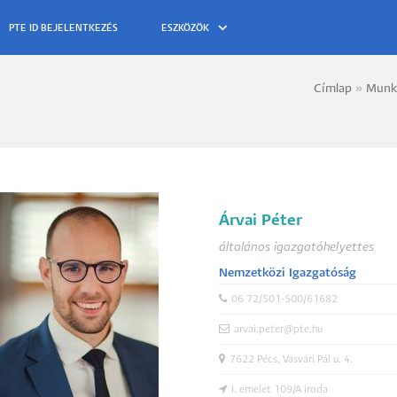
ESZKÖZÖK
Címlap
Munk
Morzs
Árvai Péter
általános igazgatóhelyettes
Nemzetközi Igazgatóság
06 72/501-500/61682
arvai.peter@pte.hu
7622 Pécs, Vasvári Pál u. 4.
I. emelet 109/A iroda