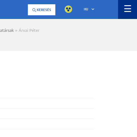
☰
HU
KERESÉS
atársak
Árvai Péter
a