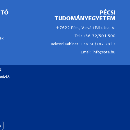
JTÓ
PÉCSI
TUDOMÁNYEGYETEM
H-7622 Pécs, Vasvári Pál utca. 4.
Tel.:
+36-72/501-500
ek
Rektori Kabinet: +36 30/787-2913
Email:
info@pte.hu
k
máció
a
Withdraw consent