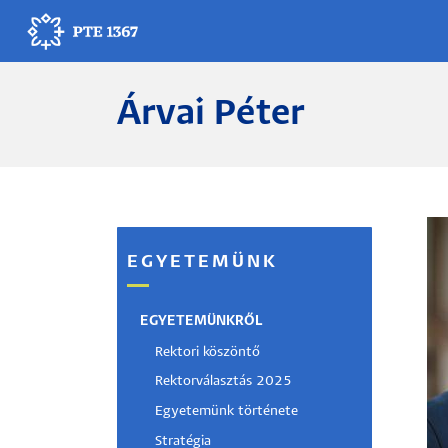
Ugrás
a
tartalomra
Árvai Péter
Egyetemünk
Oktatás
Kutatás
EGYETEMÜNK
Gyógyítás
Egyetemi élet
EGYETEMÜNKRŐL
Rektori köszöntő
Adminisztráció
Rektorválasztás 2025
Egyetemünk története
Munkatársak
Stratégia