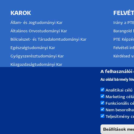
KAROK
FELVÉT
Állam- és Jogtudományi Kar
Irány a PT
Általános Orvostudományi Kar
Barangold b
Bölcsészet- és Társadalomtudományi Kar
PTE Képzés
Egészségtudományi Kar
Felvételi i
Gyógyszerésztudományi Kar
Kérdésed va
Közgazdaságtudományi Kar
A felhasználói
Kultúratudományi, Pedagógusképző és
KLINIKA
Vidékfejlesztési Kar
Az oldal bármely hi
TÁMOGA
Műszaki és Informatikai Kar
Analitikai célú
Művészeti Kar
Marketing célú
Természettudományi Kar
Funkcionális cé
Nem besorolha
Teljesítmény c
Beállítások me
Pécsi Tudományegyetem |
Kancellária
|
Informatikai 