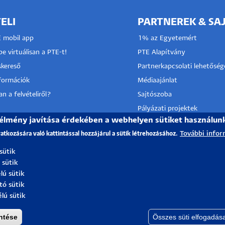
ELI
PARTNEREK & SA
E mobil app
1% az Egyetemért
e virtuálisan a PTE-t!
PTE Alapítvány
kereső
Partnerkapcsolati lehetőség
nformációk
Médiaajánlat
n a felvételiről?
Sajtószoba
Pályázati projektek
 élmény javítása érdekében a webhelyen sütiket használun
HRS4R
I KÖZPONT
További infor
vatkozására való kattintással hozzájárul a sütik létrehozásához.
TÓ SZOLGÁLAT
 sütik
 sütik
lú sütik
tó sütik
élú sütik
ntése
Összes süti elfogadás
Igazgatóság
| Portál csoport - 2021.