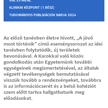
VNL ÉS MENL
KLINIKAI KÖZPONT (1.RÉSZ)
TUDOMÁNYOS PUBLIKÁCIÓK NAPJA 2024
Az előző tanévben életre hívott, „A jövő
most történik” című eseménysorozat az idei
tanévben folytatódik, új területek
bevonásával. A Karokkal való közös
gondolkodás után Egyetemünk további
egységeinek megismertetésével, az általuk
végzett tevékenységek bemutatásával
visszük tovább a rendezvényeket, továbbra
is az információcserét és a belső kohéziót
szem előtt tartva hallgathatunk meg
előadásokat.