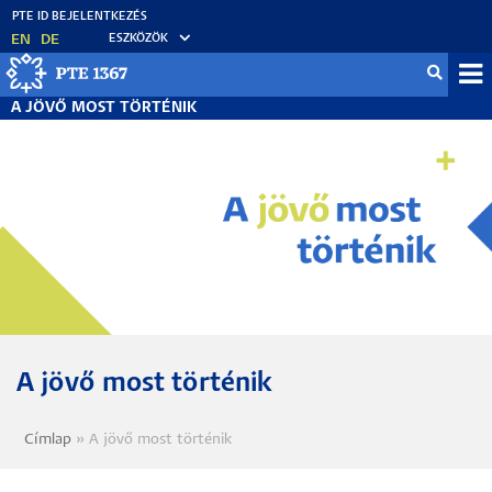
Ugrás
a
EN
DE
ESZKÖZÖK
tartalomra
Mo
A JÖVŐ MOST TÖRTÉNIK
fő
A jövő most történik
Címlap
A jövő most történik
Morzsa