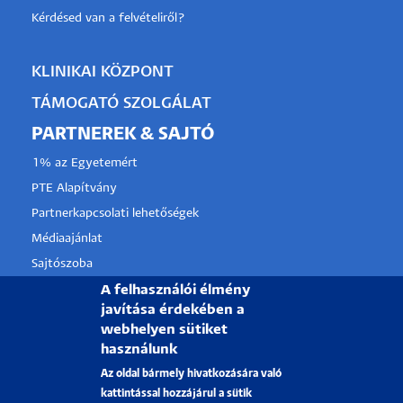
Kérdésed van a felvételiről?
KLINIKAI KÖZPONT
TÁMOGATÓ SZOLGÁLAT
PARTNEREK & SAJTÓ
1% az Egyetemért
PTE Alapítvány
Partnerkapcsolati lehetőségek
Médiaajánlat
Sajtószoba
Pályázati projektek
A felhasználói élmény
javítása érdekében a
HRS4R
webhelyen sütiket
használunk
PÉCSI TUDOMÁNYEGYETEM
Az oldal bármely hivatkozására való
kattintással hozzájárul a sütik
H-7622 Pécs, Vasvári Pál utca. 4.