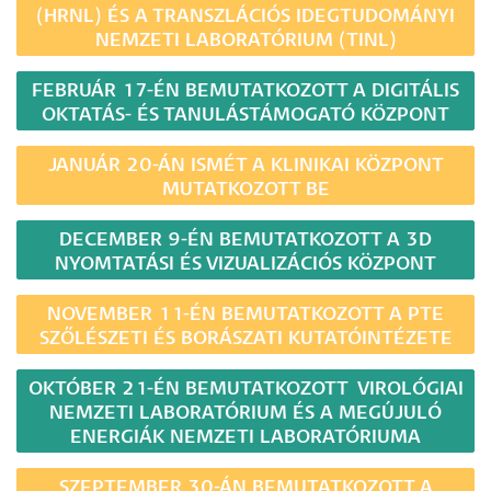
(HRNL) ÉS A TRANSZLÁCIÓS IDEGTUDOMÁNYI
NEMZETI LABORATÓRIUM (TINL)
FEBRUÁR 17-ÉN BEMUTATKOZOTT A DIGITÁLIS
OKTATÁS- ÉS TANULÁSTÁMOGATÓ KÖZPONT
JANUÁR 20-ÁN ISMÉT A KLINIKAI KÖZPONT
MUTATKOZOTT BE
DECEMBER 9-ÉN BEMUTATKOZOTT A 3D
NYOMTATÁSI ÉS VIZUALIZÁCIÓS KÖZPONT
NOVEMBER 11-ÉN BEMUTATKOZOTT A PTE
SZŐLÉSZETI ÉS BORÁSZATI KUTATÓINTÉZETE
OKTÓBER 21-ÉN BEMUTATKOZOTT VIROLÓGIAI
NEMZETI LABORATÓRIUM ÉS A MEGÚJULÓ
ENERGIÁK NEMZETI LABORATÓRIUMA
SZEPTEMBER 30-ÁN BEMUTATKOZOTT A