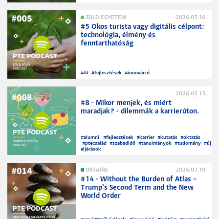
ZÖLD EGYETEM
2026.07.16.
#5 Okos turista vagy digitális célpont:
technológia, élmény és
fenntarthatóság
#
AI
#
fejlesztések
#
innováció
2026.07.13.
#8 - Mikor menjek, és miért
maradjak? - dilemmák a karrierúton.
#
alumni
#
fejlesztések
#
karrier
#
kutatás
#
oktatás
#
ptecsalád
#
szabadidő
#
tanulmányok
#
tudomány
#
új
eljárások
OKTATÁS
2026.07.10.
#14 - Without the Burden of Atlas –
Trump's Second Term and the New
World Order