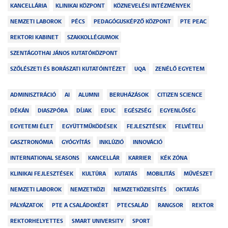
KANCELLÁRIA
KLINIKAI KÖZPONT
KÖZNEVELÉSI INTÉZMÉNYEK
NEMZETI LABOROK
PÉCS
PEDAGÓGUSKÉPZŐ KÖZPONT
PTE PEAC
REKTORI KABINET
SZAKKOLLÉGIUMOK
SZENTÁGOTHAI JÁNOS KUTATÓKÖZPONT
SZŐLÉSZETI ÉS BORÁSZATI KUTATÓINTÉZET
UQA
ZENÉLŐ EGYETEM
ADMINISZTRÁCIÓ
AI
ALUMNI
BERUHÁZÁSOK
CITIZEN SCIENCE
DÉKÁN
DIASZPÓRA
DÍJAK
EDUC
EGÉSZSÉG
EGYENLŐSÉG
EGYETEMI ÉLET
EGYÜTTMŰKÖDÉSEK
FEJLESZTÉSEK
FELVÉTELI
GASZTRONÓMIA
GYÓGYÍTÁS
INKLÚZIÓ
INNOVÁCIÓ
INTERNATIONAL SEASONS
KANCELLÁR
KARRIER
KÉK ZÓNA
KLINIKAI FEJLESZTÉSEK
KULTÚRA
KUTATÁS
MOBILITÁS
MŰVÉSZET
NEMZETI LABOROK
NEMZETKÖZI
NEMZETKÖZIESÍTÉS
OKTATÁS
PÁLYÁZATOK
PTE A CSALÁDOKÉRT
PTECSALÁD
RANGSOR
REKTOR
REKTORHELYETTES
SMART UNIVERSITY
SPORT