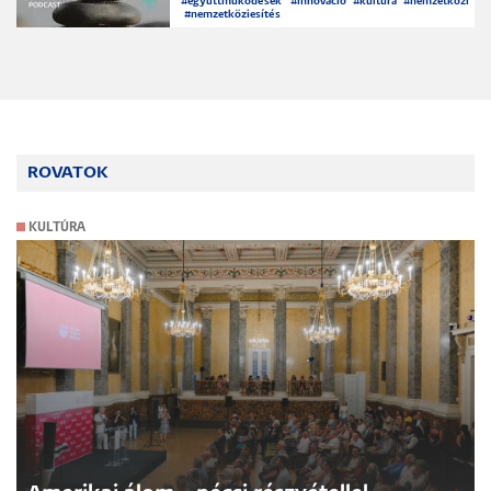
#
együttműködések
#
innováció
#
kultúra
#
nemzetközi
#
nemzetköziesítés
ROVATOK
KULTÚRA