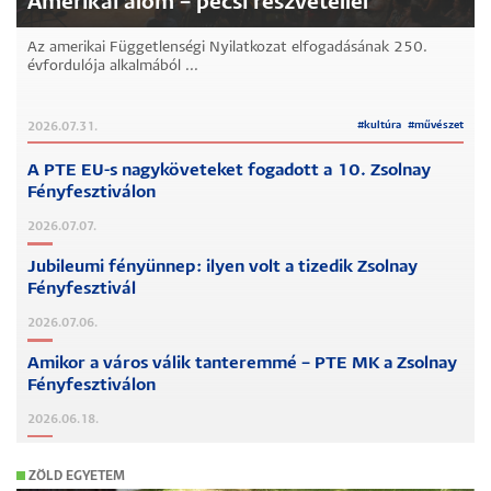
Amerikai álom – pécsi részvétellel
Az amerikai Függetlenségi Nyilatkozat elfogadásának 250.
évfordulója alkalmából ...
#
kultúra
#
művészet
2026.07.31.
A PTE EU-s nagyköveteket fogadott a 10. Zsolnay
Fényfesztiválon
2026.07.07.
Jubileumi fényünnep: ilyen volt a tizedik Zsolnay
Fényfesztivál
2026.07.06.
Amikor a város válik tanteremmé – PTE MK a Zsolnay
Fényfesztiválon
2026.06.18.
ZÖLD EGYETEM