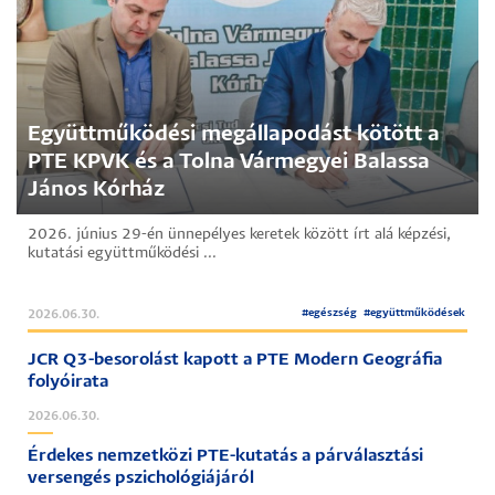
Együttműködési megállapodást kötött a
PTE KPVK és a Tolna Vármegyei Balassa
János Kórház
2026. június 29-én ünnepélyes keretek között írt alá képzési,
kutatási együttműködési ...
#
egészség
#
együttműködések
2026.06.30.
JCR Q3-besorolást kapott a PTE Modern Geográfia
folyóirata
2026.06.30.
Érdekes nemzetközi PTE-kutatás a párválasztási
versengés pszichológiájáról