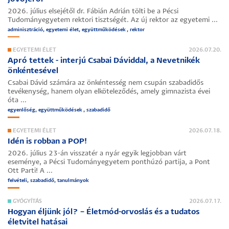
2026. július elsejétől dr. Fábián Adrián tölti be a Pécsi
Tudományegyetem rektori tisztségét. Az új rektor az egyetemi ...
adminisztráció, egyetemi élet, együttműködések , rektor
EGYETEMI ÉLET
2026.07.20.
Apró tettek - interjú Csabai Dáviddal, a Nevetnikék
önkéntesével
Csabai Dávid számára az önkéntesség nem csupán szabadidős
tevékenység, hanem olyan elköteleződés, amely gimnazista évei
óta ...
egyenlőség, együttműködések , szabadidő
EGYETEMI ÉLET
2026.07.18.
Idén is robban a POP!
2026. július 23-án visszatér a nyár egyik legjobban várt
eseménye, a Pécsi Tudományegyetem ponthúzó partija, a
Pont
Ott Parti
! A ...
felvételi, szabadidő, tanulmányok
GYÓGYÍTÁS
2026.07.17.
Hogyan éljünk jól? – Életmód-orvoslás és a tudatos
életvitel hatásai