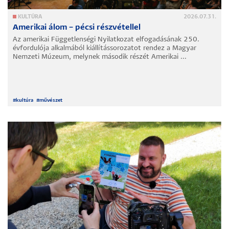
KULTÚRA
2026.07.31.
Amerikai álom – pécsi részvétellel
Az amerikai Függetlenségi Nyilatkozat elfogadásának 250.
évfordulója alkalmából kiállítássorozatot rendez a Magyar
Nemzeti Múzeum, melynek második részét Amerikai ...
#
kultúra
#
művészet