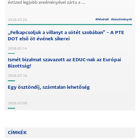
évtized legjobb eredményével zárta a ...
#
felvételi
#
tanulmányok
2026.07.24.
„Felkapcsoljuk a villanyt a sötét szobában” – A PTE
DOT első öt évének sikerei
2026.07.14.
Ismét bizalmat szavazott az EDUC-nak az Európai
Bizottság!
2026.07.10.
Egy ösztöndíj, számtalan lehetőség
2026.07.09.
CÍMKÉK