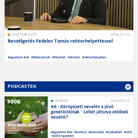
EGYETEMI ÉLET
2026.07.14.
Beszélgetés Fedeles Tamás rektorhelyettessel
#
egyetemi élet
#
fejlesztések
#
felvételi
#
oktatás
#
rektorhelyettes
PODCASTEK
OKTATÁS
2026.07.23.
#6 - Környezeti nevelés a jövő
generációinak - Lehet játszva zöldnek
nevelni?
#
egyetemi élet
#
kultúra
#
ptecsalád
#
szabadidő
#
zöld
#
Zöld Egyetem