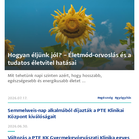
Hogyan éljünk jól? – Életmód-orvoslás és a
tudatos életvitel hatásai
Mit tehetünk napi szinten azért, hogy hosszabb,
egészségesebb és energikusabb életet ...
#
egészség
#
gyógyítás
2026.07.17.
Semmelweis-nap alkalmából díjazták a PTE Klinikai
Központ kiválóságait
2026.06.30.
Változás a PTE KK Gyermekgyógyászati Klinika egyes