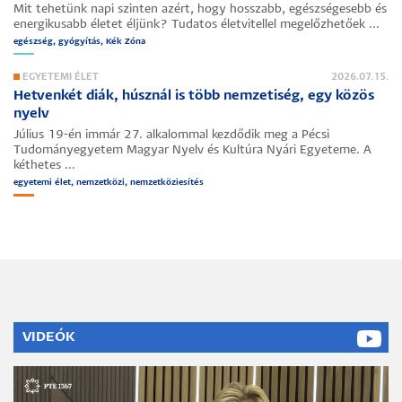
Mit tehetünk napi szinten azért, hogy hosszabb, egészségesebb és
energikusabb életet éljünk? Tudatos életvitellel megelőzhetőek ...
egészség, gyógyítás, Kék Zóna
EGYETEMI ÉLET
2026.07.15.
Hetvenkét diák, húsznál is több nemzetiség, egy közös
nyelv
Július 19-én immár 27. alkalommal kezdődik meg a Pécsi
Tudományegyetem Magyar Nyelv és Kultúra Nyári Egyeteme. A
kéthetes ...
egyetemi élet, nemzetközi, nemzetköziesítés
VIDEÓK