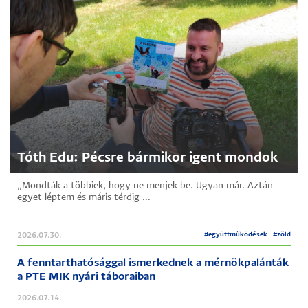
Tóth Edu: Pécsre bármikor igent mondok
„Mondták a többiek, hogy ne menjek be. Ugyan már. Aztán
egyet léptem és máris térdig ...
#
együttműködések
#
zöld
2026.07.30.
A fenntarthatósággal ismerkednek a mérnökpalánták
a PTE MIK nyári táboraiban
2026.07.14.