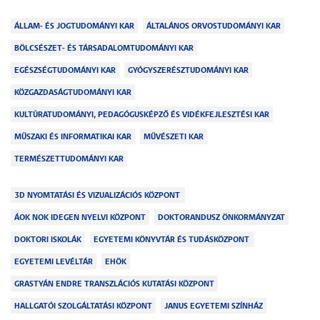
ÁLLAM- ÉS JOGTUDOMÁNYI KAR
ÁLTALÁNOS ORVOSTUDOMÁNYI KAR
BÖLCSÉSZET- ÉS TÁRSADALOMTUDOMÁNYI KAR
EGÉSZSÉGTUDOMÁNYI KAR
GYÓGYSZERÉSZTUDOMÁNYI KAR
KÖZGAZDASÁGTUDOMÁNYI KAR
KULTÚRATUDOMÁNYI, PEDAGÓGUSKÉPZŐ ÉS VIDÉKFEJLESZTÉSI KAR
MŰSZAKI ÉS INFORMATIKAI KAR
MŰVÉSZETI KAR
TERMÉSZETTUDOMÁNYI KAR
3D NYOMTATÁSI ÉS VIZUALIZÁCIÓS KÖZPONT
ÁOK NOK IDEGEN NYELVI KÖZPONT
DOKTORANDUSZ ÖNKORMÁNYZAT
DOKTORI ISKOLÁK
EGYETEMI KÖNYVTÁR ÉS TUDÁSKÖZPONT
EGYETEMI LEVÉLTÁR
EHÖK
GRASTYÁN ENDRE TRANSZLÁCIÓS KUTATÁSI KÖZPONT
HALLGATÓI SZOLGÁLTATÁSI KÖZPONT
JANUS EGYETEMI SZÍNHÁZ