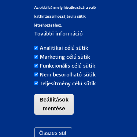
Az oldal bármely hivatkozására való
Pályázati projektek
kattintással hozzájárul a sütik
HRS4R
létrehozásához.
További információ
PÉCSI TUDOMÁNYEGYETEM
Analitikai célú sütik
H-7622 Pécs, Vasvári Pál utca. 4.
Marketing célú sütik
Tel.:
+36-72/501-500
Funkcionális célú sütik
Rektori Kabinet: +36 30/787-2913
Nem besorolható sütik
Email:
info@pte.hu
Teljesítmény célú sütik
Beállítások
mentése
Összes süti
Withdraw c