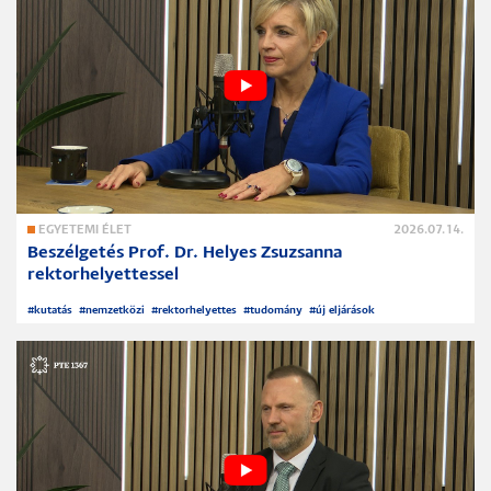
EGYETEMI ÉLET
2026.07.14.
Beszélgetés Prof. Dr. Helyes Zsuzsanna
rektorhelyettessel
#
kutatás
#
nemzetközi
#
rektorhelyettes
#
tudomány
#
új eljárások