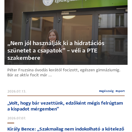
„Nem jól használják ki a hidratációs
szünetet a csapatok” – véli a PTE
szakembere
Péter Fruzsina óvodás korától focizott, egészen gimnáziumig.
Bár az aktív focit már ...
#
egészség
#
sport
2026.07.13.
„Volt, hogy bár vezettünk, edzőként mégis felrúgtam
a kispadot mérgemben”
2026.07.07.
Király Bence: „Szakmailag nem indokolható a kötelező