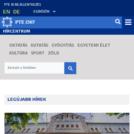
Ugrás
EN
DE
ESZKÖZÖK
a
tartalomra
Mo
HÍRCENTRUM
fő
OKTATÁS
KUTATÁS
GYÓGYÍTÁS
EGYETEMI ÉLET
KULTÚRA
SPORT
ZÖLD
LEGÚJABB HÍREK