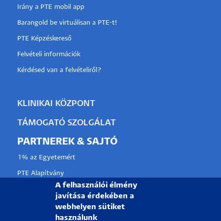
Irány a PTE mobil app
Barangold be virtuálisan a PTE-t!
PTE Képzéskereső
Felvételi információk
Kérdésed van a felvételiről?
KLINIKAI KÖZPONT
TÁMOGATÓ SZOLGÁLAT
PARTNEREK & SAJTÓ
1% az Egyetemért
PTE Alapítvány
A felhasználói élmény
Partnerkapcsolati lehetőségek
javítása érdekében a
Médiaajánlat
webhelyen sütiket
használunk
Sajtószoba