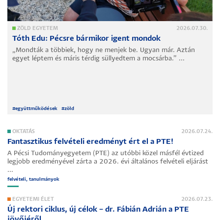
ZÖLD EGYETEM
2026.07.30.
Tóth Edu: Pécsre bármikor igent mondok
„Mondták a többiek, hogy ne menjek be. Ugyan már. Aztán
egyet léptem és máris térdig süllyedtem a mocsárba.” ...
#
együttműködések
#
zöld
OKTATÁS
2026.07.24.
Fantasztikus felvételi eredményt ért el a PTE!
A Pécsi Tudományegyetem (PTE) az utóbbi közel másfél évtized
legjobb eredményével zárta a 2026. évi általános felvételi eljárást
...
felvételi, tanulmányok
EGYETEMI ÉLET
2026.07.23.
Új rektori ciklus, új célok – dr. Fábián Adrián a PTE
jövőjéről