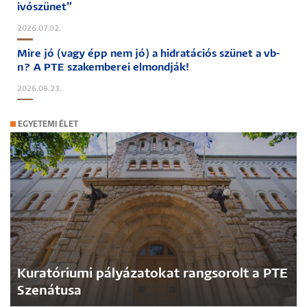
ivószünet”
2026.07.02.
Mire jó (vagy épp nem jó) a hidratációs szünet a vb-
n? A PTE szakemberei elmondják!
2026.06.23.
EGYETEMI ÉLET
Kuratóriumi pályázatokat rangsorolt a PTE
Szenátusa