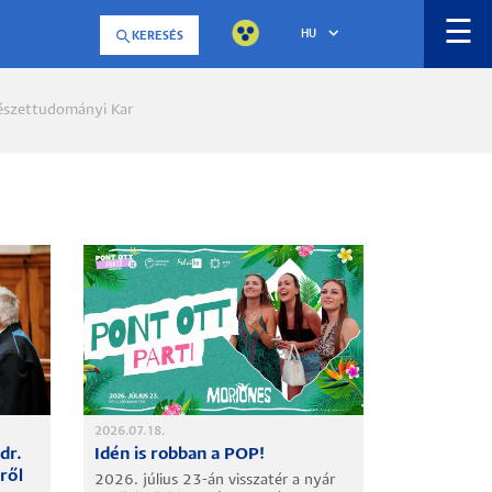
☰
HU
KERESÉS
szettudományi Kar
a
2026.07.18.
 dr.
Idén is robban a POP!
ről
2026. július 23-án visszatér a nyár