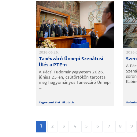
2026.06.26.
2026.0
Tanévzáró Ünnepi Szenátusi
Szen
Ülés a PTE-n
A Pé
Szená
A Pécsi Tudományegyetem 2026.
soron
június 25-én, csütörtökön tartotta
Kabine
meg hagyományos Tanévzáró Ünnepi
...
#
egyetemi élet
#
kutatás
#
admini
Oldalszámozás
Jelenlegi
1
Oldal
2
Oldal
3
Oldal
4
Oldal
5
Oldal
6
Oldal
7
Oldal
8
Old
9
oldal