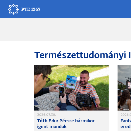
Ugrás
a
tartalomra
Egyetemünk
Oktatás
Természettudományi 
Kutatás
Gyógyítás
Egyetemi élet
Adminisztráció
2026.07.30.
2026.0
Tóth Edu: Pécsre bármikor
Fanta
Munkatársak
igent mondok
ered