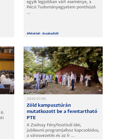
egyik legjobban várt eseménye, a
Pécsi Tudományegyetem ponthúzó
...
#
felvételi
#
szabadidő
2026.07.08.
Zöld kampusztúrán
mutatkozott be a fenntartható
26.
PTE
ti
A Zsolnay Fényfesztivál idei,
jubileumi programjaihoz kapcsolódva,
a városvezetés és az Ír ...