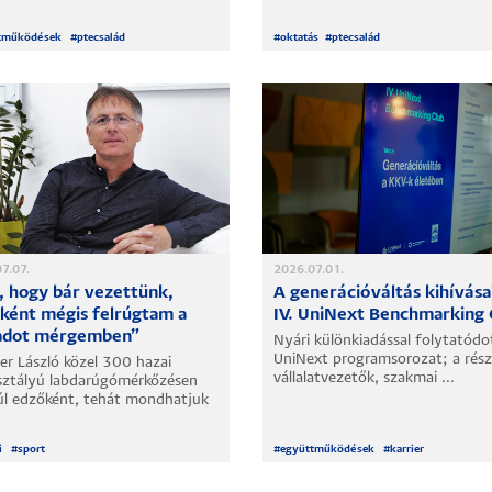
tműködések
#
ptecsalád
#
oktatás
#
ptecsalád
7.07.
2026.07.01.
t, hogy bár vezettünk,
A generációváltás kihívása
ként mégis felrúgtam a
IV. UniNext Benchmarking 
adot mérgemben”
Nyári különkiadással folytatódo
UniNext programsorozat; a rés
er László közel 300 hazai
vállalatvezetők, szakmai ...
sztályú labdarúgómérkőzésen
úl edzőként, tehát mondhatjuk
i
#
sport
#
együttműködések
#
karrier