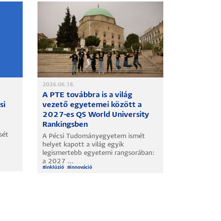
2026.06.18.
A PTE továbbra is a világ
si
vezető egyetemei között a
2027-es QS World University
Rankingsben
sét
A Pécsi Tudományegyetem ismét
helyet kapott a világ egyik
legismertebb egyetemi rangsorában:
a 2027 ...
#
inklúzió
#
innováció