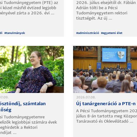
si Tudományegyetem (PTE) az
2026. július elsejétől dr. Fábián
i közel másfél évtized legjobb
Adrián tölti be a Pécsi
ényével zárta a 2026. évi ...
Tudományegyetem rektori
tisztségét. Az új ...
li
#
tanulmányok
#
adminisztráció
#
egyetemi élet
7.09.
2026.07.08.
ösztöndíj, számtalan
Új tanárgeneráció a PTE-n
tőség
A Pécsi Tudományegyetem 20
július 8-án tartotta meg Közpon
csi Tudományegyetemre
Tanáravató és Oklevélátadó ...
telizők legjobbjai számára évek
eghirdetik a Rektori
díjat ...