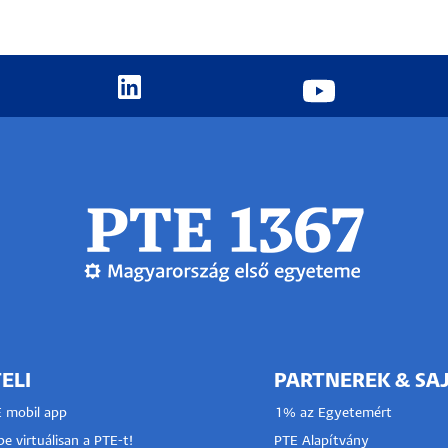
ELI
PARTNEREK & SA
E mobil app
1% az Egyetemért
e virtuálisan a PTE-t!
PTE Alapítvány