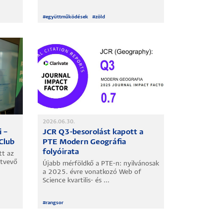
#
együttműködések
#
zöld
2026.06.30.
i –
JCR Q3-besorolást kapott a
Club
PTE Modern Geográfia
folyóirata
tt az
ztvevő
Újabb mérföldkő a PTE-n: nyilvánosak
a 2025. évre vonatkozó Web of
Science kvartilis- és ...
#
rangsor