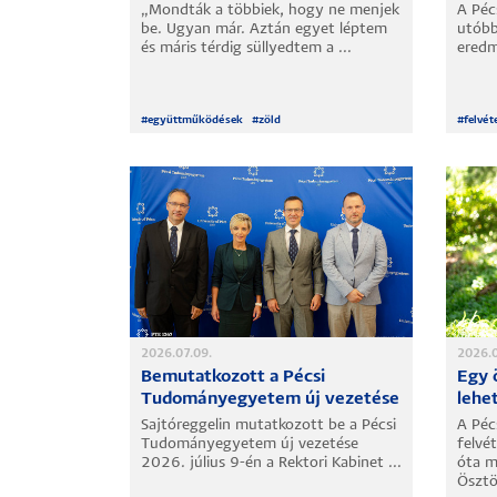
„Mondták a többiek, hogy ne menjek
A Péc
be. Ugyan már. Aztán egyet léptem
utóbb
Hallgatók
és máris térdig süllyedtem a ...
eredm
Alumni
#
együttműködések
#
zöld
#
felvéte
Felvételizők
2026.07.09.
2026.0
Bemutatkozott a Pécsi
Egy 
Tudományegyetem új vezetése
lehe
Sajtóreggelin mutatkozott be a Pécsi
A Pé
Tudományegyetem új vezetése
felvé
2026. július 9-én a Rektori Kabinet ...
óta m
Ösztön