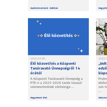
#
adminisztráció
#
dékán
#
együt
2026.07.08.
2026.0
Élő közvetítés a Központi
„Vol
Tanáravató Ünnepségről 14
edző
órától
kisp
A Központi Tanáravató Ünnepség a
Prukn
PTE-n a 2025-2026 tanév tavaszi
elsőo
szemeszterének záróvizsga ...
van t
...
#
egyetemi élet
#
alumn