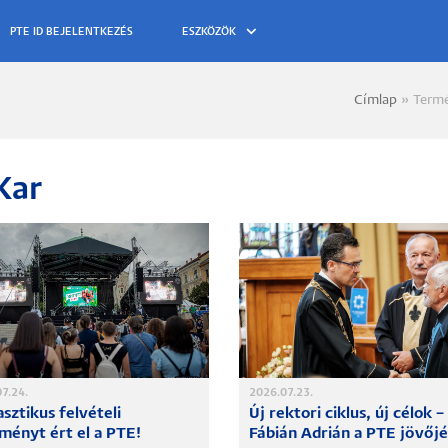
ESZKÖZÖK
Címlap
Termé
Morzs
Kar
7.24.
2026.07.23.
sztikus felvételi
Új rektori ciklus, új célok –
ményt ért el a PTE!
Fábián Adrián a PTE jövőjé