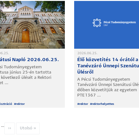
6.25.
2026.06.25.
átusi Napló 2026.06.25.
Élő közvetítés 14 órától a
Tanévzáró Ünnepi Szenátu
csi Tudományegyetem
Ülésről
tusa június 25-én tartotta
 következő ülését a Rektori
A Pécsi Tudományegyetem
t ...
Tanévzáró Ünnepi Szenátusi Ülé
élőben közvetítjük az egyetem
PTE1367 ...
sztráció
#
rektor
#
rektor
#
rektorhelyettes
…
al
Következő
››
Utolsó
Utolsó »
oldal
oldal