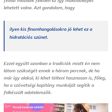
félidő második felében ez így működőképes
lehetett volna. Azt gondolom, hogy
ilyen kis finomhangolásokra jó lehet ez a
hidratációs szünet.
Ezzel együtt azonban a tradíciók miatt én nem
látom szükségét ennek a három percnek, de ha
már így alakul, ki lehet tölteni hasznosan is, főleg,
ha a szövetségi kapitány munkáját segítik a
felkészült adatelemzők.
Image