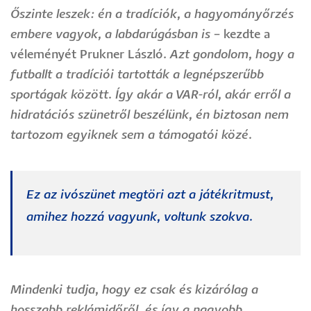
Őszinte leszek: én a tradíciók, a hagyományőrzés
embere vagyok, a labdarúgásban is
– kezdte a
véleményét Prukner László.
Azt gondolom, hogy a
futballt a tradíciói tartották a legnépszerűbb
sportágak között. Így akár a VAR-ról, akár erről a
hidratációs szünetről beszélünk, én biztosan nem
tartozom egyiknek sem a támogatói közé.
Ez az ivószünet megtöri azt a játékritmust,
amihez hozzá vagyunk, voltunk szokva.
Mindenki tudja, hogy ez csak és kizárólag a
hosszabb reklámidőről, és így a nagyobb