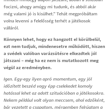
minden mindegy alapon játszani, abban a stílusban
focizni, ahogy amúgy mi tudunk, és abból akár
még valami jó is kisülhet.” Tehát megpróbáltam
volna levenni a felelősség terhét a játékosok
válláról.
Könnyen lehet, hogy ez hangzott el körülbelül,
ezt nem tudjuk, mindenesetre működött, hiszen
a svédek valóban varázsütésre elkezdtek jól
játszani – még ha ez nem is mutatkozott meg
végül az eredményben.
Igen. Egy-egy ilyen apró momentum, egy jól
időzített beszéd vagy épp cselekedet komoly
hatással lehet az adott szituációban a játékosokra.
Nekem például volt olyan meccsem, ahol edzőként,
bár vezetett a csapatom, mérgemben felrúgtam a