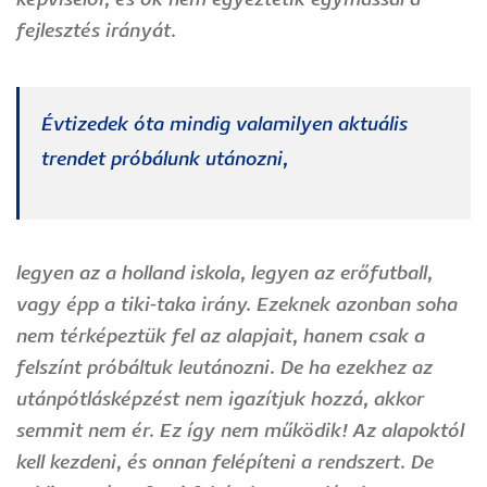
képviselői, és ők nem egyeztetik egymással a
fejlesztés irányát.
Évtizedek óta mindig valamilyen aktuális
trendet próbálunk utánozni,
legyen az a holland iskola, legyen az erőfutball,
vagy épp a tiki-taka irány. Ezeknek azonban soha
nem térképeztük fel az alapjait, hanem csak a
felszínt próbáltuk leutánozni. De ha ezekhez az
utánpótlásképzést nem igazítjuk hozzá, akkor
semmit nem ér. Ez így nem működik! Az alapoktól
kell kezdeni, és onnan felépíteni a rendszert. De