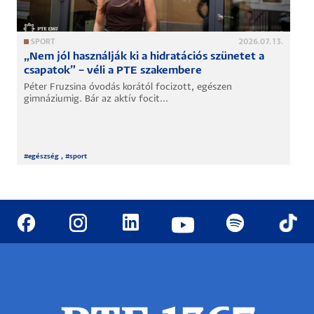
SPORT
2026.07.13.
„Nem jól használják ki a hidratációs szünetet a
csapatok” – véli a PTE szakembere
Péter Fruzsina óvodás korától focizott, egészen
gimnáziumig. Bár az aktív focit...
#
egészség
, #
sport