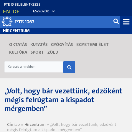
Ugrás
EN
DE
ESZKÖZÖK
a
tartalomra
Mo
HÍRCENTRUM
fő
OKTATÁS
KUTATÁS
GYÓGYÍTÁS
EGYETEMI ÉLET
KULTÚRA
SPORT
ZÖLD
„Volt, hogy bár vezettünk, edzőként
mégis felrúgtam a kispadot
mérgemben”
Címlap
Hírcentrum
„Volt, hogy bár vezettünk, edzőként
Morzsa
mégis felrúgtam a kispadot mérgemben”