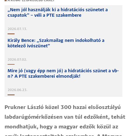
A ROVAT LEGFRISSEBB CIKKEI
„Nem jól használják ki a hidratációs szünetet a
csapatok” – véli a PTE szakembere
2026.07.13.
Király Bence: „Szakmailag nem indokolható a
kötelező ivószünet”
2026.07.02.
Mire jó (vagy épp nem jó) a hidratációs szünet a vb-
n? A PTE szakemberei elmondják!
2026.06.23.
Prukner László közel 300 hazai elsőosztályú
labdarúgómérkőzésen van túl edzőként, tehát
mondhatjuk, hogy a magyar edzők közül az