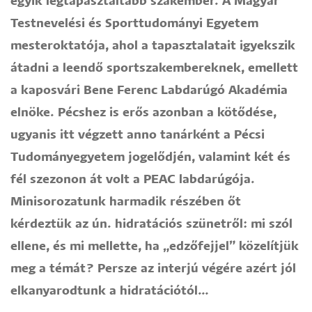
egyik legtapasztaltabb szakember. A Magyar
Testnevelési és Sporttudományi Egyetem
mesteroktatója, ahol a tapasztalatait igyekszik
átadni a leendő sportszakembereknek, emellett
a kaposvári Bene Ferenc Labdarúgó Akadémia
elnöke. Pécshez is erős azonban a kötődése,
ugyanis itt végzett anno tanárként a Pécsi
Tudományegyetem jogelődjén, valamint két és
fél szezonon át volt a PEAC labdarúgója.
Minisorozatunk harmadik részében őt
kérdeztük az ún. hidratációs szünetről: mi szól
ellene, és mi mellette, ha „edzőfejjel” közelítjük
meg a témát? Persze az interjú végére azért jól
elkanyarodtunk a hidratációtól…