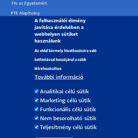
1% az Egyetemért
PTE Alapítvány
A felhasználói élmény
Partnerkapcsolati lehetőségek
javítása érdekében a
Médiaajánlat
webhelyen sütiket
használunk
Sajtószoba
Az oldal bármely hivatkozására való
Pályázati projektek
kattintással hozzájárul a sütik
HRS4R
létrehozásához.
További információ
PÉCSI TUDOMÁNYEGYETEM
Analitikai célú sütik
H-7622 Pécs, Vasvári Pál utca. 4.
Marketing célú sütik
Tel.:
+36-72/501-500
Funkcionális célú sütik
Rektori Kabinet: +36 30/787-2913
Nem besorolható sütik
Email:
info@pte.hu
Teljesítmény célú sütik