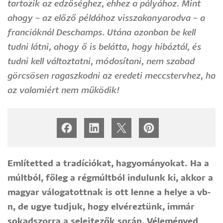
tartozik az edzőséghez, ehhez a pályához. Mint
ahogy – az előző példához visszakanyarodva – a
franciáknál Deschamps. Utána azonban be kell
tudni látni, ahogy ő is belátta, hogy hibáztál, és
tudni kell változtatni, módosítani, nem szabad
görcsösen ragaszkodni az eredeti meccstervhez, ha
az valamiért nem működik!
Említetted a tradíciókat, hagyományokat. Ha a
múltból, főleg a régmúltból indulunk ki, akkor a
magyar válogatottnak is ott lenne a helye a vb-
n, de ugye tudjuk, hogy elvéreztünk, immár
sokadszorra a selejtezők során. Véleményed