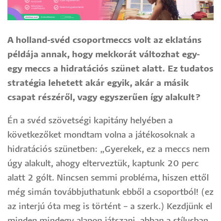
A holland-svéd csoportmeccs volt az eklatáns
példája annak, hogy mekkorát változhat egy-
egy meccs a hidratációs szünet alatt. Ez tudatos
stratégia lehetett akár egyik, akár a másik
csapat részéről, vagy egyszerűen így alakult?
Én a svéd szövetségi kapitány helyében a
következőket mondtam volna a játékosoknak a
hidratációs szünetben: „Gyerekek, ez a meccs nem
úgy alakult, ahogy elterveztük, kaptunk 20 perc
alatt 2 gólt. Nincsen semmi probléma, hiszen ettől
még simán továbbjuthatunk ebből a csoportból! (ez
az interjú óta meg is történt – a szerk.) Kezdjünk el