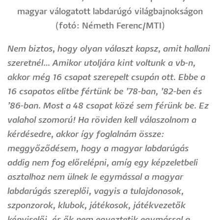
magyar válogatott labdarúgó világbajnokságon
(fotó: Németh Ferenc/MTI)
Nem biztos, hogy olyan választ kapsz, amit hallani
szeretnél… Amikor utoljára kint voltunk a vb-n,
akkor még 16 csapat szerepelt csupán ott. Ebbe a
16 csapatos elitbe fértünk be ’78-ban, ’82-ben és
’86-ban. Most a 48 csapat közé sem férünk be. Ez
valahol szomorú! Ha röviden kell válaszolnom a
kérdésedre, akkor így foglalnám össze:
meggyőződésem, hogy a magyar labdarúgás
addig nem fog előrelépni, amíg egy képzeletbeli
asztalhoz nem ülnek le egymással a magyar
labdarúgás szereplői, vagyis a tulajdonosok,
szponzorok, klubok, játékosok, játékvezetők