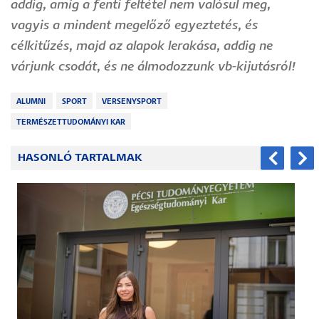
addig, amíg a fenti feltétel nem valósul meg,
vagyis a mindent megelőző egyeztetés, és
célkitűzés, majd az alapok lerakása, addig ne
várjunk csodát, és ne álmodozzunk vb-kijutásról!
ALUMNI
SPORT
VERSENYSPORT
TERMÉSZETTUDOMÁNYI KAR
HASONLÓ TARTALMAK